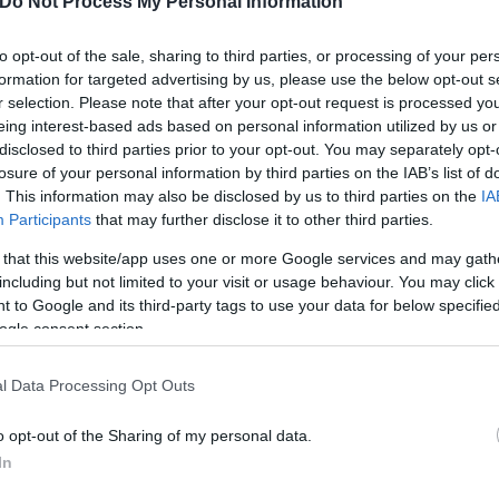
Do Not Process My Personal Information
to opt-out of the sale, sharing to third parties, or processing of your per
formation for targeted advertising by us, please use the below opt-out s
r selection. Please note that after your opt-out request is processed y
eing interest-based ads based on personal information utilized by us or
disclosed to third parties prior to your opt-out. You may separately opt-
losure of your personal information by third parties on the IAB’s list of
. This information may also be disclosed by us to third parties on the
IA
Participants
that may further disclose it to other third parties.
Skin dysmorphia: Όταν η ε
 that this website/app uses one or more Google services and may gath
«τέλειο» δέρμα αποτελεί
ός στην παρουσίαση του
including but not limited to your visit or usage behaviour. You may click 
ψυχικής υγείας
άδες κόσμου στο γήπεδο
 to Google and its third-party tags to use your data for below specifi
σπόρ (video)
ogle consent section.
l Data Processing Opt Outs
o opt-out of the Sharing of my personal data.
In