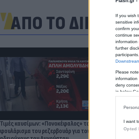
Flash.gr -
ΑΠΟ ΤΟ ΔΙΚΤΥΟ
If you wish 
sensitive in
confirm you
continue se
information 
further disc
participants
Downstream 
Please note
Πανζουρλισμ
information 
Σαλάχ - Χιλι
deny consent
της Τραμπζον
in below Go
Persona
I want t
Τιμές καυσίμων: «Πονοκέφαλος» το
Opted 
φουλάρισμα του ρεζερβουάρ για τους
αδειούχους του Αυγούστου