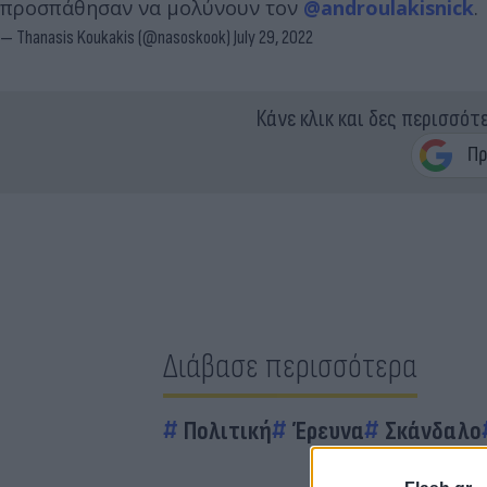
προσπάθησαν να μολύνουν τον
@androulakisnick
.
— Thanasis Koukakis (@nasoskook)
July 29, 2022
Κάνε κλικ και δες περισσότ
Διάβασε περισσότερα
Πολιτική
Έρευνα
Σκάνδαλο