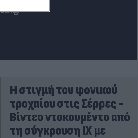
lash.gr
Η στιγμή του φονικού
τροχαίου στις Σέρρες -
Βίντεο ντοκουμέντο από
τη σύγκρουση ΙΧ με