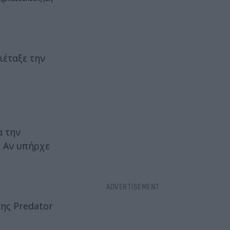
ιέταξε την
α την
. Αν υπήρχε
σης Predator