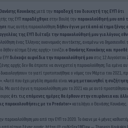
Θανάσης Κουκάκης
μετά την
παραδοχή του διοικητή της ΕΥΠ ότι
ητής της ΕΥΠ
παραδέχθηκε
στην Βουλή την
παρακολούθησή μου από τ
ησε
πως αυτή η παρακολούθηση
δήθεν έγινε μετά από αίτημα ξένης 
αγγελέας της ΕΥΠ
διέταξε την παρακολούθησή μου για λόγους εθ
ολούθηση ένας Έλληνας οικονομικός συντάκτης, αναμένω να δημοσιευθεί 
ο δήθεν αίτημα ξένης αρχής» τονίζει
ο Θανάσης Κουκάκης και προσθέ
ν ΕΥΥ
διέκοψε αιφνίδια την παρακολούθησή μου
στις 12 Αυγούστου 
ένης αρχής δεν θα έπρεπε να συνεχιστεί η παρακολούθηση; Για εμένα αυτ
 δικαιολογήσουν το γιατί τροποποιήθηκε ο νόμος τον Μάρτιο του 2021, π
. «Αυτό που έχει μεγάλη σημασία είναι
να μη μετακινηθεί η συζήτηση
α. Με αυτό έγινε η παρακολούθηση μου το 2021 και με αυτό προσπάθησα
ίγουρος
ότι τις επόμενες ημέρες θα έρθουν στην επιφάνεια και άλλ
ις παρακολουθήσεις με το Predator»
καταλήγει ο Θανάσης Κουκάκ
ν παρακολούθηση μου από την ΕΥΠ το 2020. Το έκανε με 4 μήνες καθυστέρ
 από αίτημα ξένης αρχής.
https://t.co/KcFqx1MDaw
— Thanasis Koukakis