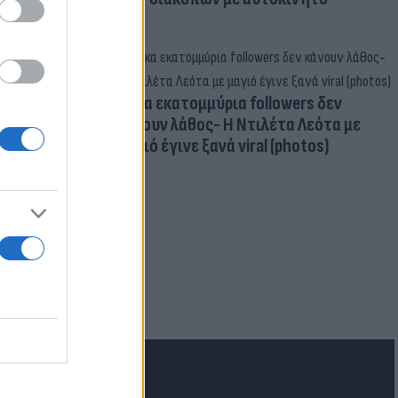
Δέκα εκατομμύρια followers δεν
κάνουν λάθος- Η Ντιλέτα Λεότα με
μαγιό έγινε ξανά viral (photos)
για τα F-35
 Eurofighter