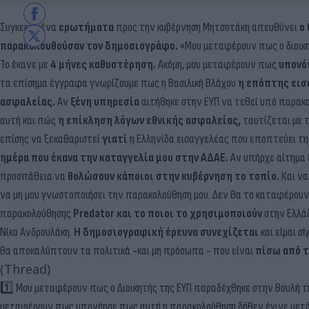
Συγκεκριμένα
ερωτήματα
προς την κυβέρνηση Μητσοτάκη απευθύνει
ο 
παρακολουθούσαν τον δημοσιογράφο.
«Μου μεταφέρουν πως ο διοικ
Το έκανε με
4 μήνες καθυστέρηση.
Ακόμη, μου μεταφέρουν πως
υπονό
τα επίσημα έγγραφα γνωρίζουμε πως η Βασιλική Βλάχου
η επόπτης εισ
ασφαλείας.
Αν
ξένη υπηρεσία
αιτήθηκε στην ΕΥΠ να τεθεί υπό παρακ
αυτή και πώς
η επίκληση λόγων εθνικής ασφαλείας,
ταυτίζεται με τ
επίσης να ξεκαθαριστεί
γιατί
η Ελληνίδα εισαγγελέας που εποπτεύει τη
ημέρα που έκανα την καταγγελία μου στην ΑΔΑΕ.
Αν υπήρχε αίτημα ξ
προσπάθεια να
θολώσουν κάποιοι στην κυβέρνηση το τοπίο.
Και να
να μη μου γνωστοποιήσει την παρακολούθηση μου. Δεν θα το καταφέρουν»
παρακολούθησης
Predator και το ποιοι το χρησιμοποιούν
στην Ελλάδ
Νίκο Ανδρουλάκη.
Η δημοσιογραφική έρευνα συνεχίζεται
και είμαι σ
θα αποκαλύπτουν τα πολιτικά -και μη πρόσωπα - που είναι
πίσω από τ
(Thread)
1️⃣ Μου μεταφέρουν πως ο Διοικητής της ΕΥΠ παραδέχθηκε στην Βουλή τη
μεταφέρουν πως υπονόησε πως αυτή η παρακολούθηση δήθεν έγινε μετά