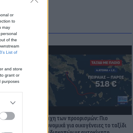
sonal or
ection to
ou may
 personal
out of the
 downstream
B’s List of
μμονή με το
er and store
 πρόβλημα
to grant or
ed purposes
Η μάχη των προορισμών: Πιο
οικονομικά για οικογένειες το ταξίδι
των διακοπών με αυτοκίνητο