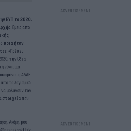
ην ΕΥΠ το 2020.
αρχής
. Εμείς από
νικής
το
ποια ήταν
τει
: «Πρέπει
2020,
την ίδια
ή είναι μια
ροκειμένου η ΑΔΑΕ
από το λογισμικό
ν να μολύνουν τον
α στοιχεία
που
ης.
ηση. Ακόμη, μου
 (@nasoskook)
July