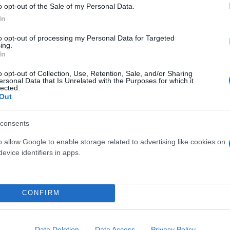
o opt-out of the Sale of my Personal Data.
In
to opt-out of processing my Personal Data for Targeted
ing.
In
ίρνουμε το χαμένο βάρος;
βιολογικού
o opt-out of Collection, Use, Retention, Sale, and/or Sharing
ersonal Data that Is Unrelated with the Purposes for which it
σμού μας
lected.
Out
consents
o allow Google to enable storage related to advertising like cookies on
Τουρκία: Μετά το... φρένο 
evice identifiers in apps.
έρχονται στο επίκεντρο τα
CONFIRM
Data Deletion
Data Access
Privacy Policy