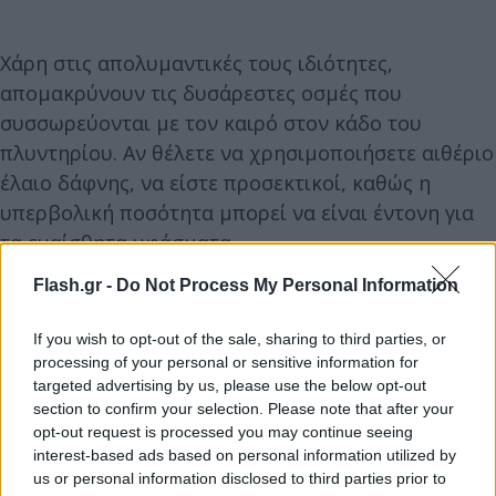
Χάρη στις απολυμαντικές τους ιδιότητες,
απομακρύνουν τις δυσάρεστες οσμές που
συσσωρεύονται με τον καιρό στον κάδο του
πλυντηρίου. Αν θέλετε να χρησιμοποιήσετε αιθέριο
έλαιο δάφνης, να είστε προσεκτικοί, καθώς η
υπερβολική ποσότητα μπορεί να είναι έντονη για
τα ευαίσθητα υφάσματα.
Flash.gr -
Do Not Process My Personal Information
Πώς να χρησιμοποιήσετε τα φύλλα δάφνης
στο πλύσιμο
If you wish to opt-out of the sale, sharing to third parties, or
processing of your personal or sensitive information for
targeted advertising by us, please use the below opt-out
Τοποθετήστε 3 έως 5 φύλλα δάφνης
section to confirm your selection. Please note that after your
απευθείας στον κάδο πριν ξεκινήσετε μια
opt-out request is processed you may continue seeing
πλύση.
interest-based ads based on personal information utilized by
us or personal information disclosed to third parties prior to
Για να αποτρέψετε τη διασπορά των