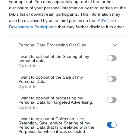
your opt-out. You may separately opt-out of the further
φύλλων στα ρούχα, βάλτε τα μέσα σε ένα
disclosure of your personal information by third parties on the
υφασμάτινο σακουλάκι ή σε ένα δίχτυ για
IAB’s list of downstream participants. This information may
ευαίσθητα ρούχα.
also be disclosed by us to third parties on the
IAB’s List of
Downstream Participants
that may further disclose it to other
Για να καθαρίσετε το πλυντήριο, φτιάξτε
third parties.
ένα έγχυμα από δέκα φύλλα δάφνης σε
ζεστό νερό και ρίξτε το στον άδειο κάδο
Please note that this website/app uses one or more Google
Personal Data Processing Opt Outs
πριν εκτελέσετε ένα σύντομο πρόγραμμα.
services and may gather and store information including but
not limited to your visit or usage behaviour. You may click to
Αυτό θα απομακρύνει τις οσμές και θα
I want to opt-out of the Sharing of my
personal data.
grant or deny consent to Google and its third-party tags to
διατηρήσει το πλυντήριο φρέσκο.
Opted In
use your data for below specified purposes in below Google
consent section.
I want to opt-out of the Sale of my
Τα οφέλη των φύλλων δάφνης
Personal Data.
Opted In
Από την αρχαιότητα, τα φύλλα δάφνης έχουν
I want to opt-out of processing my
Personal Data for Targeted Advertising.
αξιοποιηθεί τόσο στη μαγειρική όσο και στη
Opted In
φυτοθεραπεία. Το μοναδικό τους άρωμα
I want to opt-out of Collection, Use,
αναδεικνύει τις γεύσεις, ενώ οι ευεργετικές τους
Retention, Sale, and/or Sharing of my
Personal Data that Is Unrelated with the
ιδιότητες είναι αμέτρητες. Πλούσια σε βιταμίνη Β,
Purposes for which it was collected.