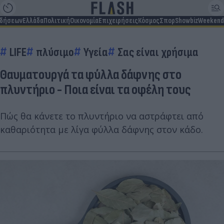
ιδήσεων
Ελλάδα
Πολιτική
Οικονομία
Επιχειρήσεις
Κόσμος
Σπορ
Showbiz
Weekend
LIFE
πλύσιμο
Υγεία
Σας είναι χρήσιμα
Θαυματουργά τα φύλλα δάφνης στο
πλυντήριο - Ποια είναι τα οφέλη τους
Πώς θα κάνετε το πλυντήριο να αστράφτει από
καθαριότητα με λίγα φύλλα δάφνης στον κάδο.