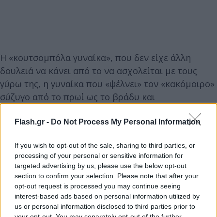
Η «κουτσομπόλα γυναίκα», που δεν είχε άλλη
δουλειά να κάνει από το να ασχολείται με τους
γύρω της, η γυναίκα που «ψέλνει» τον «κακόμοιρο»
σύζυγο από το πρωί ως το βράδυ και
μεταχειρίζεται κάθε είδους «γυναικεία κόλπα» για
να πετύχει το σκοπό της και να τον «φέρει στα
Flash.gr -
Do Not Process My Personal Information
νερά της», είναι μια σκουριασμένη αντίληψη που
If you wish to opt-out of the sale, sharing to third parties, or
δεν πρέπει να αναπαράγεται εντός σχολικού
processing of your personal or sensitive information for
περιβάλλοντος, πόσω μάλλον να αποτελεί και
targeted advertising by us, please use the below opt-out
προϋπόθεση για να «σκοράρει» ένας μαθητής στις
section to confirm your selection. Please note that after your
opt-out request is processed you may continue seeing
Εξετάσεις.
interest-based ads based on personal information utilized by
us or personal information disclosed to third parties prior to
Μήπως κάτι κάνουμε πολύ λάθος; Μήπως πρέπει
your opt-out. You may separately opt-out of the further