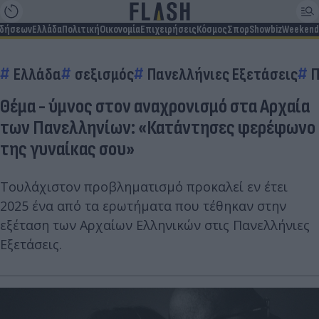
ιδήσεων
Ελλάδα
Πολιτική
Οικονομία
Επιχειρήσεις
Κόσμος
Σπορ
Showbiz
Weekend
Ελλάδα
σεξισμός
Πανελλήνιες Εξετάσεις
Π
Θέμα - ύμνος στον αναχρονισμό στα Αρχαία
των Πανελληνίων: «Κατάντησες φερέφωνο
της γυναίκας σου»
Τουλάχιστον προβληματισμό προκαλεί εν έτει
2025 ένα από τα ερωτήματα που τέθηκαν στην
εξέταση των Αρχαίων Ελληνικών στις Πανελλήνιες
Εξετάσεις.