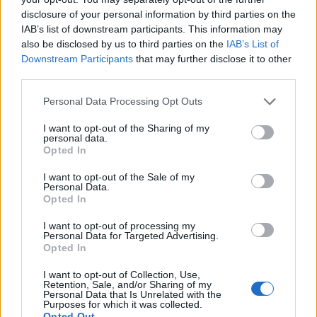
disclosure of your personal information by third parties on the
να κοιταχτούμε στον καθρέφτη και να
IAB’s list of downstream participants. This information may
αναμετρηθούμε με τις δικές μας αγκυλώσεις; Δεν
also be disclosed by us to third parties on the
IAB’s List of
είναι στραβός ο γιαλός. Σίγουρα εμείς αρμενίζουμε
Downstream Participants
that may further disclose it to other
third parties.
στραβά...
Please note that this website/app uses one or more Google
Personal Data Processing Opt Outs
services and may gather and store information including but
not limited to your visit or usage behaviour. You may click to
I want to opt-out of the Sharing of my
personal data.
grant or deny consent to Google and its third-party tags to
Opted In
use your data for below specified purposes in below Google
consent section.
I want to opt-out of the Sale of my
Personal Data.
Opted In
I want to opt-out of processing my
Personal Data for Targeted Advertising.
Opted In
I want to opt-out of Collection, Use,
Retention, Sale, and/or Sharing of my
Personal Data that Is Unrelated with the
Purposes for which it was collected.
Opted Out