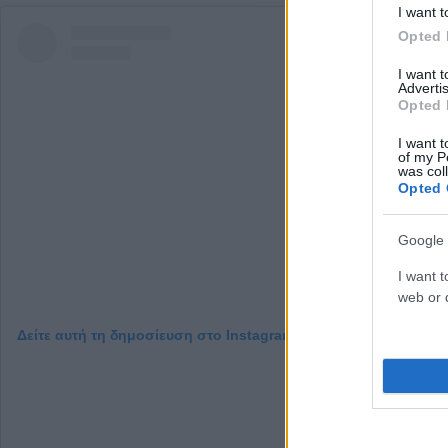
I want t
Opted 
I want 
Advertis
Opted 
I want t
of my P
was col
Opted 
Google 
I want t
web or d
Δείτε αυτή τη δημοσίευση στο Instagram.