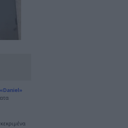
«Daniel»
ματα
γκεκριμένα