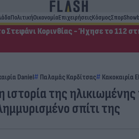
λάδα
Πολιτική
Οικονομία
Επιχειρήσεις
Κόσμος
Σπορ
Showb
ο Στεφάνι Κορινθίας - Ήχησε το 112 σ
αιρία Daniel
Παλαμάς Καρδίτσας
Κακοκαιρία El
 η ιστορία της ηλικιωμένης
λημμυρισμένο σπίτι της