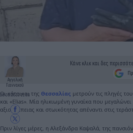
Κάνε κλικ και δες περισσότ
Αγγελική
Γιαννακού
Οι κάτοικοι της
Θεσσαλίας
μετρούν τις πληγές το
29.09.2023 11:58
και «Elias». Μία ηλικιωμένη γυναίκα που μεγαλώνει
αξιοπρέπειας και στωικότητας απέναντι στις τεράστ
Πριν λίγες μέρες, η Αλεξάνδρα Καψαλά, της πανσιό