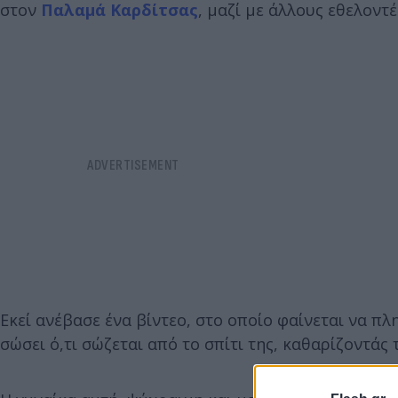
στον
Παλαμά
Καρδίτσας
, μαζί με άλλους εθελοντέ
Εκεί ανέβασε ένα βίντεο, στο οποίο φαίνεται να πλ
σώσει ό,τι σώζεται από το σπίτι της, καθαρίζοντάς 