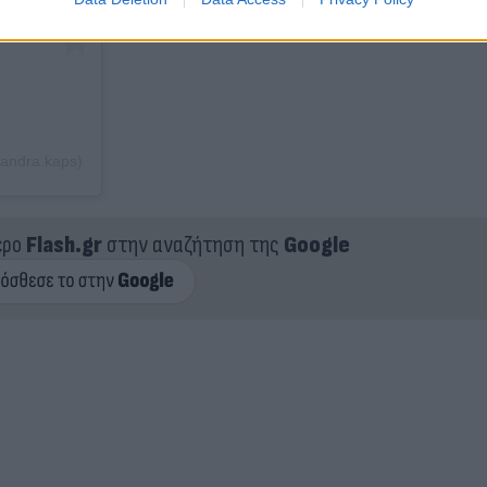
andra.kaps)
ερο
Flash.gr
στην αναζήτηση της
Google