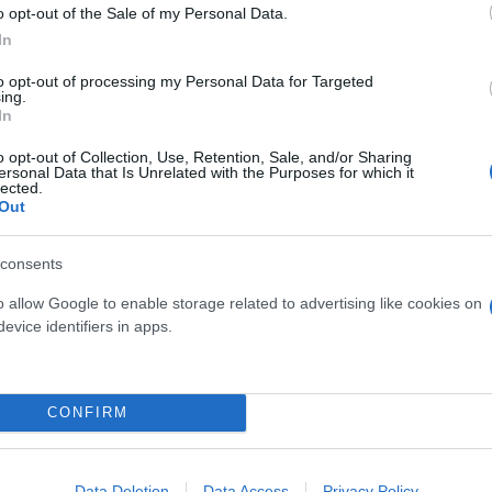
o opt-out of the Sale of my Personal Data.
In
to opt-out of processing my Personal Data for Targeted
ing.
In
o opt-out of Collection, Use, Retention, Sale, and/or Sharing
ersonal Data that Is Unrelated with the Purposes for which it
lected.
Out
consents
o allow Google to enable storage related to advertising like cookies on
evice identifiers in apps.
CONFIRM
Data Deletion
Data Access
Privacy Policy