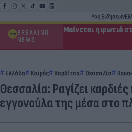
Ροή Ειδήσεων
Ελ
Μαίνεται η φωτιά στ
BREAKING
NEWS
Ελλάδα
Καιρός
Καρδίτσα
Θεσσαλία
Κακοκ
Θεσσαλία: Ραγίζει καρδιές
εγγονούλα της μέσα στο π