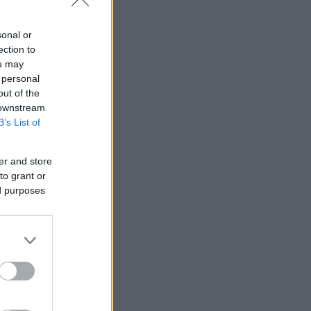
αντά στις
ύλα της.
sonal or
ection to
ou may
 personal
out of the
 downstream
B’s List of
er and store
to grant or
ed purposes
ία της