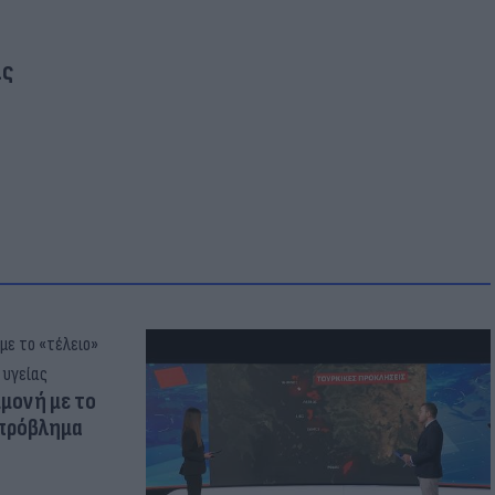
ας
μμονή με το
 πρόβλημα