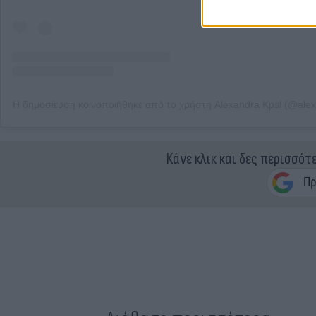
Η δημοσίευση κοινοποιήθηκε από το χρήστη Alexandra Kpsl (@alex
Κάνε κλικ και δες περισσότ