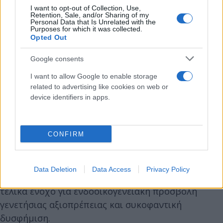
I want to opt-out of Collection, Use,
Retention, Sale, and/or Sharing of my
Personal Data that Is Unrelated with the
Purposes for which it was collected.
Opted Out
Google consents
I want to allow Google to enable storage
related to advertising like cookies on web or
device identifiers in apps.
CONFIRM
Στην απολογία του αρνήθηκε πως έστειλε ο ίδιος
τα βίντεο, την ύπαρξη των οποίων, σύμφωνα με
όσα είπε, αγνοούσε μέχρι την καταγγελία της
Data Deletion
Data Access
Privacy Policy
πρώην συζύγου του. Το δικαστήριο τον έκρινε
τελικά ένοχο για ενδοοικογενειακή προσβολή
γενετήσιας αξιοπρέπειας και συκοφαντική
δυσφήμιση.