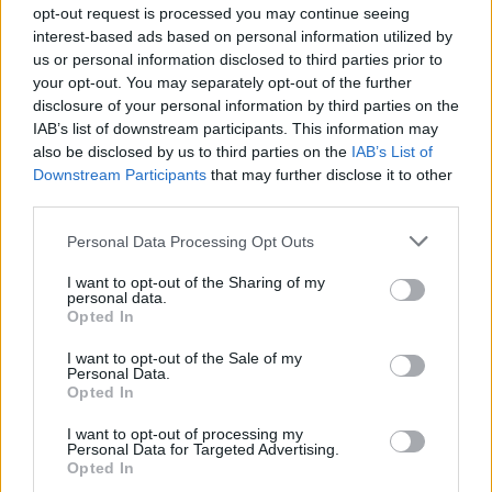
έχει καταδικαστεί για ενδοοικογενειακή βία και του
opt-out request is processed you may continue seeing
αφαιρέθηκε η άσκηση της γονικής μέριμνας.
interest-based ads based on personal information utilized by
us or personal information disclosed to third parties prior to
your opt-out. You may separately opt-out of the further
disclosure of your personal information by third parties on the
IAB’s list of downstream participants. This information may
also be disclosed by us to third parties on the
IAB’s List of
Downstream Participants
that may further disclose it to other
third parties.
Please note that this website/app uses one or more Google
Personal Data Processing Opt Outs
services and may gather and store information including but
not limited to your visit or usage behaviour. You may click to
I want to opt-out of the Sharing of my
personal data.
grant or deny consent to Google and its third-party tags to
Opted In
use your data for below specified purposes in below Google
consent section.
I want to opt-out of the Sale of my
Personal Data.
Opted In
I want to opt-out of processing my
Personal Data for Targeted Advertising.
Opted In