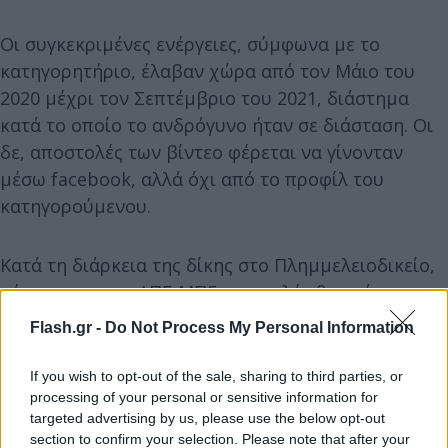
Οι συγκεκριμένες ενέργειες, σύμφωνα με το
κατηγορητήριο, έλαβαν χώρα από τον Μάιο του
2020 μέχρι τον Σεπτέμβριο του 2021, διάστημα
κατά το οποίο το ανδρόγυνο ήταν σε διάσταση. Οι
δε, αποστολές των βίντεο φέρεται να γίνονταν
μέσω facebook, αλλά όχι από το προφίλ του
κατηγορούμενου.
Κατά τη διάρκεια της δίκης στο Πλημμελειοδικείο,
σύμφωνα με το ΑΠΕ-ΜΠΕ, αποκαλύφθηκε ότι
υπήρξαν συνεχείς συγκρούσεις ανάμεσα στον
Flash.gr -
Do Not Process My Personal Information
50χρονο και την πρώην σύζυγό του, ενώ, σύμφωνα
με το φάκελο της δικογραφίας ο πρώτος ασκούσε
If you wish to opt-out of the sale, sharing to third parties, or
σωματική και ψυχική βία σε βάρος των δύο
processing of your personal or sensitive information for
targeted advertising by us, please use the below opt-out
μεγαλύτερων παιδιών τους, ενώ κατά το παρελθόν
section to confirm your selection. Please note that after your