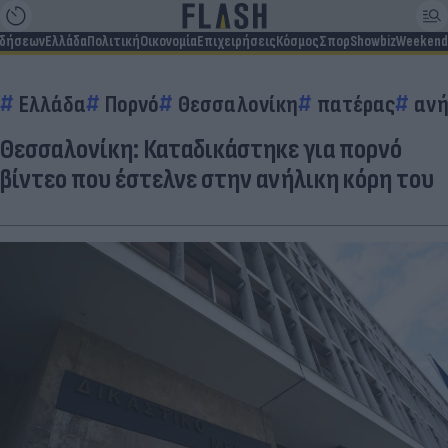
ιδήσεων
Ελλάδα
Πολιτική
Οικονομία
Επιχειρήσεις
Κόσμος
Σπορ
Showbiz
Weekend
Ελλάδα
Πορνό
Θεσσαλονίκη
πατέρας
ανή
Θεσσαλονίκη: Καταδικάστηκε για πορνό
βίντεο που έστελνε στην ανήλικη κόρη του