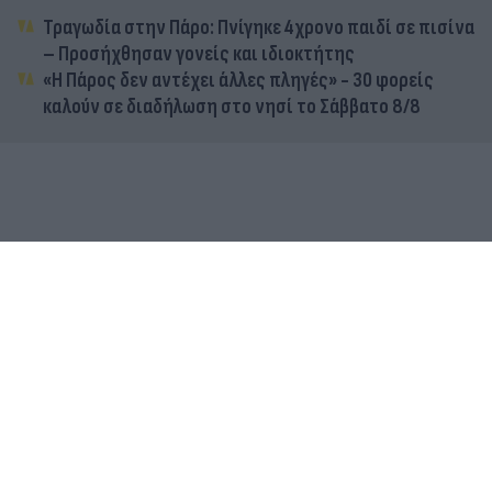
Τραγωδία στην Πάρο: Πνίγηκε 4χρονο παιδί σε πισίνα
– Προσήχθησαν γονείς και ιδιοκτήτης
«Η Πάρος δεν αντέχει άλλες πληγές» - 30 φορείς
καλούν σε διαδήλωση στο νησί το Σάββατο 8/8