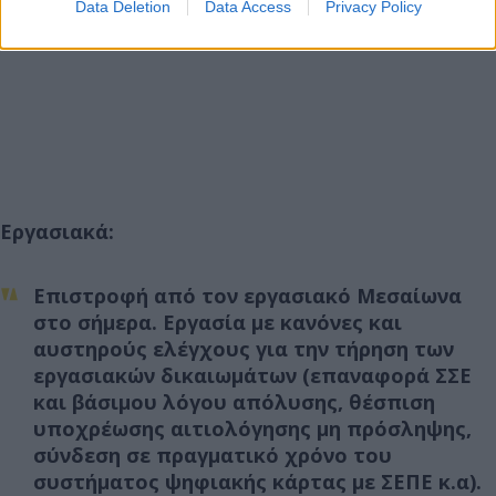
Data Deletion
Data Access
Privacy Policy
Εργασιακά:
Επιστροφή από τον εργασιακό Μεσαίωνα
στο σήμερα. Εργασία με κανόνες και
αυστηρούς ελέγχους για την τήρηση των
εργασιακών δικαιωμάτων (επαναφορά ΣΣΕ
και βάσιμου λόγου απόλυσης, θέσπιση
υποχρέωσης αιτιολόγησης μη πρόσληψης,
σύνδεση σε πραγματικό χρόνο του
συστήματος ψηφιακής κάρτας με ΣΕΠΕ κ.α).