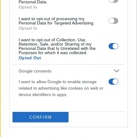
Personal Data.
Ελλάδα,
ίδρυσε τη μη κερδοσκοπική
Opted In
διαδικτυακή πλατφόρμα ‘CVfromGreece’
, μέσω
I want to opt-out of processing my
της οποίας βοήθησε νέους να βελτιώσουν τα
Personal Data for Targeted Advertising.
Opted In
βιογραφικά τους για αιτήσεις εργασίας ή σπουδών
στο εξωτερικό.
I want to opt-out of Collection, Use,
Retention, Sale, and/or Sharing of my
Personal Data that Is Unrelated with the
Purposes for which it was collected.
Ο Στέφανος ζει στο Miami των ΗΠΑ. Μιλά άπταιστα
Opted Out
Αγγλικά, Γερμανικά, Γαλλικά και Ισπανικά. Είναι
Google consents
ιδιαίτερα φιλόζωος και ευαισθητοποιημένος σε
θέματα ισότητας και κοινωνικών δικαιωμάτων.
I want to allow Google to enable storage
related to advertising like cookies on web or
device identifiers in apps.
Οι θέσεις του
CONFIRM