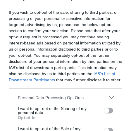
If you wish to opt-out of the sale, sharing to third parties, or
processing of your personal or sensitive information for
targeted advertising by us, please use the below opt-out
section to confirm your selection. Please note that after your
opt-out request is processed you may continue seeing
interest-based ads based on personal information utilized by
us or personal information disclosed to third parties prior to
your opt-out. You may separately opt-out of the further
disclosure of your personal information by third parties on the
IAB’s list of downstream participants. This information may
also be disclosed by us to third parties on the
IAB’s List of
Downstream Participants
that may further disclose it to other
third parties.
Please note that this website/app uses one or more Google
Personal Data Processing Opt Outs
services and may gather and store information including but
not limited to your visit or usage behaviour. You may click to
I want to opt-out of the Sharing of my
personal data.
grant or deny consent to Google and its third-party tags to
Opted In
use your data for below specified purposes in below Google
consent section.
Κατά τη διάρκεια της οικονομικής κρίσης στην
I want to opt-out of the Sale of my