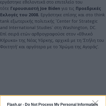
εργάστηκε εθελοντικά στο επιτελείο του
τότε
Γερουσιαστή Joe Biden
για τις
Προεδρικές
Εκλογές του 2008.
Εργάστηκε επίσης και στο think
tank εξωτερικής πολιτικής `Center for Strategic
and International Studies` στη Washington, DC.
Επί σειρά ετών αρθρογραφούσε στον «Εθνικό
Κήρυκα» της Νέας Υόρκης, αρχικά με τη ‘Στήλη του
Φοιτητή’ και αργότερα με το ‘Χρώμα της Αγοράς’.
Flash.gr -
Do Not Process My Personal Information