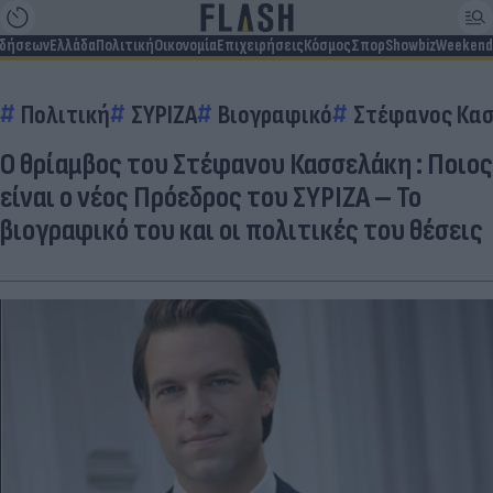
ιδήσεων
Ελλάδα
Πολιτική
Οικονομία
Επιχειρήσεις
Κόσμος
Σπορ
Showbiz
Weekend
Πολιτική
ΣΥΡΙΖΑ
Βιογραφικό
Στέφανος Κα
Ο θρίαμβος του Στέφανου Κασσελάκη : Ποιος
είναι ο νέος Πρόεδρος του ΣΥΡΙΖΑ – Το
βιογραφικό του και οι πολιτικές του θέσεις