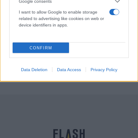
Google consents
Αγγελική
07.09.2021 15:51
I want to allow Google to enable storage
Γιαννακού
related to advertising like cookies on web or
device identifiers in apps.
CONFIRM
Data Deletion
Data Access
Privacy Policy