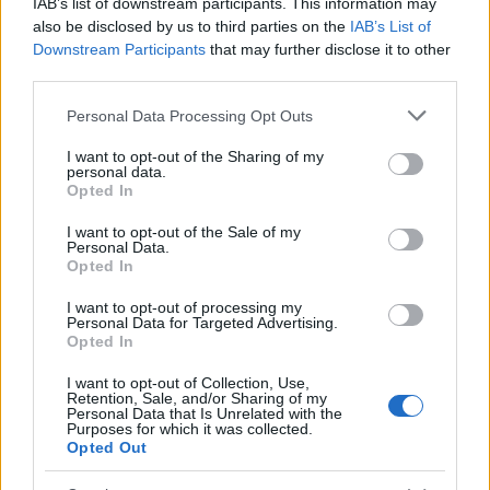
IAB’s list of downstream participants. This information may
also be disclosed by us to third parties on the
IAB’s List of
Downstream Participants
that may further disclose it to other
Τζούλια Νόβα - βιογραφικό: Λεπτομέρειες για την
third parties.
παρουσιάστρια
Please note that this website/app uses one or more Google
Personal Data Processing Opt Outs
Εύα
services and may gather and store information including but
08.09.2021 11:00
Μπαϊρακτάρη
not limited to your visit or usage behaviour. You may click to
I want to opt-out of the Sharing of my
personal data.
grant or deny consent to Google and its third-party tags to
Opted In
use your data for below specified purposes in below Google
consent section.
I want to opt-out of the Sale of my
Personal Data.
Opted In
I want to opt-out of processing my
Personal Data for Targeted Advertising.
Opted In
I want to opt-out of Collection, Use,
Retention, Sale, and/or Sharing of my
Personal Data that Is Unrelated with the
Purposes for which it was collected.
Opted Out
Δώρα Χρυσικού - βιογραφικό: Αφορίστηκε σε
ηλικία 14 ετών [vid]