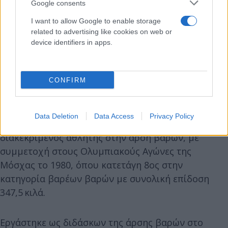
Google consents
I want to allow Google to enable storage
related to advertising like cookies on web or
device identifiers in apps.
Φωτό: ΡΑΦΑΗΛ ΓΕΩΡΓΙΑΔΗΣ/EUROKINISSI
CONFIRM
Ποιος ήταν ο Δημήτρης Ζαρζαβατσίδης
Γεννήθηκε στις 15 Ιανουαρίου 1956 στην περιοχή
Data Deletion
Data Access
Privacy Policy
Κάτω Τούμπα της Θεσσαλονίκης. Υπήρξε
διακεκριμένος αθλητής στην άρση βαρών, με
συμμετοχή στους Ολυμπιακούς Αγώνες της
Μόσχας το 1980, όπου κατετάγη 8ος στην
κατηγορία βαρέων βαρών με συνολική επίδοση
347,5 κιλά.
Εργάστηκε ως διδάσκων της άρσης βαρών στο