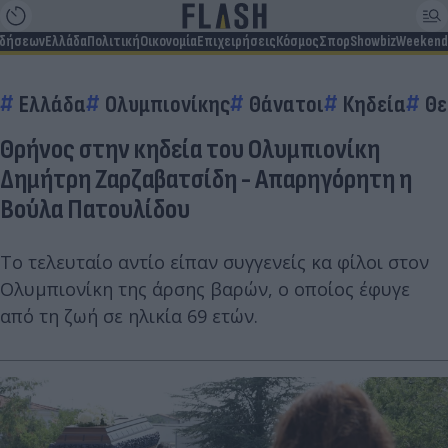
ιδήσεων
Ελλάδα
Πολιτική
Οικονομία
Επιχειρήσεις
Κόσμος
Σπορ
Showbiz
Weekend
Ελλάδα
Ολυμπιονίκης
Θάνατοι
Κηδεία
Θε
Θρήνος στην κηδεία του Ολυμπιονίκη
Δημήτρη Ζαρζαβατσίδη - Απαρηγόρητη η
Βούλα Πατουλίδου
Το τελευταίο αντίο είπαν συγγενείς κα φίλοι στον
Ολυμπιονίκη της άρσης βαρών, ο οποίος έφυγε
από τη ζωή σε ηλικία 69 ετών.