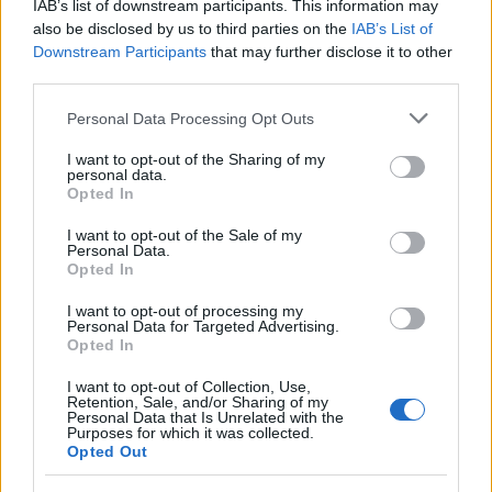
IAB’s list of downstream participants. This information may
also be disclosed by us to third parties on the
IAB’s List of
Downstream Participants
that may further disclose it to other
third parties.
Please note that this website/app uses one or more Google
Personal Data Processing Opt Outs
services and may gather and store information including but
not limited to your visit or usage behaviour. You may click to
I want to opt-out of the Sharing of my
personal data.
grant or deny consent to Google and its third-party tags to
Opted In
use your data for below specified purposes in below Google
Φωτό: ΡΑΦΑΗΛ ΓΕΩΡΓΙΑΔΗΣ/EUROKINISSI
consent section.
I want to opt-out of the Sale of my
Personal Data.
Opted In
I want to opt-out of processing my
Personal Data for Targeted Advertising.
Opted In
I want to opt-out of Collection, Use,
Retention, Sale, and/or Sharing of my
Personal Data that Is Unrelated with the
Purposes for which it was collected.
Opted Out