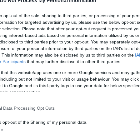
Do Not Process My Personal Information
ήθηκε μέσω τηλεδιάσκεψης έκτακτη συνεδρίαση τη
to opt-out of the sale, sharing to third parties, or processing of your per
διαδικασίας στα Πανεπιστήμια” με τη συμμετοχή τ
formation for targeted advertising by us, please use the below opt-out s
r selection. Please note that after your opt-out request is processed y
κου Πιερρακάκη, και του Γενικού Γραμματέα Ανώτατ
eing interest-based ads based on personal information utilized by us or
disclosed to third parties prior to your opt-out. You may separately opt-
losure of your personal information by third parties on the IAB’s list of
. This information may also be disclosed by us to third parties on the
IA
Participants
that may further disclose it to other third parties.
 that this website/app uses one or more Google services and may gath
including but not limited to your visit or usage behaviour. You may click 
 to Google and its third-party tags to use your data for below specifi
ogle consent section.
l Data Processing Opt Outs
o opt-out of the Sharing of my personal data.
In