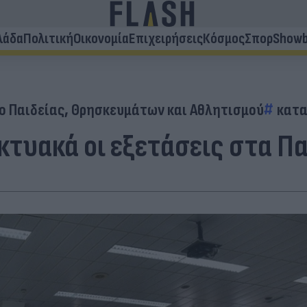
λάδα
Πολιτική
Οικονομία
Επιχειρήσεις
Κόσμος
Σπορ
Showb
ο Παιδείας, Θρησκευμάτων και Αθλητισμού
κατ
κτυακά οι εξετάσεις στα Π