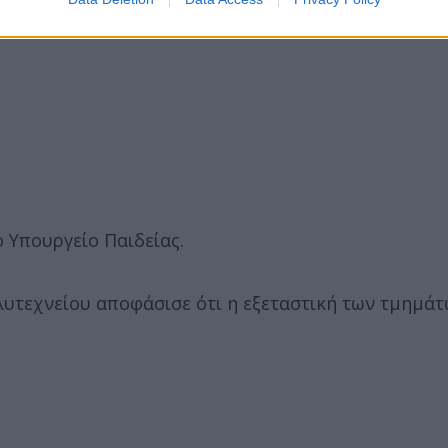
 Υπουργείο Παιδείας.
υτεχνείου αποφάσισε ότι η εξεταστική των τμημάτ