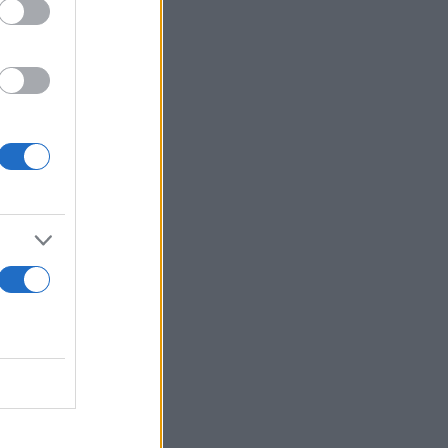
ά την εξ
ια τη
ση των
ούν. Για τον
 βέλτιστο
ς
 για τη