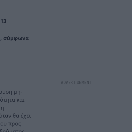
 13
ς, σύμφωνα
ρυση μη-
ότητα και
ψη
ταν θα έχει
του προς
Ιδρύματος.