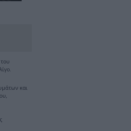
 του
λίγο.
υμάτων και
ου,
ς