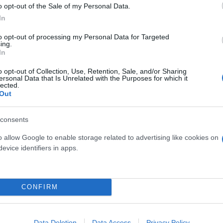
o opt-out of the Sale of my Personal Data.
εξαγωγής της εκπαιδευτικής διαδικασίας όσον αφορ
In
κού εξαμήνου και την εξ αποστάσεως αξιολόγηση γ
to opt-out of processing my Personal Data for Targeted
 Σύνοδο των Πρυτάνεων αποτελεί η ομαλή ολοκλήρω
ing.
 των εξ αποστάσεως μεθόδων, εφόσον αυτές απαιτηθ
In
ς θα καθορίσουν τα διαθέσιμα τεχνικά μέσα και το
o opt-out of Collection, Use, Retention, Sale, and/or Sharing
ersonal Data that Is Unrelated with the Purposes for which it
lected.
Out
 με αίσθημα ευθύνης τα πανεπιστήμια σε όφελος τη
consents
ας. Η Σύνοδος εκφράζει την έντονη δυσαρέσκειά της
ωση την εισαγγελική παρέμβαση.
o allow Google to enable storage related to advertising like cookies on
evice identifiers in apps.
ν ανάγκη ενίσχυσης του δημόσιου Πανεπιστημίου».
CONFIRM
Data Deletion
Data Access
Privacy Policy