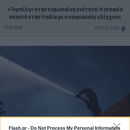
«Τορπίλη» στην ευρωπαϊκή ενότητα: Η Ισπανία
απαντά στην Ιταλία με συνοριακούς ελέγχους
07.08.2026
ΧΡΉΣΤΟΣ ΤΈΛΙΟΣ
Flash.gr -
Do Not Process My Personal Information