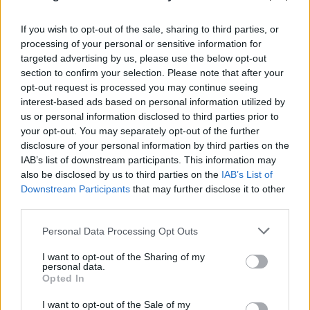
If you wish to opt-out of the sale, sharing to third parties, or
processing of your personal or sensitive information for
targeted advertising by us, please use the below opt-out
section to confirm your selection. Please note that after your
opt-out request is processed you may continue seeing
interest-based ads based on personal information utilized by
Καιρός: Στα ύψη ο υδράργυρος με 39άρια -
us or personal information disclosed to third parties prior to
your opt-out. You may separately opt-out of the further
Επικίνδυνο «κοκτέιλ» με μελτέμια, σε Red Code 4
disclosure of your personal information by third parties on the
περιοχές
IAB’s list of downstream participants. This information may
also be disclosed by us to third parties on the
IAB’s List of
08.08.2026
ΓΙΏΡΓΟΣ ΓΕΩΡΓΑΚΌΠΟΥΛΟΣ
Downstream Participants
that may further disclose it to other
third parties.
Please note that this website/app uses one or more Google
Personal Data Processing Opt Outs
services and may gather and store information including but
not limited to your visit or usage behaviour. You may click to
I want to opt-out of the Sharing of my
personal data.
grant or deny consent to Google and its third-party tags to
Opted In
use your data for below specified purposes in below Google
consent section.
I want to opt-out of the Sale of my