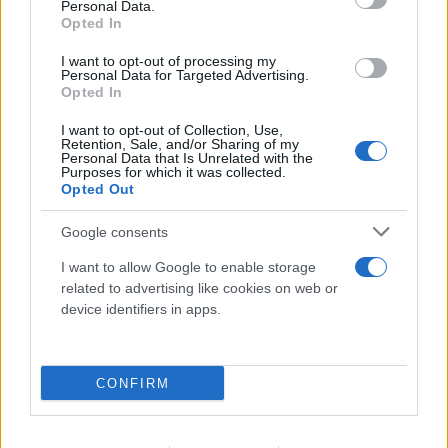
Personal Data.
Opted In
I want to opt-out of processing my
Personal Data for Targeted Advertising.
Opted In
I want to opt-out of Collection, Use,
Retention, Sale, and/or Sharing of my
Personal Data that Is Unrelated with the
Purposes for which it was collected.
Opted Out
Google consents
I want to allow Google to enable storage
related to advertising like cookies on web or
device identifiers in apps.
Το τέλος στελεχών του ΣΚΑΪ: Το χρονικό ενός
προαναγγελθέντος «θανάτου» με σφραγίδα Γιάννη
Αλαφούζου
CONFIRM
07.08.2026
ΧΡΊΣΛΑ ΓΕΩΡΓΑΚΟΠΟΎΛΟΥ