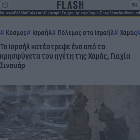
ιδήσεων
Ελλάδα
Πολιτική
Οικονομία
Επιχειρήσεις
Κόσμος
Σπορ
Showbiz
Weekend
Κόσμος
Ισραήλ
Πόλεμος στο Ισραήλ
Χαμάς
Το Ισραήλ κατέστρεψε ένα από τα
κρησφύγετα του ηγέτη της Χαμάς, Γιαχία
Σινουάρ