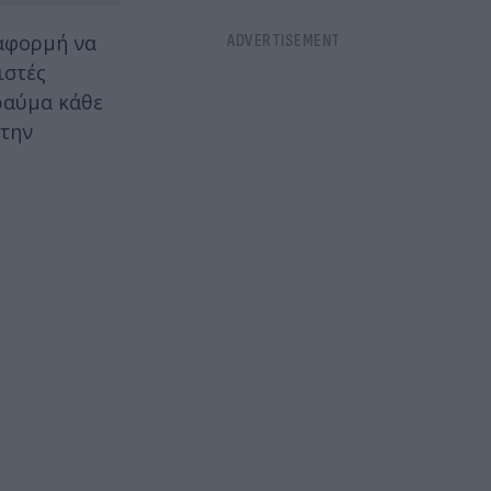
αφορμή να
ιστές
τραύμα κάθε
 την