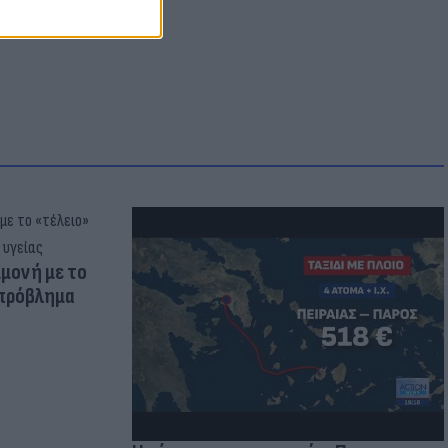
μμονή με το
 πρόβλημα