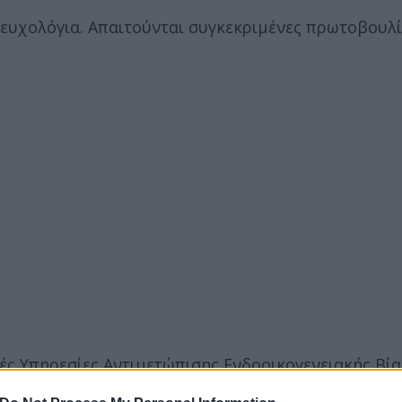
ευχολόγια. Απαιτούνται συγκεκριμένες πρωτοβουλί
κές Υπηρεσίες Αντιμετώπισης Ενδοοικογενειακής Βία
παιδεύτηκαν ειδικά για την ορθή διαχείριση τέτοι