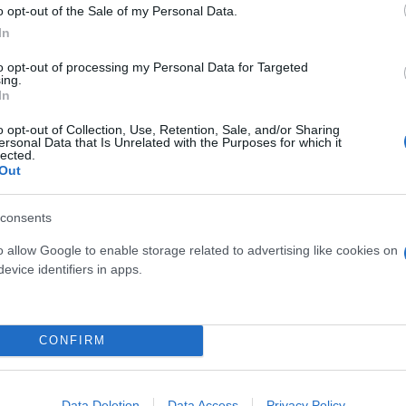
 αυτεπάγγελτη δίωξη και αυστηρότερες ποινές για τ
o opt-out of the Sale of my Personal Data.
In
ύνουμε. Θα δρούμε. Γιατί όσο κινδυνεύει η γυναίκα
to opt-out of processing my Personal Data for Targeted
ing.
καταλήγει στο μήνυμά του ο πρωθυπουργός.
In
o opt-out of Collection, Use, Retention, Sale, and/or Sharing
ersonal Data that Is Unrelated with the Purposes for which it
ερο
Flash.gr
στην αναζήτηση της
Google
lected.
Out
consents
o allow Google to enable storage related to advertising like cookies on
evice identifiers in apps.
CONFIRM
Data Deletion
Data Access
Privacy Policy