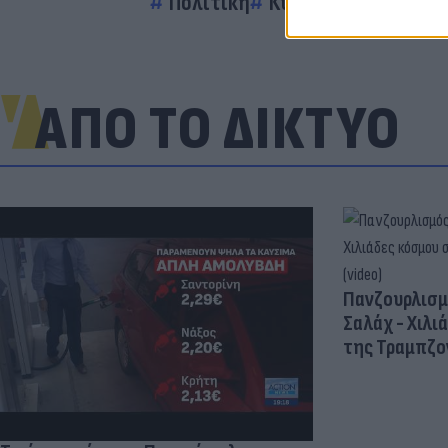
Πολιτική
Κυριάκος Μητσοτά
ΑΠΟ ΤΟ ΔΙΚΤΥΟ
Πανζουρλισμ
Σαλάχ - Χιλι
της Τραμπζον