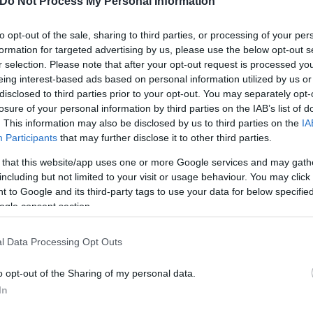
Do Not Process My Personal Information
 έξι πιλοτικά τμήματα διαχείρισης περιστατικών
to opt-out of the sale, sharing to third parties, or processing of your per
formation for targeted advertising by us, please use the below opt-out s
r selection. Please note that after your opt-out request is processed y
eing interest-based ads based on personal information utilized by us or
disclosed to third parties prior to your opt-out. You may separately opt-
losure of your personal information by third parties on the IAB’s list of
βαση των θυμάτων στην εθνικής εμβέλειας Γραμμή 
. This information may also be disclosed by us to third parties on the
IA
η πληροφόρηση και οδηγίες αντίδρασης.
Participants
that may further disclose it to other third parties.
 that this website/app uses one or more Google services and may gath
 Ελλάδα, όπου οι γυναίκες που δοκιμάζονται βρίσκ
including but not limited to your visit or usage behaviour. You may click 
 to Google and its third-party tags to use your data for below specifi
η. Και 19 Ξενώνες Φιλοξενίας γίνονται τα ασφαλή κ
ogle consent section.
οποιημένες γυναίκες βρίσκουν και εργασιακή στήρι
l Data Processing Opt Outs
o opt-out of the Sharing of my personal data.
In
ο νομικό πλαίσιο ώστε να τιμωρεί τους θύτες και ν