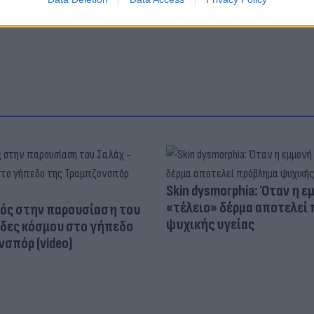
κης
μήνυμα e.
Skin dysmorphia: Όταν η ε
«τέλειο» δέρμα αποτελεί
ός στην παρουσίαση του
ψυχικής υγείας
άδες κόσμου στο γήπεδο
σπόρ (video)