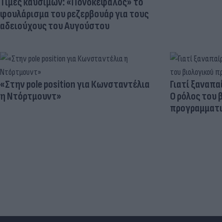
Τιμές καυσίμων: «Πονοκέφαλος» το
φουλάρισμα του ρεζερβουάρ για τους
αδειούχους του Αυγούστου
«Στην pole position για Κωνσταντέλια
Γιατί ξαναπα
η Ντόρτμουντ»
Ο ρόλος του 
προγραμματι