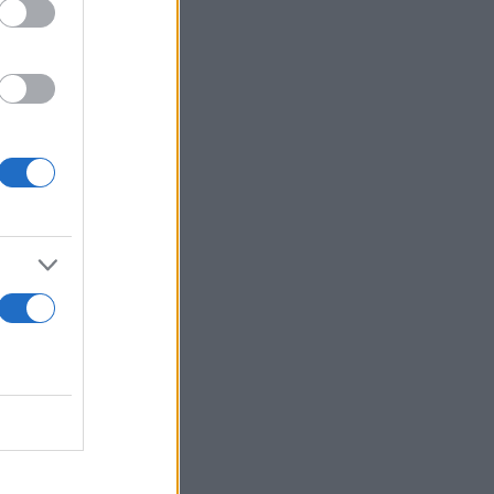
ο έγκλημα».
 θα