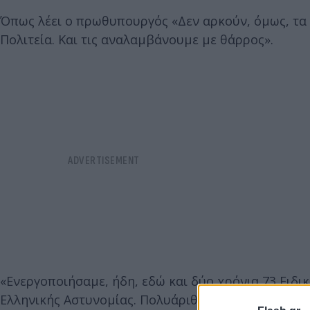
Όπως λέει ο πρωθυπουργός «Δεν αρκούν, όμως, τα 
Πολιτεία. Και τις αναλαμβάνουμε με θάρρος».
«Ενεργοποιήσαμε, ήδη, εδώ και δύο χρόνια 73 Ειδι
Ελληνικής Αστυνομίας. Πολυάριθμοι αστυνομικοί εκ