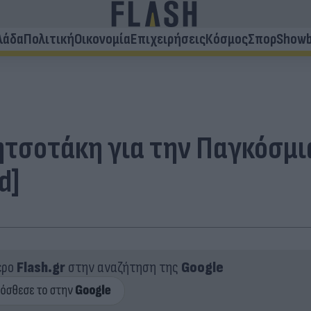
λάδα
Πολιτική
Οικονομία
Επιχειρήσεις
Κόσμος
Σπορ
Showb
ητσοτάκη για την Παγκόσμι
d]
ερο
Flash.gr
στην αναζήτηση της
Google