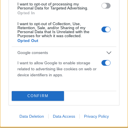
θα υπάρξουν αρκετές αλλαγές προς την
I want to opt-out of processing my
Personal Data for Targeted Advertising.
κατεύθυνση αυτή και λογικό είναι στο διάστημα
Opted In
που θα ακολουθήσει, να υπάρχει νευρικότητα.
I want to opt-out of Collection, Use,
Retention, Sale, and/or Sharing of my
Personal Data that Is Unrelated with the
Επόμενη δουλειά
Purposes for which it was collected.
Opted Out
Τώρα, για τους κουτσομπόληδες, που
Google consents
αναρωτιούνται τι θα κάνει ο 64χρονος
Μιχάλης
I want to allow Google to enable storage
Τσαμάζ
την επόμενη ημέρα, να σας πω αυτά που
related to advertising like cookies on web or
device identifiers in apps.
ξέρω... Λοιπόν, το 2017, όταν είχε τεθεί πάλι το
θέμα της ανανέωσης της θητείας του στον ΟΤΕ,
είχε δεχθεί μία σοβαρότατη πρόταση να αναλάβει
CONFIRM
τα ηνία μιας πολύ μεγάλης ελληνικής εταιρείας με
διεθνή διάσταση και προοπτική. Τελικά, αυτή δεν
προχώρησε, μια και το στέλεχος αποφάσισε να
Data Deletion
Data Access
Privacy Policy
παραμείνει στον ΟΤΕ. Σήμερα, ο Μιχάλης Τσαμάζ,