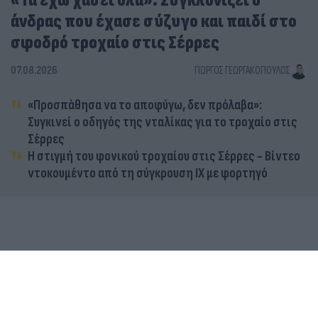
«Τα έχω χάσει όλα»: Συγκλονίζει ο
άνδρας που έχασε σύζυγο και παιδί στο
σφοδρό τροχαίο στις Σέρρες
07.08.2026
ΓΙΏΡΓΟΣ ΓΕΩΡΓΑΚΌΠΟΥΛΟΣ
«Προσπάθησα να το αποφύγω, δεν πρόλαβα»:
Συγκινεί ο οδηγός της νταλίκας για το τροχαίο στις
Σέρρες
Η στιγμή του φονικού τροχαίου στις Σέρρες - Βίντεο
ντοκουμέντο από τη σύγκρουση ΙΧ με φορτηγό