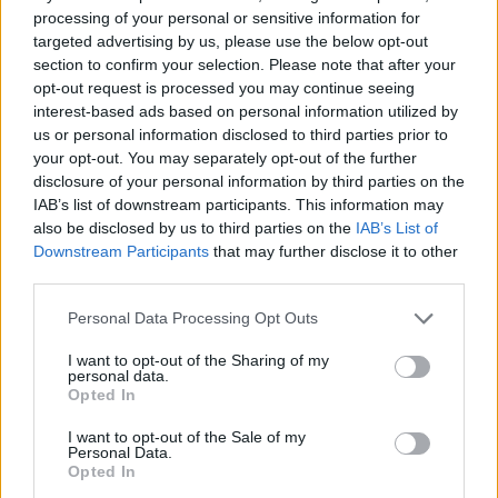
processing of your personal or sensitive information for
τελικές αποφάσεις, σας είχα ενημερώσει πως ο
targeted advertising by us, please use the below opt-out
Κώστας Νεμπής
θα είναι ο διάδοχος του
Μιχάλη
section to confirm your selection. Please note that after your
Τσαμάζ
, στο τιμόνι του ΟΤΕ. Οπότε και θεωρώ πως
opt-out request is processed you may continue seeing
interest-based ads based on personal information utilized by
δικαιούμαι να επανέλθω με τα περαιτέρω...
us or personal information disclosed to third parties prior to
your opt-out. You may separately opt-out of the further
Κατ’ αρχήν να σας πω πως η αλλαγή φρουράς, δεν
disclosure of your personal information by third parties on the
IAB’s list of downstream participants. This information may
έγινε λόγω του γεγονότος ότι ο «τιμονιέρης» δεν
also be disclosed by us to third parties on the
IAB’s List of
πέτυχε τους στόχους του. Το αντίθετο μάλιστα.
Downstream Participants
that may further disclose it to other
Απλά οι Γερμανοί της Deutsche Telecom, βλέπουν
third parties.
την «επόμενη ημέρα» για τον Όμιλο ΟΤΕ, με τη
Please note that this website/app uses one or more Google
Personal Data Processing Opt Outs
μορφή ενός παρόχου διευρυμένων υπηρεσιών και
services and may gather and store information including but
δραστηριοτήτων. Με πολλά αντικείμενα. Γι’ αυτό
not limited to your visit or usage behaviour. You may click to
I want to opt-out of the Sharing of my
personal data.
grant or deny consent to Google and its third-party tags to
και τοποθετούν έναν 50άρη, που προέρχεται από
Opted In
use your data for below specified purposes in below Google
τα μάρκετινγκ, να «τραβήξει» το task. Αυτό από την
consent section.
I want to opt-out of the Sale of my
άλλη, δεν σημαίνει ότι και η αλλαγή, θα είναι a walk
Personal Data.
Opted In
in the park, που λένε στο χωριό μου. Στην ηγεσία