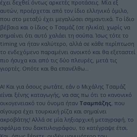
έχει δεχθεί όντως αρκετές προτάσεις. Μία εξ
αυτών, προέρχεται από τον ίδιο ελληνικό όμιλο,
που στο μεταξύ έχει μεγαλώσει σημαντικά. Το ίδιο
βέβαια και ο ίδιος ο Τσαμάζ (σε ηλικία), χωρίς να
σημαίνει ότι αυτό χαλάει τη σούπα. Ίσως τότε το
timing να ήταν καλύτερο, αλλά σε κάθε περίπτωση
το ενδεχόμενο παραμένει ανοικτό και θα εξεταστεί
πιο ήσυχα και από τις δύο πλευρές, μετά τις
γιορτές. Οπότε και θα επανέλθω...
Α! Και για όσους ρωτάτε, εάν ο Μιχάλης Τσαμάζ
είναι ξένης καταγωγής, να σας πω ότι το κανονικό
οικογενειακό του όνομα ήταν
Τσαμπάζης
, που
σίγουρα έχει τουρκική ρίζα και σημαίνει
ακροβάτης! Αλλά σε μία ληξιαρχική μεταγραφή, το
σφάλμα του δακτυλογράφου, το κατέγραψε έτσι.
Και, όπως ξέρετε, ουδέν μονιμότερο του