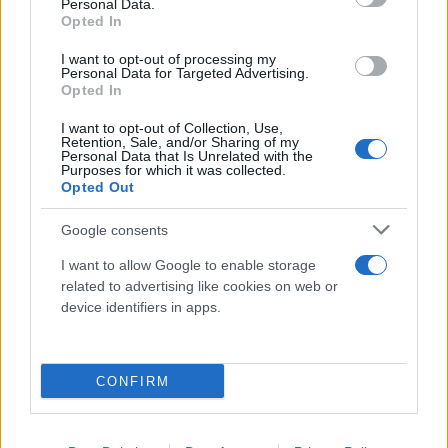
κρύβω πως η προεκλογική συμπόρευση του με
Personal Data.
Opted In
τους πιο γνήσιους εκφραστές της ρητορικής μίσους
και ανθρώπους που έχουν καταδικαστεί
I want to opt-out of processing my
Personal Data for Targeted Advertising.
αμετάκλητα από τη δικαιοσύνη μας κάνει να
Opted In
έχουμε αμφιβολίες.
I want to opt-out of Collection, Use,
Retention, Sale, and/or Sharing of my
Personal Data that Is Unrelated with the
Επίσης, στο κοινοβούλιο προτείνονται και
Purposes for which it was collected.
Opted Out
ψηφίζονται όλες οι μεγάλες αλλαγές που έχει
ανάγκη ο κόσμος και η απουσία του κ. Κασσελάκη
Google consents
συνιστά ένα μεγάλο θεσμικό μειονέκτημα γι’ αυτό
I want to allow Google to enable storage
και εμείς στη ΝΔ στο συνέδριο του 2016 ψηφίσαμε
related to advertising like cookies on web or
παμψηφεί ως προϋπόθεση για να εκλεγεί κάποιος
device identifiers in apps.
πρόεδρος να είναι μέλος της ΚΟ. Όπως και να ΄χει,
δουλειά της κυβέρνησης είναι η υλοποίηση του
προγράμματος της, να ακούει την κοινωνία και να
CONFIRM
διαχειρίζεται τις αλλεπάλληλες εισαγόμενες
κρίσεις αλλά και να είναι αποτελεσματική», ήταν το