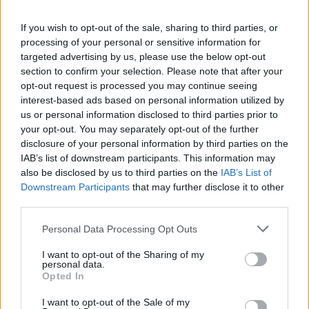
If you wish to opt-out of the sale, sharing to third parties, or
processing of your personal or sensitive information for
targeted advertising by us, please use the below opt-out
section to confirm your selection. Please note that after your
opt-out request is processed you may continue seeing
Θα επαναλάβω την ευχή που επανειλημμένως έχω
interest-based ads based on personal information utilized by
us or personal information disclosed to third parties prior to
διατυπώσει: Μακάρι, επιτέλους, η χώρα μας να
your opt-out. You may separately opt-out of the further
αποκτήσει μια σοβαρή και αξιόπιστη
disclosure of your personal information by third parties on the
αντιπολίτευση και ο ΣΥΡΙΖΑ να εισέλθει στον δρόμο
IAB’s list of downstream participants. This information may
also be disclosed by us to third parties on the
IAB’s List of
της αλήθειας και του ρεαλισμού.
Downstream Participants
that may further disclose it to other
third parties.
Η αντιπαράθεσή μας με τον κ. Κασσελάκη θα είναι
Please note that this website/app uses one or more Google
Personal Data Processing Opt Outs
πολιτική γι’ αυτό και περιμένουμε τις θέσεις του σε
services and may gather and store information including but
όλα τα ζητήματα κι ελπίζουμε να φύγει από τη
not limited to your visit or usage behaviour. You may click to
I want to opt-out of the Sharing of my
personal data.
grant or deny consent to Google and its third-party tags to
λογική της τοξικότητας και του διχαστικού λόγου
Opted In
use your data for below specified purposes in below Google
που δυστυχώς για πολλά χρόνια ο ΣΥΡΙΖΑ. Δεν σας
consent section.
I want to opt-out of the Sale of my