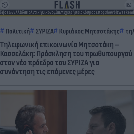
ιδήσεων
Ελλάδα
Πολιτική
Οικονομία
Επιχειρήσεις
Κόσμος
Σπορ
Showbiz
Weekend
Πολιτική
ΣΥΡΙΖΑ
Κυριάκος Μητσοτάκης
τη
Τηλεφωνική επικοινωνία Μητσοτάκη –
Κασσελάκη: Πρόσκληση του πρωθυπουργού
στον νέο πρόεδρο του ΣΥΡΙΖΑ για
συνάντηση τις επόμενες μέρες