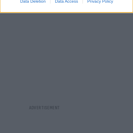
Data Deletion
Data Access
Privacy Policy
σχόλιο του Μαρινάκη για την εκλογή Κασσελάκη.