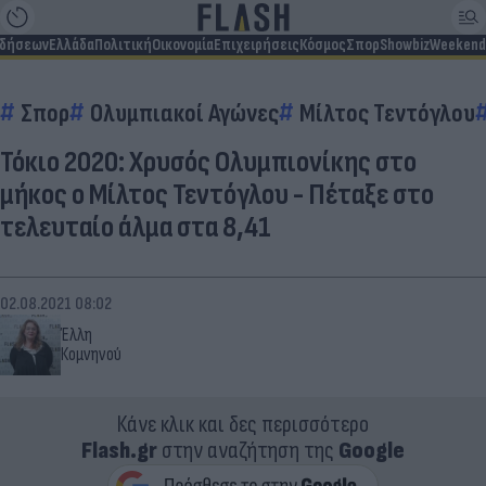
ιδήσεων
Ελλάδα
Πολιτική
Οικονομία
Επιχειρήσεις
Κόσμος
Σπορ
Showbiz
Weekend
Σπορ
Ολυμπιακοί Αγώνες
Μίλτος Τεντόγλου
Τόκιο 2020: Χρυσός Ολυμπιονίκης στο
μήκος ο Μίλτος Τεντόγλου - Πέταξε στο
τελευταίο άλμα στα 8,41
02.08.2021 08:02
Έλλη
Κομνηνού
Κάνε κλικ και δες περισσότερο
Flash.gr
στην αναζήτηση της
Google