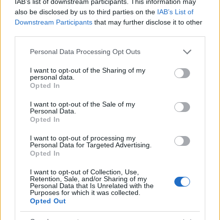
IAB’s list of downstream participants. This information may
πάτησε πολύ πίσω (12.7), αλλά πήδηξε δύο
also be disclosed by us to third parties on the
IAB’s List of
εκατοστά πάνω απ’ τον Ετσεβαρία (8.11),
Downstream Participants
that may further disclose it to other
παίρνοντας εξαρχής «κεφάλι» στη μάχη για το
third parties.
χρυσό μετάλλιο. Στο κλείσιμο της πρώτης σειράς,
Please note that this website/app uses one or more Google
Personal Data Processing Opt Outs
ωστόσο, ο Μέικελ Μάσο ήταν εκείνος που έκανε το
services and may gather and store information including but
μεγαλύτερο άλμα στα 8.21.
not limited to your visit or usage behaviour. You may click to
I want to opt-out of the Sharing of my
personal data.
grant or deny consent to Google and its third-party tags to
Opted In
use your data for below specified purposes in below Google
Στο δεύτερη σειρά αλμάτων ο Ετσεβαρία ήταν
consent section.
I want to opt-out of the Sale of my
Personal Data.
άκυρος, όπως κι ο Τεντόγλου με τον Μάσο να
Opted In
διατηρεί το προβάδισμα στο 8.21, καθώς πήδηξε
μόλις 8.05. Στην τρίτη σειρά, ωστόσο, ο Ετσεβαρία
I want to opt-out of processing my
Personal Data for Targeted Advertising.
έκανε ένα πολύ μεγάλο άλμα στα 8.41 μ.,
Opted In
ανεβαίνοντας πρώτος, την ώρα που ο Τεντόγλου
I want to opt-out of Collection, Use,
έκανε δεύτερο σερί άκυρο άλμα, μένοντας στην
Retention, Sale, and/or Sharing of my
Personal Data that Is Unrelated with the
τρίτη θέση.
Purposes for which it was collected.
Opted Out