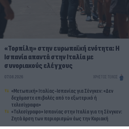
«Τορπίλη» στην ευρωπαϊκή ενότητα: Η
Ισπανία απαντά στην Ιταλία με
συνοριακούς ελέγχους
07.08.2026
ΧΡΉΣΤΟΣ ΤΈΛΙΟΣ
«Μετωπική» Ιταλίας-Ισπανίας για Σένγκεν: «Δεν
δεχόμαστε επιβολές από το εξωτερικό ή
τελεσίγραφα»
«Τελεσίγραφο» Ισπανίας στην Ιταλία για τη Σένγκεν:
Ζητά άρση των περιορισμών έως την Κυριακή