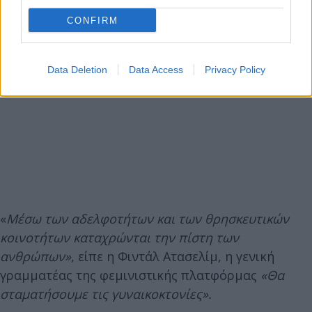
CONFIRM
Data Deletion
Data Access
Privacy Policy
«
Μέσω των αδελφοτήτων και των θρησκευτικών
κοινοτήτων καταχρώνται την πίστη των
ανθρώπων»
, είπε η Φιντάλ Ατασελίμ, η γενική
γραμματέας της φεμινιστικής πλατφόρμας
«Θα
σταματήσουμε τις γυναικοκτονίες».