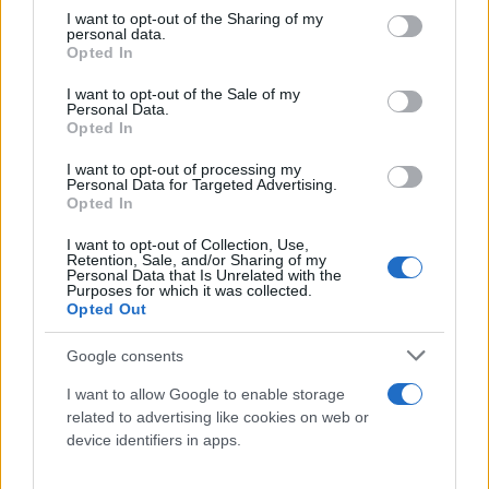
των γυναικών, που παρακολούθησαν τη δίκη,
not limited to your visit or usage behaviour. You may click to
I want to opt-out of the Sharing of my
personal data.
grant or deny consent to Google and its third-party tags to
κατήγγειλαν τις «παρανομίες» των θρησκευτικών
Opted In
use your data for below specified purposes in below Google
αδελφοτήτων.
consent section.
I want to opt-out of the Sale of my
Personal Data.
Opted In
I want to opt-out of processing my
Personal Data for Targeted Advertising.
Opted In
I want to opt-out of Collection, Use,
Retention, Sale, and/or Sharing of my
Personal Data that Is Unrelated with the
Purposes for which it was collected.
Opted Out
Google consents
I want to allow Google to enable storage
related to advertising like cookies on web or
device identifiers in apps.