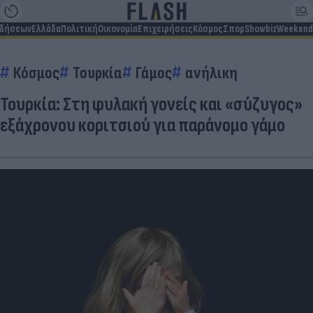
ιδήσεων
Ελλάδα
Πολιτική
Οικονομία
Επιχειρήσεις
Κόσμος
Σπορ
Showbiz
Weekend
Κόσμος
Τουρκία
Γάμος
ανήλικη
Τουρκία: Στη φυλακή γονείς και «σύζυγος»
εξάχρονου κοριτσιού για παράνομο γάμο