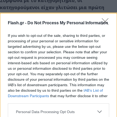
Σύμφωνα με το κατηγορητήριο, οι
κατηγορούμενοι είχαν γλιτώσει μια πρώτη
δίωξη, όταν ένας γιατρός, που εξέτασε την
Χ.Κ.Γκ. όταν εκείνη ήταν 14 ετών, κατήγγειλε
Flash.gr -
Do Not Process My Personal Information
στις αρχές ότι η ανήλικη είχε κακοποιηθεί
σεξουαλικά.
If you wish to opt-out of the sale, sharing to third parties, or
processing of your personal or sensitive information for
targeted advertising by us, please use the below opt-out
Η νομοθεσία στην Τουρκία ορίζει ότι οι ανήλικοι
section to confirm your selection. Please note that after your
μπορούν να συνάψουν γάμο στην ηλικία των 16
opt-out request is processed you may continue seeing
interest-based ads based on personal information utilized by
ετών «κατ’ εξαίρεση» και με απόφαση του
us or personal information disclosed to third parties prior to
δικαστηρίου ή στα 17 με τη συγκατάθεση των
your opt-out. You may separately opt-out of the further
γονιών τους.
disclosure of your personal information by third parties on the
IAB’s list of downstream participants. This information may
also be disclosed by us to third parties on the
IAB’s List of
Η Χ.Κ.Γκ. είχε παντρευτεί με θρησκευτικό γάμο,
Downstream Participants
that may further disclose it to other
που δεν έχει νομικό αντίκρισμα στην Τουρκία
.
third parties.
Please note that this website/app uses one or more Google
Personal Data Processing Opt Outs
Οργανώσεις για την προάσπιση των δικαιωμάτων
services and may gather and store information including but