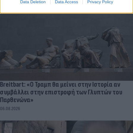
Data Deletion
Data Access
Privacy Policy
Breitbart: «Ο Τραμπ θα μείνει στην Ιστορία αν
συμβάλλει στην επιστροφή των Γλυπτών του
Παρθενώνα»
06.08.2026