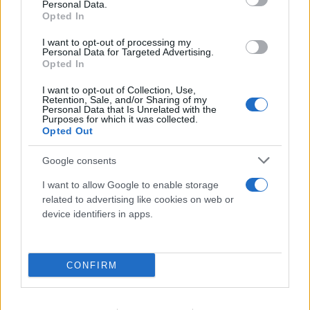
Personal Data.
Opted In
Μυστράς: Από παθολογικά αίτια ο θάνατος
I want to opt-out of processing my
Personal Data for Targeted Advertising.
του ηλικιωμένου που βρέθηκε σε
Opted In
καταψύκτη
I want to opt-out of Collection, Use,
Retention, Sale, and/or Sharing of my
06.08.2026
Personal Data that Is Unrelated with the
Purposes for which it was collected.
Opted Out
Google consents
I want to allow Google to enable storage
related to advertising like cookies on web or
device identifiers in apps.
CONFIRM