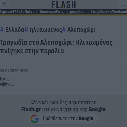
ιδήσεων
Ελλάδα
Πολιτική
Οικονομία
Επιχειρήσεις
Κόσμος
Σπορ
Showbiz
Weekend
Ελλάδα
ηλικιωμένος
Αλεποχώρι
Τραγωδία στο Αλεποχώρι: Ηλικιωμένος
πνίγηκε στην παραλία
28.07.2022 16:22
Ηλίας
Λιβάνιος
Κάνε κλικ και δες περισσότερο
Flash.gr
στην αναζήτηση της
Google