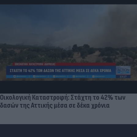
Πόρτο Γερμενό: Κατεδαφιστέο ή μη κατοικήσιμο 
στα 2 σπίτια από τη φωτιά - Η στήριξη των
πυρόπληκτων