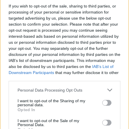
If you wish to opt-out of the sale, sharing to third parties, or
processing of your personal or sensitive information for
targeted advertising by us, please use the below opt-out
section to confirm your selection. Please note that after your
opt-out request is processed you may continue seeing
interest-based ads based on personal information utilized by
us or personal information disclosed to third parties prior to
your opt-out. You may separately opt-out of the further
disclosure of your personal information by third parties on the
IAB’s list of downstream participants. This information may
also be disclosed by us to third parties on the
IAB’s List of
Downstream Participants
that may further disclose it to other
third parties.
Please note that this website/app uses one or more Google
Personal Data Processing Opt Outs
services and may gather and store information including but
not limited to your visit or usage behaviour. You may click to
I want to opt-out of the Sharing of my
personal data.
grant or deny consent to Google and its third-party tags to
Opted In
use your data for below specified purposes in below Google
Την υπόθεση ανέλαβε το τοπικό Αστυνομικό
consent section.
I want to opt-out of the Sale of my
Τμήμα
Personal Data.