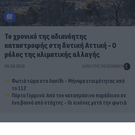
Το χρονικό της αδιανόητης
καταστροφής στη δυτική Αττική - Ο
ρόλος της κλιματικής αλλαγής
06.08.2026
ΔΗΜΉΤΡΗΣ ΠΑΠΑΪΩΆΝΝΟΥ
Φωτιά τώρα στο Λασίθι - Μήνυμα ετοιμότητας από
το 112
Πόρτο Γερμενό: Από τον καταπράσινο παράδεισο σε
ένα βουνό από στάχτες - Οι εικόνες μετά την φωτιά