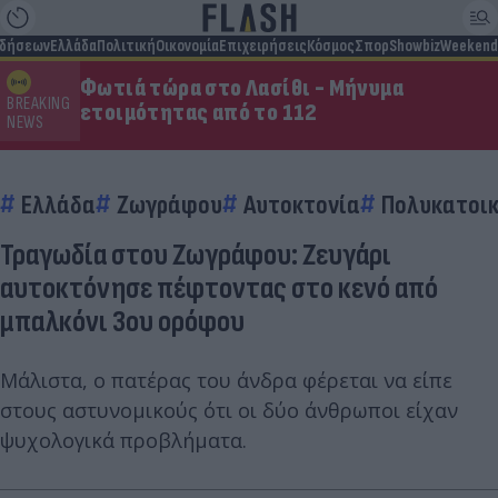
ιδήσεων
Ελλάδα
Πολιτική
Οικονομία
Επιχειρήσεις
Κόσμος
Σπορ
Showbiz
Weekend
Φωτιά τώρα στο Λασίθι - Μήνυμα
BREAKING
ετοιμότητας από το 112
NEWS
Ελλάδα
Ζωγράφου
Αυτοκτονία
Πολυκατοικ
Τραγωδία στου Ζωγράφου: Ζευγάρι
αυτοκτόνησε πέφτοντας στο κενό από
μπαλκόνι 3ου ορόφου
Μάλιστα, ο πατέρας του άνδρα φέρεται να είπε
στους αστυνομικούς ότι οι δύο άνθρωποι είχαν
ψυχολογικά προβλήματα.