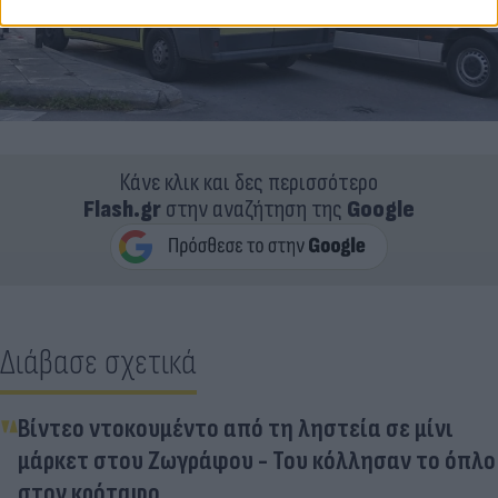
Κάνε κλικ και δες περισσότερο
Flash.gr
στην αναζήτηση της
Google
Διάβασε σχετικά
Βίντεο ντοκουμέντο από τη ληστεία σε μίνι
μάρκετ στου Ζωγράφου - Του κόλλησαν το όπλο
στον κρόταφο