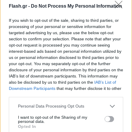
Flash.gr -
Do Not Process My Personal Information
If you wish to opt-out of the sale, sharing to third parties, or
processing of your personal or sensitive information for
targeted advertising by us, please use the below opt-out
section to confirm your selection. Please note that after your
opt-out request is processed you may continue seeing
interest-based ads based on personal information utilized by
us or personal information disclosed to third parties prior to
your opt-out. You may separately opt-out of the further
disclosure of your personal information by third parties on the
IAB’s list of downstream participants. This information may
also be disclosed by us to third parties on the
IAB’s List of
Downstream Participants
that may further disclose it to other
third parties.
Please note that this website/app uses one or more Google
Personal Data Processing Opt Outs
services and may gather and store information including but
not limited to your visit or usage behaviour. You may click to
I want to opt-out of the Sharing of my
personal data.
grant or deny consent to Google and its third-party tags to
Opted In
use your data for below specified purposes in below Google