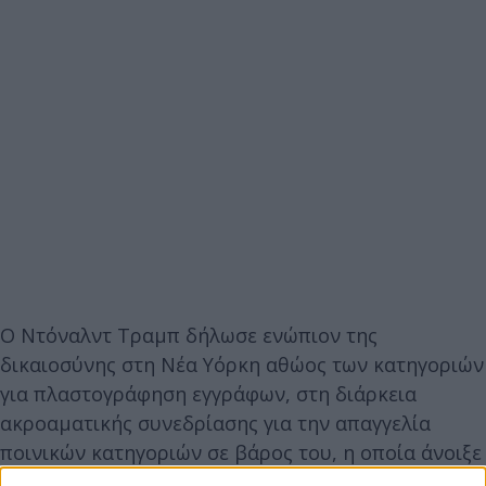
Ο Ντόναλντ Τραμπ δήλωσε ενώπιον της
δικαιοσύνης στη Νέα Υόρκη αθώος των κατηγοριών
για πλαστογράφηση εγγράφων, στη διάρκεια
ακροαματικής συνεδρίασης για την απαγγελία
ποινικών κατηγοριών σε βάρος του, η οποία άνοιξε
την πόρτα για να δικασθεί το 2024.