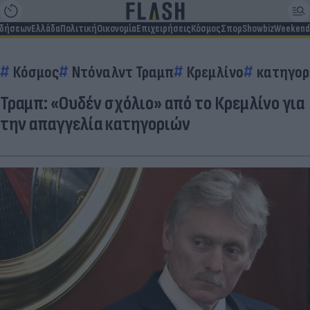
ιδήσεων
Ελλάδα
Πολιτική
Οικονομία
Επιχειρήσεις
Κόσμος
Σπορ
Showbiz
Weekend
Κόσμος
Ντόναλντ Τραμπ
Κρεμλίνο
κατηγορ
Τραμπ: «Ουδέν σχόλιο» από το Κρεμλίνο για
την απαγγελία κατηγοριών