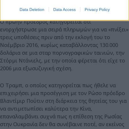
Data Deletion
Data Access
Privacy Policy
Ο πρώην πρόεδρος κατηγορείται ότι
ενορχήστρωσε μια σειρά πληρωμών για να «πνίξει»
τρεις υποθέσεις πριν από την εκλογή του το
Νοέμβριο 2016, κυρίως καταβάλλοντας 130.000
δολάρια σε μια σταρ πορνογραφικών ταινιών, την
Στόρμι Ντάνιελς, με την οποία φέρεται ότι είχε το
2006 μια εξωσυζυγική σχέση.
Ο Τραμπ, ο οποίος κατηγορείται πως ήθελε να
επιχειρήσει μια προσέγγιση με τον Ρώσο πρόεδρο
Βλαντίμιρ Πούτιν στη διάρκεια της θητείας του για
να αντιμετωπίσει καλύτερα την Κίνα,
επαναλαμβάνει συχνά πως η επίθεση της Ρωσίας
στην Ουκρανία δεν θα συνέβαινε ποτέ, αν εκείνος