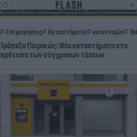
ιδήσεων
Ελλάδα
Πολιτική
Οικονομία
Επιχειρήσεις
Κόσμος
Σπορ
Showbiz
Weekend
Επιχειρήσεις
Καταστήματα
καινοτομία
Τρ
Τράπεζα Πειραιώς: Νέα καταστήματα στα
πρότυπα των σύγχρονων τάσεων