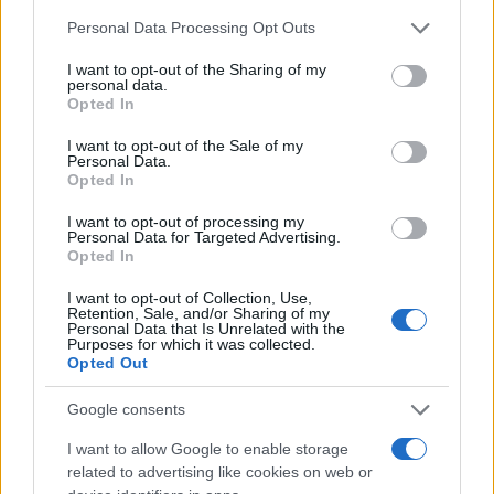
Please note that this website/app uses one or more Google
Personal Data Processing Opt Outs
services and may gather and store information including but
not limited to your visit or usage behaviour. You may click to
I want to opt-out of the Sharing of my
personal data.
grant or deny consent to Google and its third-party tags to
Opted In
use your data for below specified purposes in below Google
consent section.
I want to opt-out of the Sale of my
Personal Data.
Opted In
I want to opt-out of processing my
Personal Data for Targeted Advertising.
Opted In
I want to opt-out of Collection, Use,
Retention, Sale, and/or Sharing of my
Personal Data that Is Unrelated with the
Purposes for which it was collected.
Opted Out
Google consents
I want to allow Google to enable storage
related to advertising like cookies on web or