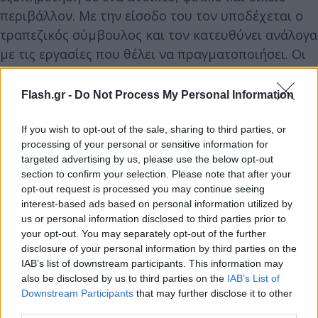
περιβάλλον. Με την είσοδο του τον υποδέχεται ο
τραπεζικός σύμβουλος και τον κατευθύνει ανάλογα
με τις εργασίες που θέλει να πραγματοποιήσει. Οι
συναλλαγές γίνονται ηλεκτρονικά μέσω
μηχανημάτων που αξιοποιούν το ολοκληρωμένο
Flash.gr -
Do Not Process My Personal Information
δίκτυο ψηφιακών καναλιών, με τη βοήθεια του
προσωπικού της Τράπεζας όπου είναι απαραίτητο.
If you wish to opt-out of the sale, sharing to third parties, or
processing of your personal or sensitive information for
Για τη διαχείριση των ιδιαίτερων αναγκών των
targeted advertising by us, please use the below opt-out
πελατών, υπάρχουν κλειστοί χώροι, οι οποίοι
section to confirm your selection. Please note that after your
διασφαλίζουν την ιδιωτικότητα των συζητήσεων.
opt-out request is processed you may continue seeing
interest-based ads based on personal information utilized by
us or personal information disclosed to third parties prior to
your opt-out. You may separately opt-out of the further
disclosure of your personal information by third parties on the
IAB’s list of downstream participants. This information may
also be disclosed by us to third parties on the
IAB’s List of
Downstream Participants
that may further disclose it to other
third parties.