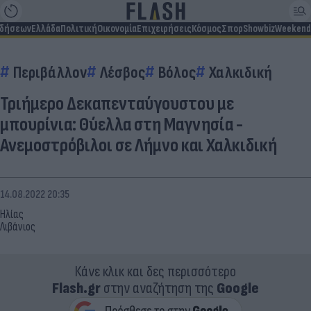
ιδήσεων
Ελλάδα
Πολιτική
Οικονομία
Επιχειρήσεις
Κόσμος
Σπορ
Showbiz
Weekend
Περιβάλλον
Λέσβος
Βόλος
Χαλκιδική
Τριήμερο Δεκαπενταύγουστου με
μπουρίνια: Θύελλα στη Μαγνησία -
Ανεμοστρόβιλοι σε Λήμνο και Χαλκιδική
14.08.2022 20:35
Ηλίας
Λιβάνιος
Κάνε κλικ και δες περισσότερο
Flash.gr
στην αναζήτηση της
Google