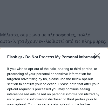
Μάλιστα, σύμφωνα με πληροφορίες, πολλά
αυτοκίνητα έχουν εγκλωβιστεί από τις πλημμύρες.
Ανεμοστρόβιλος «χτύπησε» τη Λήμνο
Flash.gr -
Do Not Process My Personal Information
Εντυπωσιακές εικόνες έρχονται σήμερα, Κυριακή
If you wish to opt-out of the sale, sharing to third parties, or
processing of your personal or sensitive information for
14 Αυγούστου, από τη Λήμνο, καθώς οι καιρκές
targeted advertising by us, please use the below opt-out
συνθήκες δημιούργησαν τις προϋποθέσεις για την
section to confirm your selection. Please note that after your
εμφάνιση ανεμοστρόβιλου.
opt-out request is processed you may continue seeing
interest-based ads based on personal information utilized by
us or personal information disclosed to third parties prior to
Εκείνη την ώρα, μάλιστα, μόλις είχαν αποβιβαστεί
your opt-out. You may separately opt-out of the further