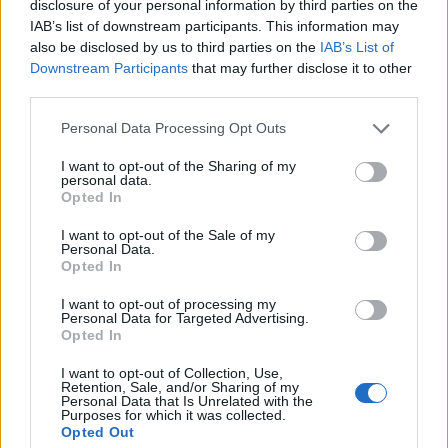
από το αεροπλάνο της πτήσης τσάρτερ,
disclosure of your personal information by third parties on the
IAB’s list of downstream participants. This information may
Σκανδιναβοί επισκέπτες, οι οποίοι στάθηκαν για να
also be disclosed by us to third parties on the
IAB’s List of
απαθανατίσουν με τα κινητά τους τηλέφωνα το
Downstream Participants
that may further disclose it to other
φυσικό φαινόμενο.
third parties.
Please note that this website/app uses one or more Google
Personal Data Processing Opt Outs
Η διάρκεια του στροβιλισμού διήρκεσε πέντε λεπτά
services and may gather and store information including but
not limited to your visit or usage behaviour. You may click to
I want to opt-out of the Sharing of my
και ευτυχώς δεν προκάλεσε ζημιές.
personal data.
grant or deny consent to Google and its third-party tags to
Opted In
use your data for below specified purposes in below Google
https://youtu.be/eGhUKwkW7tQ
consent section.
I want to opt-out of the Sale of my
Personal Data.
Opted In
Τρομακτικός υδροστρόβιλος στη Χαλκιδική
I want to opt-out of processing my
Personal Data for Targeted Advertising.
Opted In
Ένας εντυπωσιακός και συγχρόνως τρομακτικός
υδροστρόβιλος σχηματίστηκε σε κοντινή
I want to opt-out of Collection, Use,
Retention, Sale, and/or Sharing of my
απόσταση από την ακτή στο πρώτο «πόδι» της
Personal Data that Is Unrelated with the
Purposes for which it was collected.
Χαλκιδικής το πρωί της Κυριακής.
Opted Out