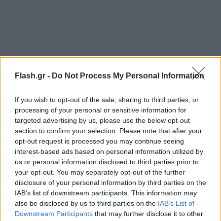
Η
Βελγίδα
υπουργός Εσωτερικών Ανελίς Φερλίντεν
δήλωσε ότι πάνω του βρέθηκε το όπλο που
Flash.gr -
Do Not Process My Personal Information
χρησιμοποίησε.
If you wish to opt-out of the sale, sharing to third parties, or
processing of your personal or sensitive information for
Το μήνυμα του δράστη
targeted advertising by us, please use the below opt-out
section to confirm your selection. Please note that after your
Υπενθυμίζεται πως σε βιντεοσκοπημένο μήνυμά
opt-out request is processed you may continue seeing
του ο δράστης δήλωνε μέλος του
ISIS.
interest-based ads based on personal information utilized by
us or personal information disclosed to third parties prior to
your opt-out. You may separately opt-out of the further
«Με λένε Αμπντεσαλέμ Αλ Γκιλανί και είμαι
disclosure of your personal information by third parties on the
IAB’s list of downstream participants. This information may
μαχητής του Αλλάχ. Ανήκω στο Ισλαμικό Κράτος.
also be disclosed by us to third parties on the
IAB’s List of
Αγαπάμε αυτούς που μας αγαπούν και μισούμε
Downstream Participants
that may further disclose it to other