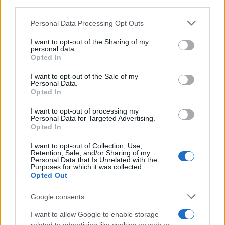
αυτούς που μας μισούν. Ζούμε για τη θρησκεία μας
third parties.
και πεθαίνουμε για τη θρησκεία μας. Ο αδερφός
Please note that this website/app uses one or more Google
Personal Data Processing Opt Outs
σας πήρε εκδίκηση στο όνομα των Μουσουλμάνων.
services and may gather and store information including but
Σκότωσα μέχρι στιγμής τρεις Σουηδούς. Ναι, τρεις
not limited to your visit or usage behaviour. You may click to
I want to opt-out of the Sharing of my
personal data.
grant or deny consent to Google and its third-party tags to
Σουηδούς. Σε αυτούς που έκανα κάτι κακό,
Opted In
use your data for below specified purposes in below Google
παρακαλώ συγχωρείστε με. Και τους συγχωρώ
consent section.
I want to opt-out of the Sale of my
όλους», ακούγεται να λέει στο βίντεο.
Personal Data.
Opted In
I want to opt-out of processing my
Personal Data for Targeted Advertising.
Opted In
I want to opt-out of Collection, Use,
Retention, Sale, and/or Sharing of my
Personal Data that Is Unrelated with the
Purposes for which it was collected.
Opted Out
Google consents
I want to allow Google to enable storage