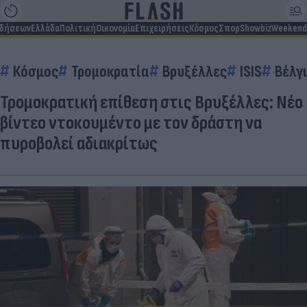
ιδήσεων
Ελλάδα
Πολιτική
Οικονομία
Επιχειρήσεις
Κόσμος
Σπορ
Showbiz
Weekend
Κόσμος
Τρομοκρατία
Βρυξέλλες
ISIS
Βέλγ
Τρομοκρατική επίθεση στις Βρυξέλλες: Νέο
βίντεο ντοκουμέντο με τον δράστη να
πυροβολεί αδιακρίτως