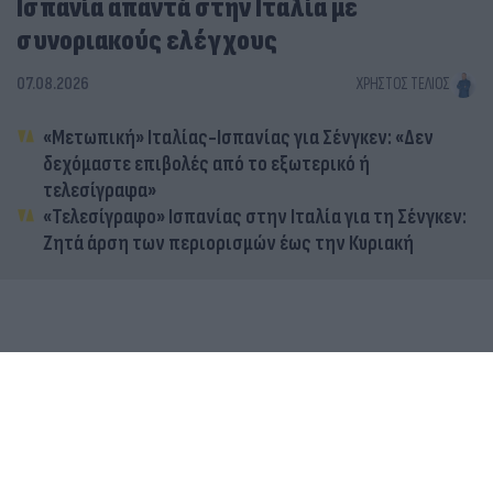
Ισπανία απαντά στην Ιταλία με
συνοριακούς ελέγχους
07.08.2026
ΧΡΉΣΤΟΣ ΤΈΛΙΟΣ
«Μετωπική» Ιταλίας-Ισπανίας για Σένγκεν: «Δεν
δεχόμαστε επιβολές από το εξωτερικό ή
τελεσίγραφα»
«Τελεσίγραφο» Ισπανίας στην Ιταλία για τη Σένγκεν:
Ζητά άρση των περιορισμών έως την Κυριακή