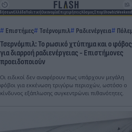
ιδήσεων
Ελλάδα
Πολιτική
Οικονομία
Επιχειρήσεις
Κόσμος
Σπορ
Showbiz
Weekend
Επιστήμες
Τσέρνομπιλ
Ραδιενέργεια
Πόλεμ
Τσερνόμπιλ: Το ρωσικό χτύπημα και ο φόβος
για διαρροή ραδιενέργειας - Επιστήμονες
προειδοποιούν
Οι ειδικοί δεν αναφέρουν πως υπάρχουν μεγάλη
φόβοι για εκκένωση τριγύρω περιοχών, ωστόσο ο
κίνδυνος εξάπλωσης συγκεντρώνει πιθανότητες.