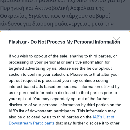
Πυρηνική και Ακτινοβολική Ασφάλεια της
Ουκρανίας δηλώνει πως υπάρχουν σοβαροί
κίνδυνοι για διαρροή ραδιενέργειας μετά την
επίθεση.
Flash.gr -
Do Not Process My Personal Information
Το χτύπημα κάνει αδύνατη την
αποσυναρμολόγηση, καθώς μέσα στο παλιό
If you wish to opt-out of the sale, sharing to third parties, or
processing of your personal or sensitive information for
κέλυφος υπάρχουν 18 ασταθείς δοκοί που
targeted advertising by us, please use the below opt-out
καθιστούν επικίνδυνη την όποια παρέμβαση.
section to confirm your selection. Please note that after your
Μάλιστα, τρεις από αυτούς θα μπορούσαν να
opt-out request is processed you may continue seeing
καταρρεύσουν ανά πάσα στιγμή.
interest-based ads based on personal information utilized by
us or personal information disclosed to third parties prior to
your opt-out. You may separately opt-out of the further
disclosure of your personal information by third parties on the
IAB’s list of downstream participants. This information may
also be disclosed by us to third parties on the
IAB’s List of
Downstream Participants
that may further disclose it to other
third parties.