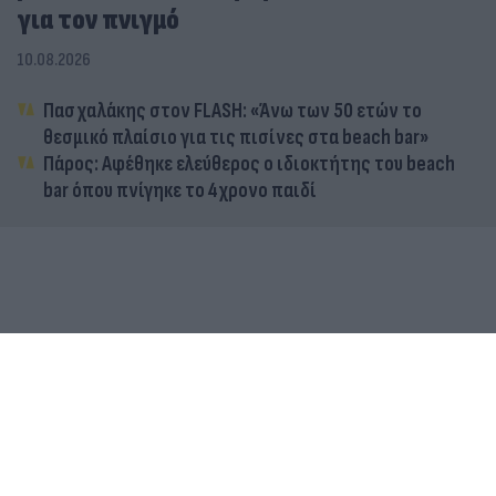
για τον πνιγμό
10.08.2026
Πασχαλάκης στον FLASH: «Άνω των 50 ετών το
θεσμικό πλαίσιο για τις πισίνες στα beach bar»
Πάρος: Αφέθηκε ελεύθερος ο ιδιοκτήτης του beach
bar όπου πνίγηκε το 4χρονο παιδί