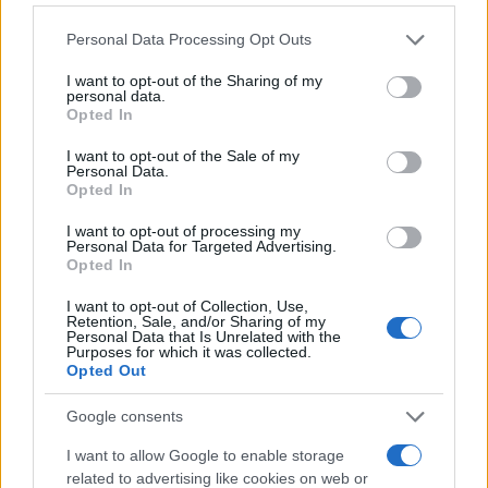
Please note that this website/app uses one or more Google
Personal Data Processing Opt Outs
services and may gather and store information including but
not limited to your visit or usage behaviour. You may click to
I want to opt-out of the Sharing of my
personal data.
grant or deny consent to Google and its third-party tags to
Opted In
use your data for below specified purposes in below Google
consent section.
I want to opt-out of the Sale of my
Personal Data.
Opted In
I want to opt-out of processing my
Personal Data for Targeted Advertising.
Opted In
I want to opt-out of Collection, Use,
Retention, Sale, and/or Sharing of my
Personal Data that Is Unrelated with the
Purposes for which it was collected.
Opted Out
Google consents
I want to allow Google to enable storage
related to advertising like cookies on web or