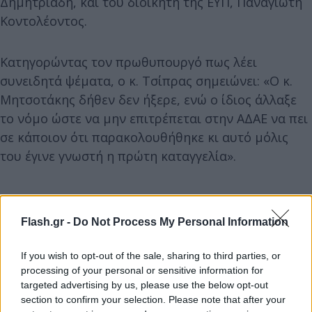
Δημητριάδη, και του διοικητή της ΕΥΠ, Παναγιώτη
Κοντολέοντος.
Κατηγορώντας τον πρωθυπουργό πως λέει
συνειδητά ψέματα, ο κ. Τσίπρας σημειώνει: «Ο κ.
Μητσοτάκης δήθεν δεν ήξερε, ενώ ο ίδιος άλλαξε
το νόμο ώστε να μην επιτρέπεται στην ΑΔΑΕ να πει
σε κάποιον ότι παρακολουθήθηκε κι αυτό μόλις
του έγινε γνωστή η πρώτη καταγγελία».
Flash.gr -
Do Not Process My Personal Information
«Δεν ήξερε, ενώ είχε αναλάβει από την πρώτη
ημέρα ο ίδιος την ευθύνη της ΕΥΠ. Δεν ήξερε και τι
If you wish to opt-out of the sale, sharing to third parties, or
processing of your personal or sensitive information for
νομοθετούσε; Ποιος μπορεί να τον πιστέψει;»,
targeted advertising by us, please use the below opt-out
αναρωτιέται.
section to confirm your selection. Please note that after your