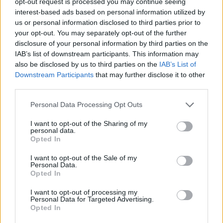
opt-out request is processed you may continue seeing
interest-based ads based on personal information utilized by
«Καμιά υποκριτική συγγνώμη δεν μπορεί να σβήσει
us or personal information disclosed to third parties prior to
το τραύμα που έχει επιφέρει στη δημοκρατική
your opt-out. You may separately opt-out of the further
λειτουργία του πολιτεύματος», δηλώνει ο
disclosure of your personal information by third parties on the
IAB’s list of downstream participants. This information may
πρόεδρος του ΣΥΡΙΖΑ και προσθέτει: «Σε ό,τι μας
also be disclosed by us to third parties on the
IAB’s List of
αφορά, θα κάνουμε ό,τι περνά από το χέρι μας,
Downstream Participants
that may further disclose it to other
σήμερα ως αντιπολίτευση, αλλά κι αύριο ως
third parties.
προοδευτική κυβέρνηση, για να αποδοθούν οι
Please note that this website/app uses one or more Google
Personal Data Processing Opt Outs
ευθύνες και να υπάρξει δημοκρατική αναμόρφωση
services and may gather and store information including but
του καθεστώτος της ΕΥΠ».
not limited to your visit or usage behaviour. You may click to
I want to opt-out of the Sharing of my
personal data.
grant or deny consent to Google and its third-party tags to
Opted In
use your data for below specified purposes in below Google
«Με μια πλειοψηφία δημοκρατικής λογικής και
consent section.
I want to opt-out of the Sale of my
Personal Data.
θεσμικής ευαισθησίας, που έχει ανάγκη ο τόπος.
Opted In
Γιατί το κράτος δικαίου στην Ελληνική Δημοκρατία,
I want to opt-out of processing my
είναι κατάκτηση αδιαπραγμάτευτη», καταλήγει ο
Personal Data for Targeted Advertising.
Αλέξης Τσίπρας.
Opted In