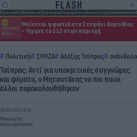
ιδήσεων
Ελλάδα
Πολιτική
Οικονομία
Επιχειρήσεις
Κόσμος
Σπορ
Showbiz
Weekend
Μαίνεται η φωτιά στο Στεφάνι Κορινθίας
BREAKING
- Ήχησε το 112 στην περιοχή
NEWS
Πολιτική
ΣΥΡΙΖΑ
Αλέξης Τσίπρας
σκάνδαλο 
Τσίπρας: Αντί για υποκριτικές συγγνώμες
και ψέματα, ο Μητσοτάκης να πει ποιοι
άλλοι παρακολουθήθηκαν
06.08.2022 18:34
Παναγιώτης
Αλεξανδρόπουλος