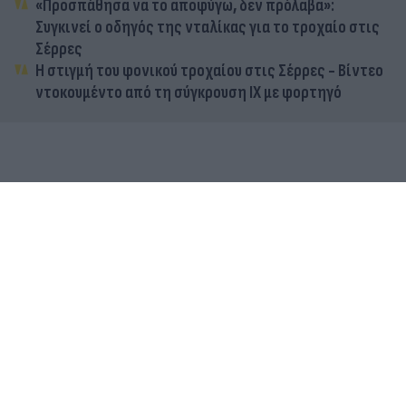
«Προσπάθησα να το αποφύγω, δεν πρόλαβα»:
Συγκινεί ο οδηγός της νταλίκας για το τροχαίο στις
Σέρρες
Η στιγμή του φονικού τροχαίου στις Σέρρες - Βίντεο
ντοκουμέντο από τη σύγκρουση ΙΧ με φορτηγό