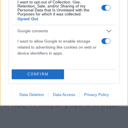
I want to opt-out of Collection, Use,
Retention, Sale, and/or Sharing of my
Η πλήρης δήλωση Τσίπρα:
Personal Data that Is Unrelated with the
Purposes for which it was collected.
Opted Out
«Η κακοποίηση του κράτους δικαίου από το
Google consents
καθεστώς Μητσοτάκη, με τις παρακολουθήσεις
δημοσιογράφων και πολιτικών, προσβάλλει
I want to allow Google to enable storage
βάναυσα τη δημοκρατία μας.
related to advertising like cookies on web or
device identifiers in apps.
Κάτι που δεν μπορεί να γίνει ανεκτό.
CONFIRM
Δεν πρόκειται για μέγα και ασυγχώρητο λάθος.
Πρόκειται για μέγα σκάνδαλο και ασυγχώρητη
Data Deletion
Data Access
Privacy Policy
καθεστωτική αλαζονεία, από έναν πρωθυπουργό
που νόμιζε ότι κανείς δεν μπορεί να τον ελέγξει.