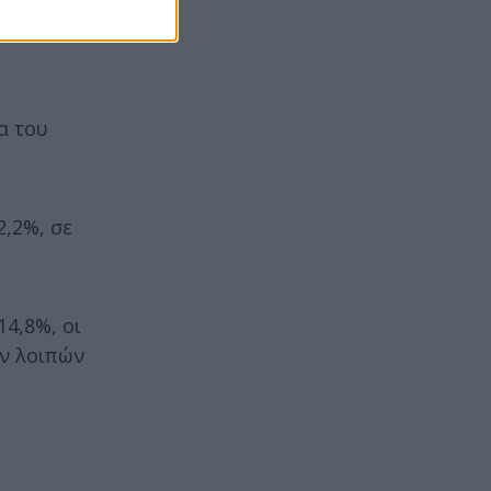
α του
2,2%, σε
14,8%, οι
ων λοιπών