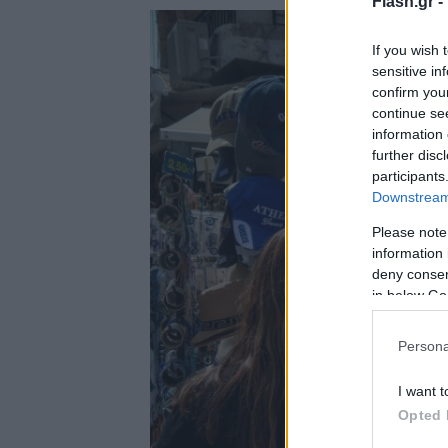
Flash.gr -
If you wish 
sensitive in
confirm you
continue se
information 
further disc
participants
Downstream 
Please note
information 
deny consent
in below Go
Persona
I want t
Opted 