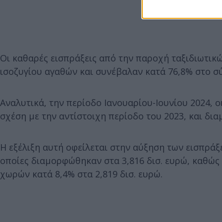
Οι καθαρές εισπράξεις από την παροχή ταξιδιωτικ
ισοζυγίου αγαθών και συνέβαλαν κατά 76,8% στο 
Αναλυτικά, την περίοδο Ιανουαρίου-Ιουνίου 2024, ο
σχέση με την αντίστοιχη περίοδο του 2023, και δι
Η εξέλιξη αυτή οφείλεται στην αύξηση των εισπράξ
οποίες διαμορφώθηκαν στα 3,816 δισ. ευρώ, καθώς
χωρών κατά 8,4% στα 2,819 δισ. ευρώ.