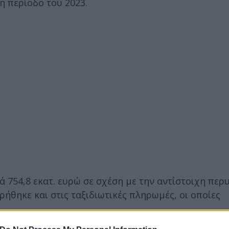
η περίοδο του 2023.
ά 754,8 εκατ. ευρώ σε σχέση με την αντίστοιχη περ
ρήθηκε και στις ταξιδιωτικές πληρωμές, οι οποίες