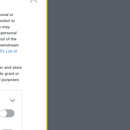
sonal or
ection to
ou may
 personal
out of the
 downstream
B’s List of
er and store
to grant or
ed purposes