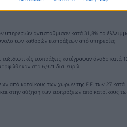
ών υπηρεσιών αντιστάθμισαν κατά 31,8% το έλλειμμ
σύνολο των καθαρών εισπράξεων από υπηρεσίες.
ι ταξιδιωτικές εισπράξεις κατέγραψαν άνοδο κατά 1
αμορφώθηκαν στα 6,921 δισ. ευρώ.
εων από κατοίκους των χωρών της Ε.Ε. των 27 κατά 
 και στην αύξηση των εισπράξεων από κατοίκους τ