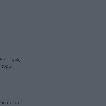
δισ. ευρώ,
υ ευρώ
ιδικότερα,