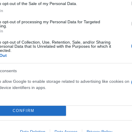
o opt-out of the Sale of my Personal Data.
In
to opt-out of processing my Personal Data for Targeted
ing.
In
o opt-out of Collection, Use, Retention, Sale, and/or Sharing
ersonal Data that Is Unrelated with the Purposes for which it
lected.
ών εισπράξεων οφείλεται στην αύξηση της εισερχόμ
Out
πάνη ανά ταξίδι μειώθηκε κατά 3,1%.
consents
o allow Google to enable storage related to advertising like cookies on
evice identifiers in apps.
CONFIRM
Data Deletion
Data Access
Privacy Policy