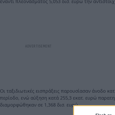
έναντι πλεονάσματος 5,053 δισ. ευρώ την αντίστοιχ
Οι ταξιδιωτικές εισπράξεις παρουσίασαν άνοδο κατ
περίοδο, ενώ αύξηση κατά 255,3 εκατ. ευρώ παρατη
διαμορφώθηκαν σε 1,368 δισ. ευρώ.