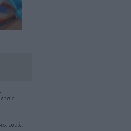
,
μερα η
ισ. ευρώ,