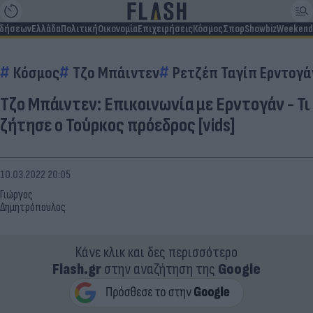
ιδήσεων
Ελλάδα
Πολιτική
Οικονομία
Επιχειρήσεις
Κόσμος
Σπορ
Showbiz
Weekend
Κόσμος
Τζο Μπάιντεν
Ρετζέπ Ταγίπ Ερντογά
Τζο Μπάιντεν: Επικοινωνία με Ερντογάν - Τι
ζήτησε ο Τούρκος πρόεδρος [vids]
10.03.2022 20:05
Γιώργος
Δημητρόπουλος
Κάνε κλικ και δες περισσότερο
Flash.gr
στην αναζήτηση της
Google