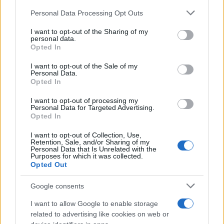
Please note that this website/app uses one or more Google
Personal Data Processing Opt Outs
services and may gather and store information including but
not limited to your visit or usage behaviour. You may click to
I want to opt-out of the Sharing of my
personal data.
grant or deny consent to Google and its third-party tags to
Opted In
use your data for below specified purposes in below Google
consent section.
I want to opt-out of the Sale of my
Personal Data.
Opted In
I want to opt-out of processing my
Personal Data for Targeted Advertising.
Opted In
I want to opt-out of Collection, Use,
Retention, Sale, and/or Sharing of my
Personal Data that Is Unrelated with the
Purposes for which it was collected.
Opted Out
Google consents
I want to allow Google to enable storage
related to advertising like cookies on web or