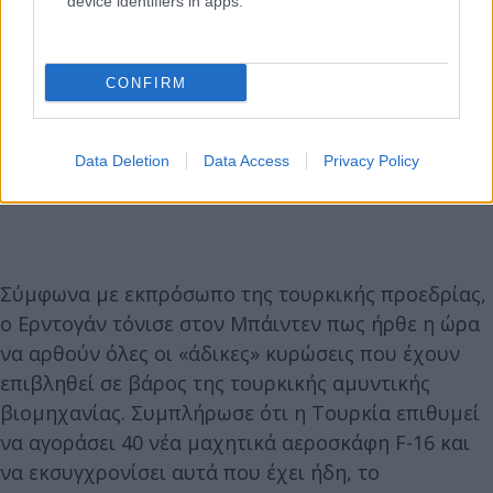
device identifiers in apps.
CONFIRM
Data Deletion
Data Access
Privacy Policy
Σύμφωνα με εκπρόσωπο της τουρκικής προεδρίας,
ο Ερντογάν τόνισε στον Μπάιντεν πως ήρθε η ώρα
να αρθούν όλες οι «άδικες» κυρώσεις που έχουν
επιβληθεί σε βάρος της τουρκικής αμυντικής
βιομηχανίας. Συμπλήρωσε ότι η Τουρκία επιθυμεί
να αγοράσει 40 νέα μαχητικά αεροσκάφη F-16 και
να εκσυγχρονίσει αυτά που έχει ήδη, το