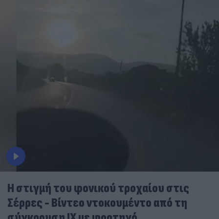
Η στιγμή του φονικού τροχαίου στις
Σέρρες - Βίντεο ντοκουμέντο από τη
σύγκρουση ΙΧ με φορτηγό