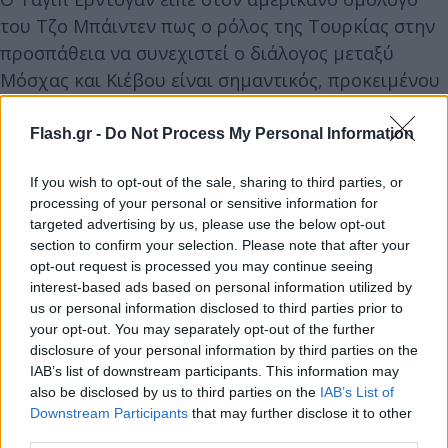
του Τζο Μπάιντεν πως ο ρόλος της Τουρκίας στην
προσπάθεια να συνεχιστεί ο διάλογος μεταξύ
Μόσχας και Κιέβου είναι σημαντικός, προκειμένου
να αποτραπεί η κλιμάκωση της κρίσης.
Υπογράμμισε πως η τριμερής συνάντηση Λαβρόφ-
Flash.gr -
Do Not Process My Personal Information
Κουλέμπα-Τσαβούσογλου στην Αττάλεια, λίγες
If you wish to opt-out of the sale, sharing to third parties, or
ώρες νωρίτερα, ήταν μία διπλωματική επιτυχία.
processing of your personal or sensitive information for
targeted advertising by us, please use the below opt-out
section to confirm your selection. Please note that after your
opt-out request is processed you may continue seeing
interest-based ads based on personal information utilized by
us or personal information disclosed to third parties prior to
your opt-out. You may separately opt-out of the further
disclosure of your personal information by third parties on the
IAB’s list of downstream participants. This information may
also be disclosed by us to third parties on the
IAB’s List of
Downstream Participants
that may further disclose it to other
third parties.