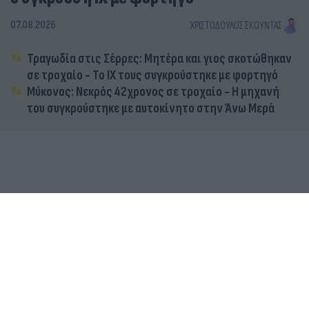
07.08.2026
ΧΡΙΣΤΌΔΟΥΛΟΣ ΣΚΟΎΝΤΑΣ
Τραγωδία στις Σέρρες: Μητέρα και γιος σκοτώθηκαν
σε τροχαίο - Το ΙΧ τους συγκρούστηκε με φορτηγό
Μύκονος: Νεκρός 42χρονος σε τροχαίο - Η μηχανή
του συγκρούστηκε με αυτοκίνητο στην Άνω Μερά