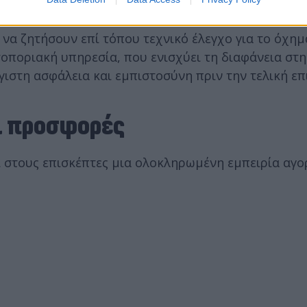
 Καινοτομία στην πράξη
 να ζητήσουν επί τόπου τεχνικό έλεγχο για το όχημ
οποριακή υπηρεσία, που ενισχύει τη διαφάνεια στη
ιστη ασφάλεια και εμπιστοσύνη πριν την τελική επ
ι προσφορές
στους επισκέπτες μια ολοκληρωμένη εμπειρία αγορ