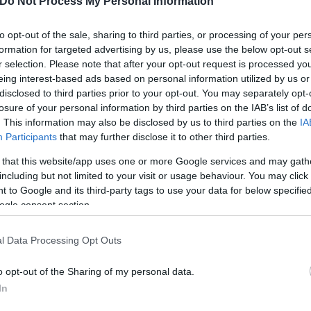
Do Not Process My Personal Information
to opt-out of the sale, sharing to third parties, or processing of your per
formation for targeted advertising by us, please use the below opt-out s
r selection. Please note that after your opt-out request is processed y
eing interest-based ads based on personal information utilized by us or
disclosed to third parties prior to your opt-out. You may separately opt-
δότησης και ασφάλισης,
losure of your personal information by third parties on the IAB’s list of
. This information may also be disclosed by us to third parties on the
IA
Participants
that may further disclose it to other third parties.
ρές που θα ισχύουν μόνο για τους επισκέπτες
 that this website/app uses one or more Google services and may gath
including but not limited to your visit or usage behaviour. You may click 
 to Google and its third-party tags to use your data for below specifi
οδιαγραφές
ogle consent section.
στο κοινό τη δυνατότητα να αποκτήσει το αυτοκίνη
l Data Processing Opt Outs
εγγύηση. Πρόκειται για μια έκθεση που σηματοδοτεί
o opt-out of the Sharing of my personal data.
σαφώς καθορισμένα ποιοτικά κριτήρια.
In