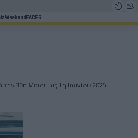
iz
Weekend
FACES
την 30η Μαΐου ως 1η Ιουνίου 2025.