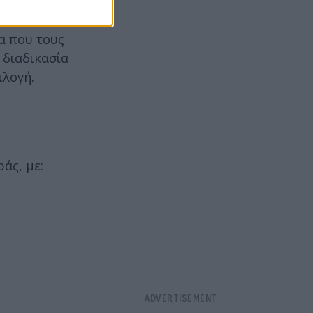
α που τους
 διαδικασία
ιλογή.
άς, με: