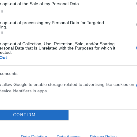
o opt-out of the Sale of my Personal Data.
In
to opt-out of processing my Personal Data for Targeted
αι τεχνικών ελέγχων
ing.
In
o opt-out of Collection, Use, Retention, Sale, and/or Sharing
ersonal Data that Is Unrelated with the Purposes for which it
lected.
Out
consents
o allow Google to enable storage related to advertising like cookies on
evice identifiers in apps.
CONFIRM
Data Deletion
Data Access
Privacy Policy