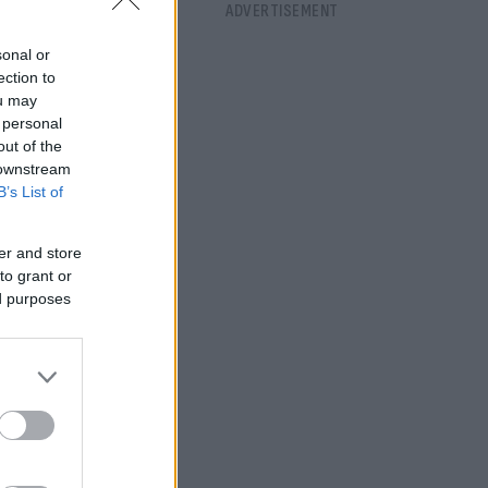
sonal or
ection to
ou may
 personal
out of the
 downstream
B’s List of
 της
er and store
to grant or
ed purposes
το που
 τη μετάβαση