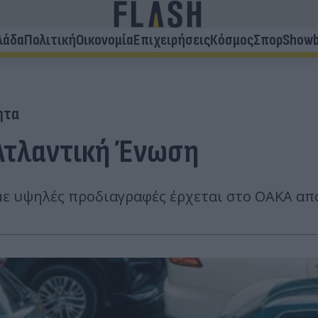
λάδα
Πολιτική
Οικονομία
Επιχειρήσεις
Κόσμος
Σπορ
Showb
ητα
 Ατλαντική Ένωση
 υψηλές προδιαγραφές έρχεται στο ΟΑΚΑ από 