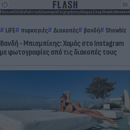
ιδήσεων
Ελλάδα
Πολιτική
Οικονομία
Επιχειρήσεις
Κόσμος
Σπορ
Showbiz
Weekend
LIFE
πυρκαγιές
Διακοπές
βανδή
Showbiz
Βανδή - Μπισμπίκης: Χαμός στο Instagram
με φωτογραφίες από τις διακοπές τους