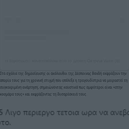
Η δημοσίευση κοινοποιήθηκε από το χρήστη Despina Vandi (@desp1navandi)
Στα σχόλια της δημοσίευσης οι ακόλουθοι της Δέσποινας Βανδή εκφράζουν την
απορία τους για τη χρονική στιγμή που επέλεξε η τραγουδίστρια να μοιραστεί τη
συγκεκριμένη ανάρτηση, σημειώνοντας καυστικά πως αμφότεροι είναι «στην
κοσμάρα τους» και εκφράζοντας τη δυσαρέσκειά τους.