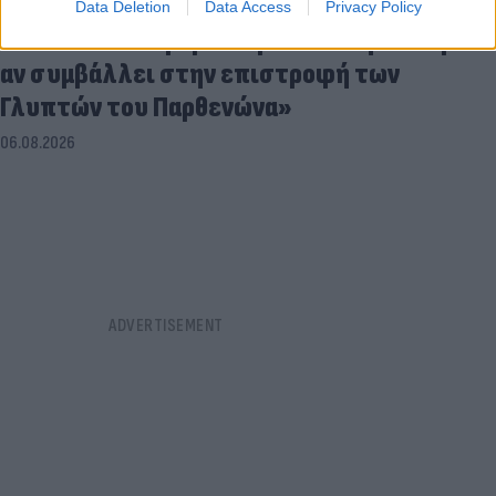
Data Deletion
Data Access
Privacy Policy
Breitbart: «Ο Τραμπ θα μείνει στην Ιστορία
αν συμβάλλει στην επιστροφή των
Γλυπτών του Παρθενώνα»
06.08.2026