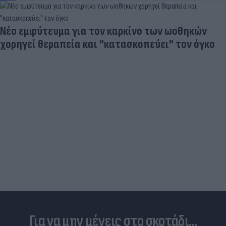
«Στην pole position για Κωνσταντέλια η
Ντόρτμουντ»
Για να μην μένεις στο σκοτάδι...