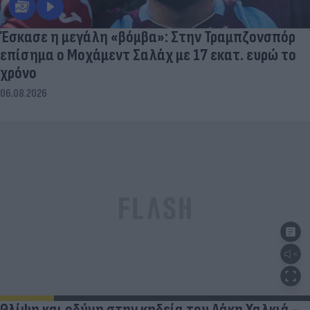
Έσκασε η μεγάλη «βόμβα»: Στην Τραμπζονσπόρ
επίσημα ο Μοχάμεντ Σαλάχ με 17 εκατ. ευρώ το
χρόνο
06.08.2026
Θλίψη και οδύνη στην κηδεία του Λάκη Χαλκιά -