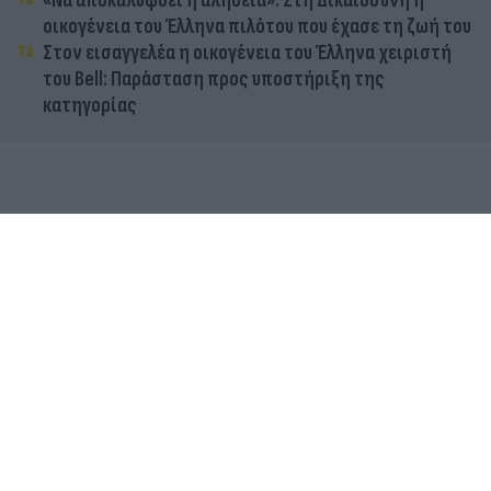
«Να αποκαλυφθεί η αλήθεια»: Στη Δικαιοσύνη η
οικογένεια του Έλληνα πιλότου που έχασε τη ζωή του
Στον εισαγγελέα η οικογένεια του Έλληνα χειριστή
του Bell: Παράσταση προς υποστήριξη της
κατηγορίας