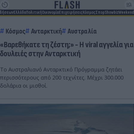
ιδήσεων
Ελλάδα
Πολιτική
Οικονομία
Επιχειρήσεις
Κόσμος
Σπορ
Showbiz
Weekend
Κόσμος
Ανταρκτική
Αυστραλία
«Βαρεθήκατε τη ζέστη;» - Η viral αγγελία για
δουλειές στην Ανταρκτική
Το Αυστραλιανό Ανταρκτικό Πρόγραμμα ζητάει
περισσότερους από 200 τεχνίτες. Μέχρι 300.000
δολάρια οι μισθοί.