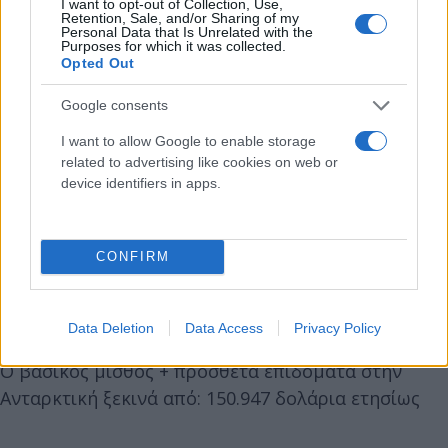
I want to opt-out of Collection, Use,
Retention, Sale, and/or Sharing of my
Personal Data that Is Unrelated with the
Purposes for which it was collected.
Opted Out
Ο βασικός μισθός + πρόσθετα επιδόματα στην
Google consents
Ανταρκτική ξεκινά από 150.947 δολάρια ετησίως.
I want to allow Google to enable storage
related to advertising like cookies on web or
Μηχανικός & ανώτερος μηχανικός
device identifiers in apps.
Ο ετήσιος βασικός μισθός στην Αυστραλία ξεκινά
από: 82.993 δολάρια ετησίως.
CONFIRM
Ανώτερος μηχανικός 89.311 δολάρια ετησίως
Data Deletion
Data Access
Privacy Policy
Ο βασικός μισθός + πρόσθετα επιδόματα στην
Ανταρκτική ξεκινά από: 150.947 δολάρια ετησίως