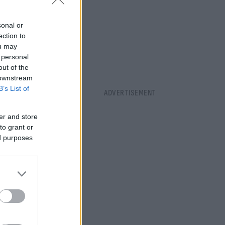
είνα που
του
sonal or
ection to
ou may
 personal
out of the
 downstream
B’s List of
er and store
to grant or
ed purposes
oll τον
οστό 10,6%,