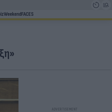
iz
Weekend
FACES
άξη»