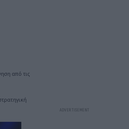
νηση από τις
στρατηγική