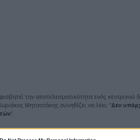
φισβητεί την αποτελεσματικότητα ενός κεντρικού 
Κυριάκος Μητσοτάκης συνηθίζει να λέει: “
Δεν υπάρ
ιτών
”.
να δεν έχουν συμπεριληφθεί τα νωπά κρούσματα βα