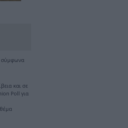
α, σύμφωνα
βεια και σε
on Poll για
 θέμα