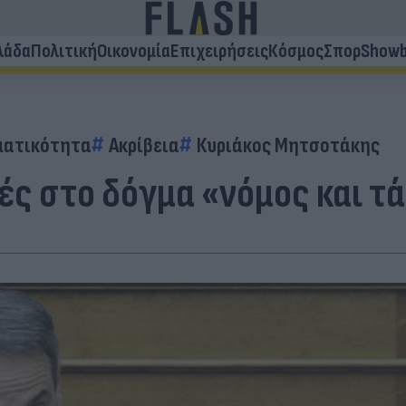
λάδα
Πολιτική
Οικονομία
Επιχειρήσεις
Κόσμος
Σπορ
Showb
ματικότητα
Ακρίβεια
Κυριάκος Μητσοτάκης
ές στο δόγμα «νόμος και τ