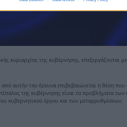
κής κυριαρχίας της κυβέρνησης, επεξεργάζονται μ
 από αυτήν την έρευνα επιβεβαιώνεται η θέση που 
ντίπαλος της κυβέρνησης είναι τα προβλήματα των
 του κυβερνητικού έργου και των μεταρρυθμίσεων.