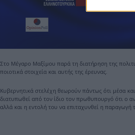
Στο Μέγαρο Μαξίμου παρά τη διατήρηση της πολιτι
ποιοτικά στοιχεία και αυτής της έρευνας.
Κυβερνητικά στελέχη θεωρούν πάντως ότι μέσα και
διατυπωθεί από τον ίδιο τον πρωθυπουργό ότι ο α
αλλά και η εντολή του να επιταχυνθεί η παραγωγή