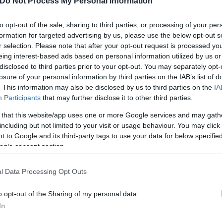
Do Not Process My Personal Information
ματηρή καταδίωξη στον Ασπρόπυργο, όπως επίσης εκ
υρή βόμβα που τοποθετήθηκε στην έδρα των ΜΑΤ σ
to opt-out of the sale, sharing to third parties, or processing of your per
formation for targeted advertising by us, please use the below opt-out s
r selection. Please note that after your opt-out request is processed y
eing interest-based ads based on personal information utilized by us or
disclosed to third parties prior to your opt-out. You may separately opt-
losure of your personal information by third parties on the IAB’s list of
. This information may also be disclosed by us to third parties on the
IA
Participants
that may further disclose it to other third parties.
 that this website/app uses one or more Google services and may gath
including but not limited to your visit or usage behaviour. You may click 
 to Google and its third-party tags to use your data for below specifi
ogle consent section.
l Data Processing Opt Outs
o opt-out of the Sharing of my personal data.
ά στην κατάταξη που έδινε η έρευνα της Opinion P
In
τα φαινόμενα βίας, συγκέντρωναν υποδιπλάσιο ποσ