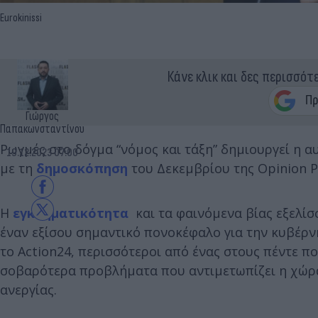
Eurokinissi
Κάνε κλικ και δες περισσότ
Γιώργος
Παπακωνσταντίνου
Ρωγμές στο δόγμα “νόμος και τάξη” δημιουργεί η 
19.12.2023 07:00
με τη
δημοσκόπηση
του Δεκεμβρίου της Opinion Po
Η
εγκληματικότητα
και τα φαινόμενα βίας εξελίσ
έναν εξίσου σημαντικό πονοκέφαλο για την κυβέρν
το Action24, περισσότεροι από ένας στους πέντε πο
σοβαρότερα προβλήματα που αντιμετωπίζει η χώρα
ανεργίας.