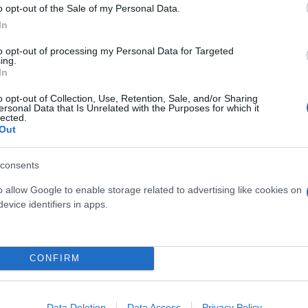
στην αξιολόγηση των πολιτών.
o opt-out of the Sale of my Personal Data.
In
to opt-out of processing my Personal Data for Targeted
ing.
In
o opt-out of Collection, Use, Retention, Sale, and/or Sharing
ersonal Data that Is Unrelated with the Purposes for which it
lected.
Out
consents
o allow Google to enable storage related to advertising like cookies on
evice identifiers in apps.
CONFIRM
Data Deletion
Data Access
Privacy Policy