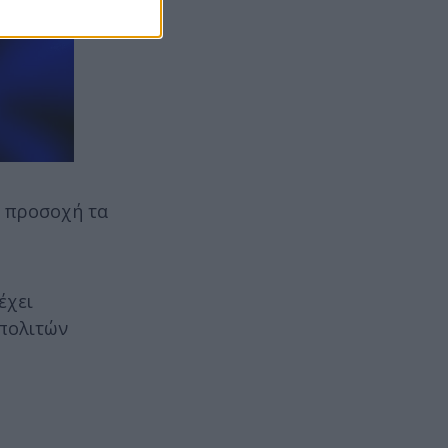
ε προσοχή τα
έχει
 πολιτών