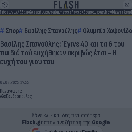
ιδήσεων
Ελλάδα
Πολιτική
Οικονομία
Επιχειρήσεις
Κόσμος
Σπορ
Showbiz
Weekend
Σπορ
Βασίλης Σπανούλης
Ολυμπία Χοψονίδ
Βασίλης Σπανούλης: Έγινε 40 και τα 6 του
παιδιά τού ευχήθηκαν ακριβώς έτσι - Η
ευχή του γιου του
07.08.2022 17:22
Παναγιώτης
Αλεξανδρόπουλος
Κάνε κλικ και δες περισσότερο
Flash.gr
στην αναζήτηση της
Google