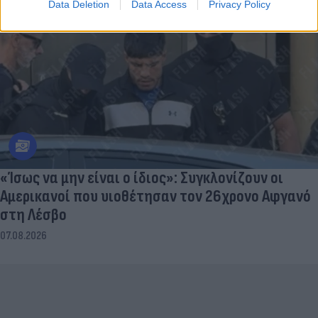
Data Deletion
Data Access
Privacy Policy
«Ίσως να μην είναι ο ίδιος»: Συγκλονίζουν οι
Αμερικανοί που υιοθέτησαν τον 26χρονο Αφγανό
στη Λέσβο
07.08.2026