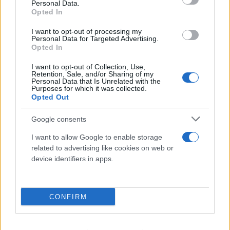
Personal Data.
Μυστράς: Οικονομολόγος και δεινός
Opted In
σκοπευτής ο ξενοδόχος που είχε σε
I want to opt-out of processing my
καταψύκτη τη σορό του πατέρα του
Personal Data for Targeted Advertising.
Opted In
07.08.2026
I want to opt-out of Collection, Use,
Retention, Sale, and/or Sharing of my
Personal Data that Is Unrelated with the
Purposes for which it was collected.
Opted Out
Google consents
I want to allow Google to enable storage
related to advertising like cookies on web or
device identifiers in apps.
CONFIRM