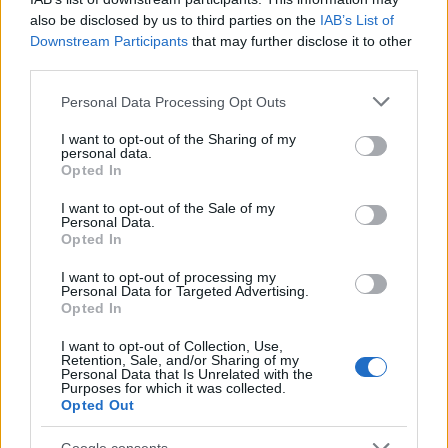
also be disclosed by us to third parties on the
IAB’s List of
Downstream Participants
that may further disclose it to other
third parties.
Please note that this website/app uses one or more Google
Personal Data Processing Opt Outs
services and may gather and store information including but
not limited to your visit or usage behaviour. You may click to
I want to opt-out of the Sharing of my
personal data.
grant or deny consent to Google and its third-party tags to
Opted In
use your data for below specified purposes in below Google
consent section.
I want to opt-out of the Sale of my
Personal Data.
Opted In
Τετάρτη 20/7 – Ψηφοφορία για την τελική
I want to opt-out of processing my
Personal Data for Targeted Advertising.
επιλογή
Opted In
I want to opt-out of Collection, Use,
Οι Συντηρητικοί βουλευτές συμμετέχουν σήμερα
Retention, Sale, and/or Sharing of my
Personal Data that Is Unrelated with the
στην τελική ψηφοφορία. Οι δύο υποψήφιοι με τις
Purposes for which it was collected.
Opted Out
περισσότερες ψήφους θα προχωρήσουν στην
επόμενη φάση. Το αποτέλεσμα αναμένεται στις
Google consents