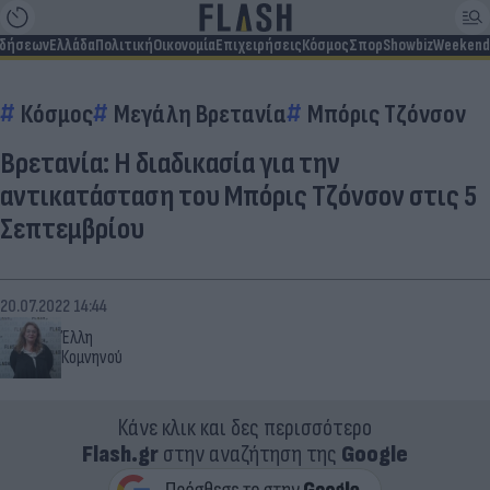
ιδήσεων
Ελλάδα
Πολιτική
Οικονομία
Επιχειρήσεις
Κόσμος
Σπορ
Showbiz
Weekend
Κόσμος
Μεγάλη Βρετανία
Μπόρις Τζόνσον
Βρετανία: Η διαδικασία για την
αντικατάσταση του Μπόρις Τζόνσον στις 5
Σεπτεμβρίου
20.07.2022 14:44
Έλλη
Κομνηνού
Κάνε κλικ και δες περισσότερο
Flash.gr
στην αναζήτηση της
Google