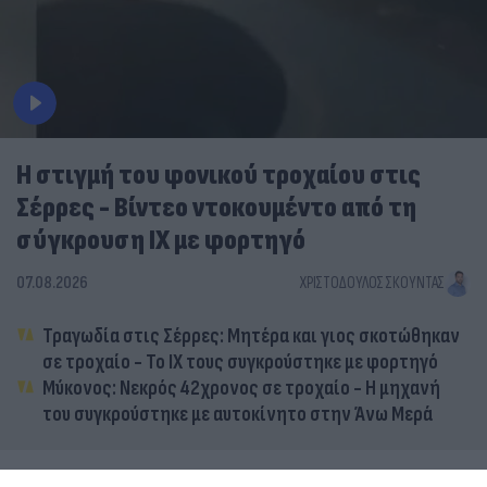
Η στιγμή του φονικού τροχαίου στις
Σέρρες - Βίντεο ντοκουμέντο από τη
σύγκρουση ΙΧ με φορτηγό
07.08.2026
ΧΡΙΣΤΌΔΟΥΛΟΣ ΣΚΟΎΝΤΑΣ
Τραγωδία στις Σέρρες: Μητέρα και γιος σκοτώθηκαν
σε τροχαίο - Το ΙΧ τους συγκρούστηκε με φορτηγό
Μύκονος: Νεκρός 42χρονος σε τροχαίο - Η μηχανή
του συγκρούστηκε με αυτοκίνητο στην Άνω Μερά