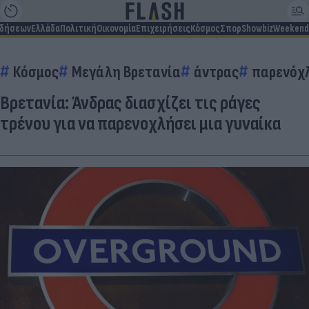
ιδήσεων
Ελλάδα
Πολιτική
Οικονομία
Επιχειρήσεις
Κόσμος
Σπορ
Showbiz
Weekend
Κόσμος
Μεγάλη Βρετανία
άντρας
παρενόχ
Βρετανία: Άνδρας διασχίζει τις ράγες
τρένου για να παρενοχλήσει μια γυναίκα