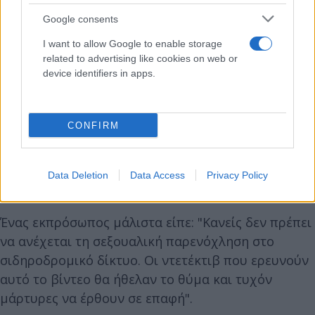
Google consents
I want to allow Google to enable storage
related to advertising like cookies on web or
device identifiers in apps.
CONFIRM
Data Deletion
Data Access
Privacy Policy
Ένας εκπρόσωπος μάλιστα είπε: "Κανείς δεν πρέπει
να ανέχεται τη σεξουαλική παρενόχληση στο
σιδηροδρομικό δίκτυο. Οι ντετέκτιβ που ερευνούν
αυτό το βίντεο θα ήθελαν το θύμα και τυχόν
μάρτυρες να έρθουν σε επαφή".