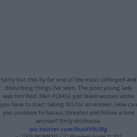
Sorry but this by far one of the most unhinged and
disturbing things I’ve seen. The poor young lady
was terrified. Men PLEASE just leave women alone
you have to start taking NO for an answer. How can
you continue to harass threaten and follow a lone
woman? Dirty shithouse.
pic.twitter.com/BusAY0t39g
— 🇯🇲ISLAND PRINCESS 🇱🇨 (@tiandemi)
October 22, 2023