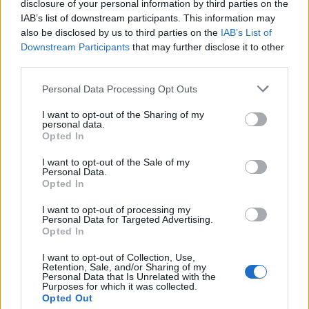
disclosure of your personal information by third parties on the
Παρασκευής, με τις δυνάμεις της βρετανικής
IAB’s list of downstream participants. This information may
αστυνομίας να επιβεβαιώνουν ότι δεν έχουν λάβει
also be disclosed by us to third parties on the
IAB’s List of
Downstream Participants
that may further disclose it to other
επίσημη καταγγελία.
third parties.
Please note that this website/app uses one or more Google
Personal Data Processing Opt Outs
services and may gather and store information including but
not limited to your visit or usage behaviour. You may click to
I want to opt-out of the Sharing of my
personal data.
grant or deny consent to Google and its third-party tags to
Opted In
use your data for below specified purposes in below Google
consent section.
I want to opt-out of the Sale of my
Personal Data.
Opted In
I want to opt-out of processing my
Personal Data for Targeted Advertising.
Opted In
I want to opt-out of Collection, Use,
Retention, Sale, and/or Sharing of my
Personal Data that Is Unrelated with the
Purposes for which it was collected.
Opted Out