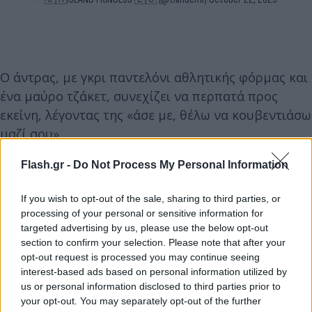
Ο άντρας, με γκρι παντελόνι αθλητικής φόρμας και
ένα μαύρο τζάκετ, συνεχίζει να περπατά προς
εκείνη, λέγοντας της «άσε με, θέλω να κουβεντιάσω
μαζί σου».
Flash.gr -
Do Not Process My Personal Information
Η γυναίκα αρχίζει να περπατά προς την αντίθετη
κατεύθυνση, απαντώντας του πως δεν θέλει να
If you wish to opt-out of the sale, sharing to third parties, or
κουβεντιάσει μαζί του , καθώς δεν τον γνωρίζει
processing of your personal or sensitive information for
από πουθενά, με τον θρασύτατο νεαρά να
targeted advertising by us, please use the below opt-out
section to confirm your selection. Please note that after your
απαντά «Αν συνεχίσεις να με βιντεοσκοπείς, θα σε
opt-out request is processed you may continue seeing
ακολουθήσω».
interest-based ads based on personal information utilized by
us or personal information disclosed to third parties prior to
your opt-out. You may separately opt-out of the further
Εικάζεται ότι το περιστατικό συνέβη το βράδυ της