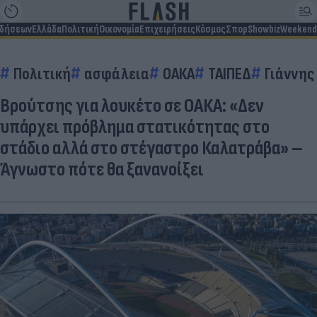
ιδήσεων
Ελλάδα
Πολιτική
Οικονομία
Επιχειρήσεις
Κόσμος
Σπορ
Showbiz
Weekend
Πολιτική
ασφάλεια
ΟΑΚΑ
ΤΑΙΠΕΔ
Γιάννης
Βρούτσης για λουκέτο σε ΟΑΚΑ: «Δεν
υπάρχει πρόβλημα στατικότητας στο
στάδιο αλλά στο στέγαστρο Καλατράβα» –
Άγνωστο πότε θα ξανανοίξει