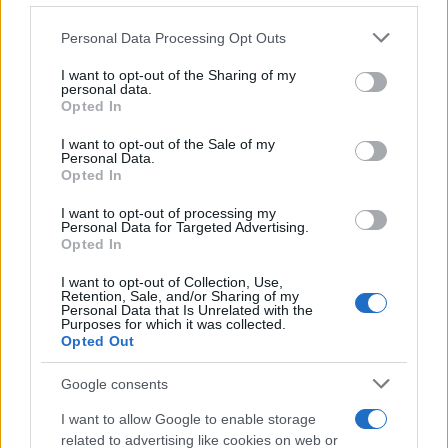
Please note that this website/app uses one or more Google
Personal Data Processing Opt Outs
services and may gather and store information including but
not limited to your visit or usage behaviour. You may click to
I want to opt-out of the Sharing of my
personal data.
grant or deny consent to Google and its third-party tags to
Opted In
use your data for below specified purposes in below Google
consent section.
I want to opt-out of the Sale of my
Personal Data.
Opted In
ΟΑΚΑ: Άγνωστο το πόσο θα μείνει κλειστό
I want to opt-out of processing my
Personal Data for Targeted Advertising.
Opted In
Χθες, Παρασκευή, το ΟΑΚΑ ανακοίνωσε ότι
αναστέλλεται κάθε αθλητική και πολιτιστική
I want to opt-out of Collection, Use,
Retention, Sale, and/or Sharing of my
δραστηριότητα στο Ολυμπιακό στάδιο και το
Personal Data that Is Unrelated with the
Purposes for which it was collected.
ποδηλατοδρόμιο, καθώς διαπιστώθηκε ότι οι
Opted Out
μεταλλικές κατασκευές του στεγάστρου Καλατράβα
Google consents
«δεν ανταποκρίνονται στα κανονιστικά
επιτρεπόμενα επίπεδα στατικής επάρκειας».
I want to allow Google to enable storage
related to advertising like cookies on web or