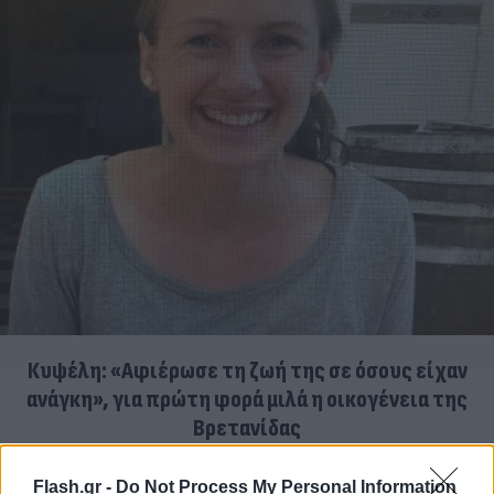
Κυψέλη: «Αφιέρωσε τη ζωή της σε όσους είχαν
ανάγκη», για πρώτη φορά μιλά η οικογένεια της
Βρετανίδας
06.08.2026
ΜΑΡΊΑ ΚΑΤΡΙΝΆΚΗ
Flash.gr -
Do Not Process My Personal Information