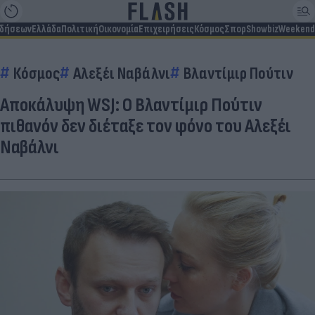
ιδήσεων
Ελλάδα
Πολιτική
Οικονομία
Επιχειρήσεις
Κόσμος
Σπορ
Showbiz
Weekend
Κόσμος
Αλεξέι Ναβάλνι
Βλαντίμιρ Πούτιν
Αποκάλυψη WSJ: Ο Βλαντίμιρ Πούτιν
πιθανόν δεν διέταξε τον φόνο του Αλεξέι
Ναβάλνι