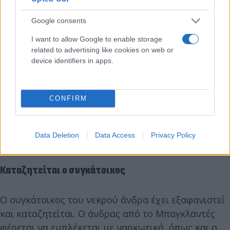
Google consents
I want to allow Google to enable storage
related to advertising like cookies on web or
device identifiers in apps.
CONFIRM
Επιπλέον, βρήκαν έναν μπαλτά με ίχνη από το αίμα
Data Deletion
Data Access
Privacy Policy
του θύματος.
Καταζητείται ο συγκάτοικος
Ο συγκάτοικος του νεκρού άνδρα έχει εξαφανιστεί
και καταζητείται. Ο άνδρας από το Μπαγκλαντές
φέρεται να εμπλέκεται με ναρκωτικά, όπως και ο