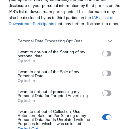
πτώμα.
disclosure of your personal information by third parties on the
IAB’s list of downstream participants. This information may
also be disclosed by us to third parties on the
IAB’s List of
Downstream Participants
that may further disclose it to other
third parties.
Please note that this website/app uses one or more Google
Personal Data Processing Opt Outs
services and may gather and store information including but
not limited to your visit or usage behaviour. You may click to
I want to opt-out of the Sharing of my
personal data.
grant or deny consent to Google and its third-party tags to
Opted In
use your data for below specified purposes in below Google
consent section.
I want to opt-out of the Sale of my
Personal Data.
Opted In
I want to opt-out of processing my
Personal Data for Targeted Advertising.
Opted In
I want to opt-out of Collection, Use,
Retention, Sale, and/or Sharing of my
Personal Data that Is Unrelated with the
Purposes for which it was collected.
Opted Out