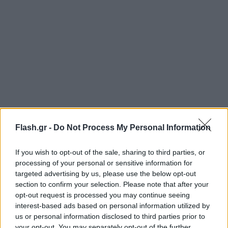
Υπενθυμίζεται πως βρήκαν τα μέλη του
Flash.gr -
Do Not Process My Personal Information
τεμαχισμένου άνδρα δέκα ημέρες μετά τον φόνο.
If you wish to opt-out of the sale, sharing to third parties, or
Τότε, ιδιοκτήτης σπιτιού στο Ρέθυμνο διαπίστωσε
processing of your personal or sensitive information for
πως είχαν εξαφανιστεί οι δύο ενοικιαστές του και
targeted advertising by us, please use the below opt-out
section to confirm your selection. Please note that after your
ενημέρωσε την ΕΛ.ΑΣ. Αξιωματικοί μετέβησαν στο
opt-out request is processed you may continue seeing
εν λόγω σπίτι και έκαναν έρευνες. Εκεί, βρήκαν
interest-based ads based on personal information utilized by
κηλίδες αίματος που ταίριαζαν με το ανευρεθέν
us or personal information disclosed to third parties prior to
your opt-out. You may separately opt-out of the further