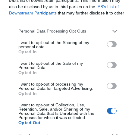
IAB’s list of downstream participants. This information may
also be disclosed by us to third parties on the
IAB’s List of
Downstream Participants
that may further disclose it to other
third parties.
Please note that this website/app uses one or more Google
Personal Data Processing Opt Outs
services and may gather and store information including but
not limited to your visit or usage behaviour. You may click to
I want to opt-out of the Sharing of my
personal data.
grant or deny consent to Google and its third-party tags to
Opted In
use your data for below specified purposes in below Google
consent section.
I want to opt-out of the Sale of my
Χανιά: Βρέθηκαν και άλλα μέλη του τεμαχισμένου
Personal Data.
Opted In
άνδρα - Από το Ρέθυμνο οι σακούλες
I want to opt-out of processing my
Εύη
19.07.2023 20:50
Personal Data for Targeted Advertising.
Κούρτη
Opted In
I want to opt-out of Collection, Use,
Retention, Sale, and/or Sharing of my
Personal Data that Is Unrelated with the
Purposes for which it was collected.
Opted Out