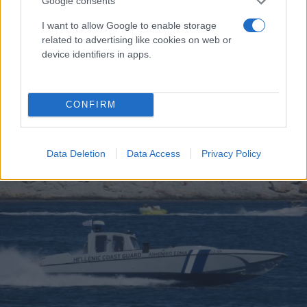
Google consents
I want to allow Google to enable storage
related to advertising like cookies on web or
device identifiers in apps.
Πάτρα: Πτώμα γυναίκας εντοπίστηκε σε
διαμέρισμα - Δίπλα της για ώρες το 4χρονο παιδί
CONFIRM
της
Τάνια
16.06.2023 10:04
Data Deletion
Data Access
Privacy Policy
Γκιώση