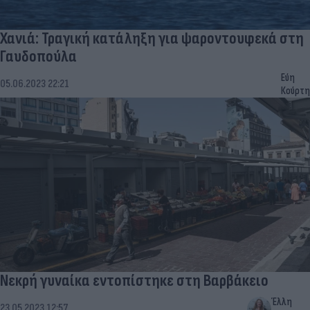
Χανιά: Τραγική κατάληξη για ψαροντουφεκά στη
Γαυδοπούλα
Εύη
05.06.2023 22:21
Κούρτη
Νεκρή γυναίκα εντοπίστηκε στη Βαρβάκειο
Έλλη
23.05.2023 12:57