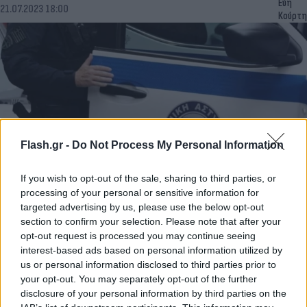
Εύη
21.07.2023 18:00
Κούρτη
Flash.gr -
Do Not Process My Personal Information
If you wish to opt-out of the sale, sharing to third parties, or
processing of your personal or sensitive information for
Τεμαχισμένος άνδρας στα Χανιά: Τα λάθη του
targeted advertising by us, please use the below opt-out
δολοφόνου και οι ξεχασμένες αποδείξεις στις
section to confirm your selection. Please note that after your
σακούλες
opt-out request is processed you may continue seeing
interest-based ads based on personal information utilized by
Εύη
us or personal information disclosed to third parties prior to
20.07.2023 23:59
Κούρτη
your opt-out. You may separately opt-out of the further
disclosure of your personal information by third parties on the