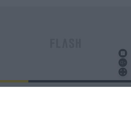
Συναγερμός στον Λυκαβηττό: Βρέθηκε
πτώμα μέσα σε σπηλιά κοντά στο
εκκλησάκι των Αγίων Ισιδώρων
08.08.2026
ΚΏΣΤΑΣ ΠΑΠΑΔΌΠΟΥΛΟΣ