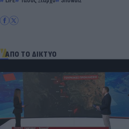
LIFE
Τάσος Ξιαρχό
Showbiz
ΑΠΟ ΤΟ ΔΙΚΤΥΟ