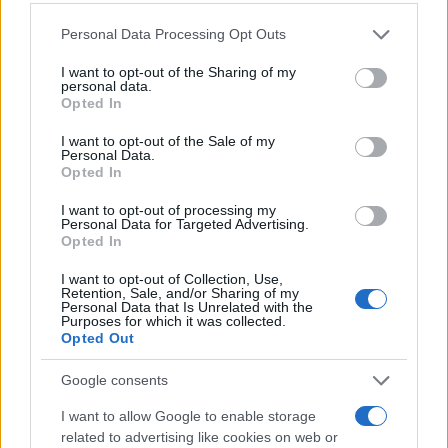
Please note that this website/app uses one or more Google
Personal Data Processing Opt Outs
services and may gather and store information including but
not limited to your visit or usage behaviour. You may click to
I want to opt-out of the Sharing of my
personal data.
grant or deny consent to Google and its third-party tags to
Opted In
use your data for below specified purposes in below Google
consent section.
I want to opt-out of the Sale of my
Personal Data.
Opted In
I want to opt-out of processing my
Personal Data for Targeted Advertising.
Opted In
I want to opt-out of Collection, Use,
Retention, Sale, and/or Sharing of my
Personal Data that Is Unrelated with the
Purposes for which it was collected.
Opted Out
Google consents
I want to allow Google to enable storage
related to advertising like cookies on web or