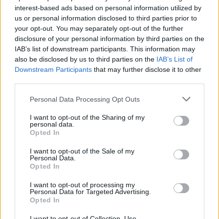
interest-based ads based on personal information utilized by
us or personal information disclosed to third parties prior to
your opt-out. You may separately opt-out of the further
disclosure of your personal information by third parties on the
Την ίδια ώρα, τα μακροοικονομικά μεγέθη στις
IAB’s list of downstream participants. This information may
ΗΠΑ απέδειξαν ότι η αγορά εργασίας «αντέχει» στις
also be disclosed by us to third parties on the
IAB’s List of
πιέσεις, δίνοντας το περιθώριο στην κεντρική
Downstream Participants
that may further disclose it to other
third parties.
τράπεζα να συνεχίσει απερίσκεπτη την προσπάθεια
τιθάσευσης του πληθωρισμού, μέσω των
Please note that this website/app uses one or more Google
Personal Data Processing Opt Outs
αυξημένων επιτοκίων. Έτσι, στην επόμενη
services and may gather and store information including but
not limited to your visit or usage behaviour. You may click to
I want to opt-out of the Sharing of my
συνεδρίαση (21/9), δεν αποκλείεται να υπάρξει
personal data.
grant or deny consent to Google and its third-party tags to
Opted In
απόφαση για ακόμη μία επιθετική παρέμβαση. Κάτι
use your data for below specified purposes in below Google
που φυσικά, αποτελεί αρνητική εξέλιξη για τις
consent section.
I want to opt-out of the Sale of my
Personal Data.
μετοχές.
Opted In
I want to opt-out of processing my
Εξαιτίας των παραπάνω, η θετική εικόνα στην
Personal Data for Targeted Advertising.
Opted In
εβδομάδα (ως απόρροια του πρόσφατου σερί των
7X7 ανοδικών συνεδριάσεων) «χάλασε» τελείως, με
I want to opt-out of Collection, Use,