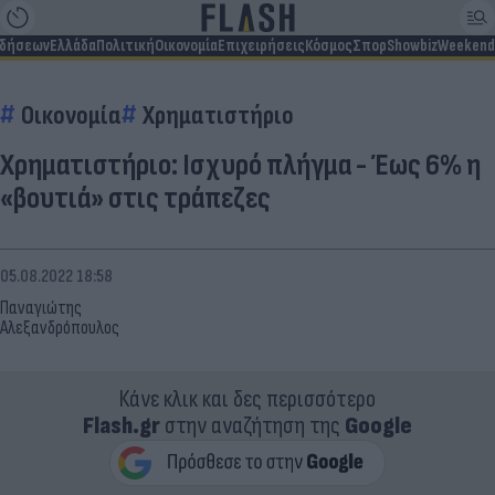
ιδήσεων
Ελλάδα
Πολιτική
Οικονομία
Επιχειρήσεις
Κόσμος
Σπορ
Showbiz
Weekend
Οικονομία
Χρηματιστήριο
Χρηματιστήριο: Ισχυρό πλήγμα - Έως 6% η
«βουτιά» στις τράπεζες
05.08.2022 18:58
Παναγιώτης
Αλεξανδρόπουλος
Κάνε κλικ και δες περισσότερο
Flash.gr
στην αναζήτηση της
Google