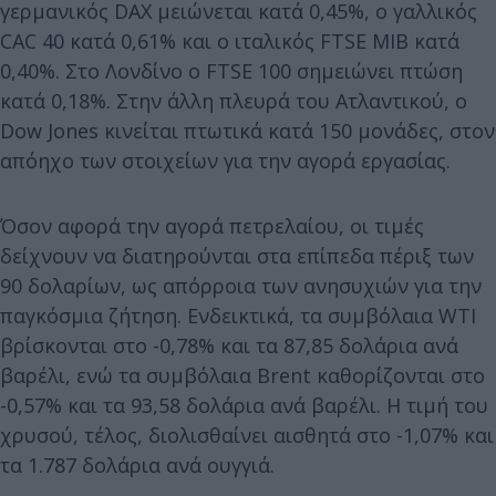
γερμανικός DAX μειώνεται κατά 0,45%, ο γαλλικός
CAC 40 κατά 0,61% και ο ιταλικός FTSE MIB κατά
0,40%. Στο Λονδίνο ο FTSE 100 σημειώνει πτώση
κατά 0,18%. Στην άλλη πλευρά του Ατλαντικού, ο
Dow Jones κινείται πτωτικά κατά 150 μονάδες, στον
απόηχο των στοιχείων για την αγορά εργασίας.
Όσον αφορά την αγορά πετρελαίου, οι τιμές
δείχνουν να διατηρούνται στα επίπεδα πέριξ των
90 δολαρίων, ως απόρροια των ανησυχιών για την
παγκόσμια ζήτηση. Ενδεικτικά, τα συμβόλαια WTI
βρίσκονται στο -0,78% και τα 87,85 δολάρια ανά
βαρέλι, ενώ τα συμβόλαια Brent καθορίζονται στο
-0,57% και τα 93,58 δολάρια ανά βαρέλι. Η τιμή του
χρυσού, τέλος, διολισθαίνει αισθητά στο -1,07% και
τα 1.787 δολάρια ανά ουγγιά.