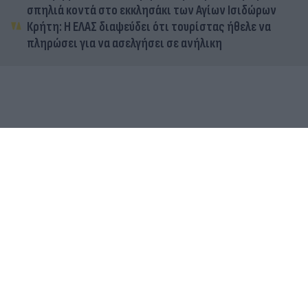
σπηλιά κοντά στο εκκλησάκι των Αγίων Ισιδώρων
Κρήτη: Η ΕΛΑΣ διαψεύδει ότι τουρίστας ήθελε να
πληρώσει για να ασελγήσει σε ανήλικη