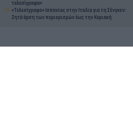
τελεσίγραφα»
«Τελεσίγραφο» Ισπανίας στην Ιταλία για τη Σένγκεν:
Ζητά άρση των περιορισμών έως την Κυριακή