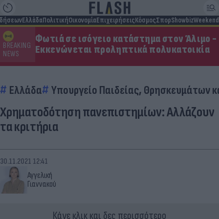
ιδήσεων
Ελλάδα
Πολιτική
Οικονομία
Επιχειρήσεις
Κόσμος
Σπορ
Showbiz
Weekend
Φωτιά σε ισόγειο κατάστημα στον Άλιμο -
BREAKING
Εκκενώνεται προληπτικά πολυκατοικία
NEWS
Ελλάδα
Υπουργείο Παιδείας, Θρησκευμάτων κ
Χρηματοδότηση πανεπιστημίων: Αλλάζουν
τα κριτήρια
30.11.2021 12:41
Αγγελική
Γιαννακού
Κάνε κλικ και δες περισσότερο