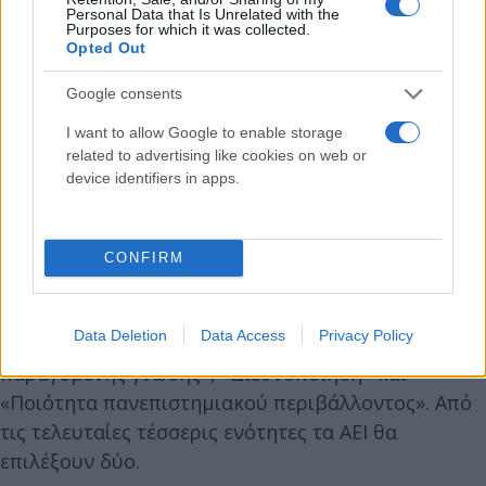
Personal Data that Is Unrelated with the
Purposes for which it was collected.
Opted Out
Χρηματοδότηση πανεπιστημίων: Ποιες
Google consents
είναι οι πέντε ενότητες
I want to allow Google to enable storage
related to advertising like cookies on web or
device identifiers in apps.
Οι πέντε ενότητες είναι: «Συνεχής βελτίωση των
βασικών ακαδημαϊκών δραστηριοτήτων του ΑΕΙ»,
ενότητα που είναι υποχρεωτική για όλα τα ΑΕΙ,
CONFIRM
«Αριστεία στην έρευνα και επιδόσεις του
επιστημονικού προσωπικού», «Διασύνδεση με την
Data Deletion
Data Access
Privacy Policy
κοινωνία, την αγορά εργασίας, και αξιοποίηση της
παραγόμενης γνώσης», «Διεθνοποίηση» και
«Ποιότητα πανεπιστημιακού περιβάλλοντος». Από
τις τελευταίες τέσσερις ενότητες τα ΑΕΙ θα
επιλέξουν δύο.