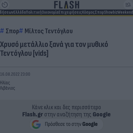
ιδήσεων
Ελλάδα
Πολιτική
Οικονομία
Επιχειρήσεις
Κόσμος
Σπορ
Showbiz
Weekend
Σπορ
Μίλτος Τεντόγλου
Χρυσό μετάλλιο ξανά για τον μυθικό
Τεντόγλου [vids]
16.08.2022 23:00
Ηλίας
Λιβάνιος
Κάνε κλικ και δες περισσότερο
Flash.gr
στην αναζήτηση της
Google