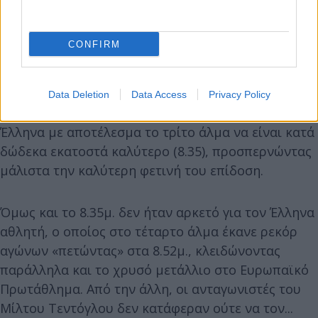
CONFIRM
Data Deletion
Data Access
Privacy Policy
Βέβαια, το δεύτερο άλμα δεν καθησύχασε τον
Έλληνα με αποτέλεσμα το τρίτο άλμα να είναι κατά
δώδεκα εκατοστά καλύτερο (8.35), προσπερνώντας
μάλιστα την καλύτερη φετινή του επίδοση.
Όμως και το 8.35μ. δεν ήταν αρκετό για τον Έλληνα
αθλητή, ο οποίος στο τέταρτο άλμα έκανε ρεκόρ
αγώνων «πετώντας» στα 8.52μ., κλειδώνοντας
παράλληλα και το χρυσό μετάλλιο στο Ευρωπαϊκό
Πρωτάθλημα. Από την άλλη, οι ανταγωνιστές του
Μίλτου Τεντόγλου δεν κατάφεραν ούτε να τον...