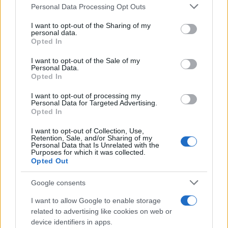
Please note that this website/app uses one or more Google
Personal Data Processing Opt Outs
services and may gather and store information including but
not limited to your visit or usage behaviour. You may click to
I want to opt-out of the Sharing of my
personal data.
grant or deny consent to Google and its third-party tags to
Opted In
use your data for below specified purposes in below Google
consent section.
I want to opt-out of the Sale of my
Personal Data.
Opted In
I want to opt-out of processing my
Personal Data for Targeted Advertising.
Opted In
I want to opt-out of Collection, Use,
Retention, Sale, and/or Sharing of my
Personal Data that Is Unrelated with the
Purposes for which it was collected.
Opted Out
Google consents
I want to allow Google to enable storage
related to advertising like cookies on web or
device identifiers in apps.