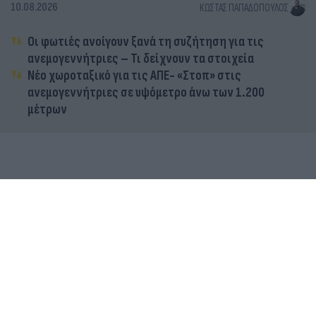
10.08.2026
ΚΏΣΤΑΣ ΠΑΠΑΔΌΠΟΥΛΟΣ
Οι φωτιές ανοίγουν ξανά τη συζήτηση για τις
ανεμογεννήτριες – Τι δείχνουν τα στοιχεία
Νέο χωροταξικό για τις ΑΠΕ- «Στοπ» στις
ανεμογεννήτριες σε υψόμετρο άνω των 1.200
μέτρων