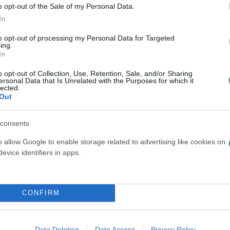
o opt-out of the Sale of my Personal Data.
In
τη να ακολουθήσει κάποιον ηλεκτρονικό σύνδεσμο (l
τικά στοιχεία, κωδικούς, στοιχεία ταυτότητας ή δ
to opt-out of processing my Personal Data for Targeted
ing.
Περαιτέρω, τις τελευταίες ημέρες παρατηρείται αυξ
In
ή χορήγηση επιδομάτων.
o opt-out of Collection, Use, Retention, Sale, and/or Sharing
ersonal Data that Is Unrelated with the Purposes for which it
lected.
οί, όσο αληθοφανής φαίνεται ο αποστολέας ή και τα
Out
δειων που δρουν με αυτόν τον τρόπο.
consents
ιθέσεις phishing
o allow Google to enable storage related to advertising like cookies on
evice identifiers in apps.
στοιχεία (π.χ. κωδικούς e-Βanking, αριθμούς/P
ιθέμενους διαμεσολαβητές, νομικά γραφεία, λο
CONFIRM
π.χ. σε θέματα κρατικής επιδότησης, Power/Fue
πως ενοικίαση δωματίων κλπ).
σω της επίσημης ιστοσελίδας του φορέα, του 
Data Deletion
Data Access
Privacy Policy