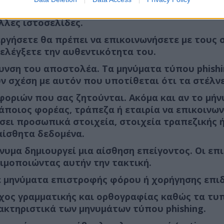
ινητό σας (app) και όχι μέσω συνδέσμων από κά
λλες ιστοσελίδες.
ργήσετε θα πρέπει να επικοινωνήσετε με τους 
 ελέγξετε την αυθεντικότητα του.
υνση του αποστολέα. Τα μηνύματα τύπου phish
 σχέση με αυτόν που υποτίθεται ότι τα στέλνε
φοριών που σας ζητούνται. Ακόμα και αν το μή
κάποιος φορέας, τράπεζα ή εταιρία να επικοινω
σει προσωπικά στοιχεία, στοιχεία τραπεζικής 
αίσθητα δεδομένα.
νυμα δημιουργεί μια αίσθηση επείγοντος. Οι επ
μοποιώντας αυτήν την τακτική.
με μηνύματα επιστροφής φόρου ή χορήγησης επι
γχος γραμματικής και ορθογραφίας καθώς τα τ
ρακτηριστικά των μηνυμάτων τύπου phishing.