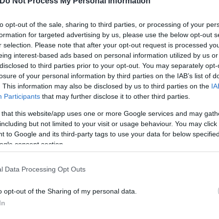
Do Not Process My Personal Information
to opt-out of the sale, sharing to third parties, or processing of your per
formation for targeted advertising by us, please use the below opt-out s
στών του διαδικτύου, κατά την οποία ο αποστολέας
r selection. Please note that after your opt-out request is processed y
 καλεί τον αποδέκτη του μηνύματος να ακολουθήσει
eing interest-based ads based on personal information utilized by us or
disclosed to third parties prior to your opt-out. You may separately opt-
losure of your personal information by third parties on the IAB’s list of
. This information may also be disclosed by us to third parties on the
IA
Participants
that may further disclose it to other third parties.
 that this website/app uses one or more Google services and may gath
including but not limited to your visit or usage behaviour. You may click 
 to Google and its third-party tags to use your data for below specifi
ogle consent section.
l Data Processing Opt Outs
o opt-out of the Sharing of my personal data.
In