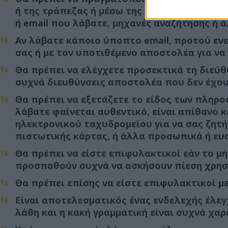
ή της τράπεζας ή μέσω της εφαρμογής στο κ
ή email που λάβατε, μηχανές αναζήτησης ή ά
Αν λάβατε κάποιο ύποπτο email, προτού ενε
σας ή με τον υποτιθέμενο αποστολέα για να
Θα πρέπει να ελέγχετε προσεκτικά τη διεύθ
συχνά διευθύνσεις αποστολέα που δεν έχουν
Θα πρέπει να εξετάζετε το είδος των πληρο
λάβατε φαίνεται αυθεντικό, είναι απίθανο 
ηλεκτρονικού ταχυδρομείου για να σας ζητή
πιστωτικής κάρτας, ή άλλα προσωπικά ή ευ
Θα πρέπει να είστε επιφυλακτικοί εάν το μή
προσπαθούν συχνά να ασκήσουν πίεση χρησι
Θα πρέπει επίσης να είστε επιφυλακτικοί 
Είναι αποτελεσματικός ένας ενδελεχής έλε
λάθη και η κακή γραμματική είναι συχνά χα