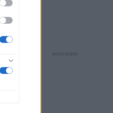
ink) ή και
ιαβατηρίου,
ημένος
 μηνύματα
IN καρτών,
γιστές, ή
l/
οργανισμού