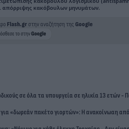
τιμετώπισης κακόβουλου λογισμικού (antispam
αι απόρριψης κακόβουλων μηνυμάτων.
ερο
Flash.gr
στην αναζήτηση της
Google
ικούς σε όλα τα υπουργεία σε ηλικία 13 ετών - 
 για «δωρεάν πακέτο γιορτών»: Η ανακοίνωαη από
α: «Νόμιμο για κάθε έλεγχο Τροχαίας - Δεν είμα