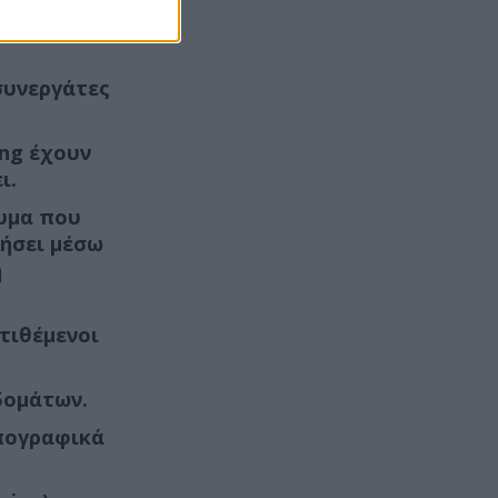
ποιο μήνυμα
συνεργάτες
ing έχουν
ι.
νυμα που
νήσει μέσω
ή
ιτιθέμενοι
δομάτων.
υπογραφικά