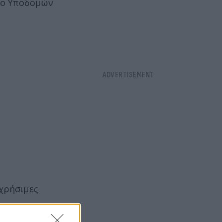
είο Υποδομών
 χρήσιμες