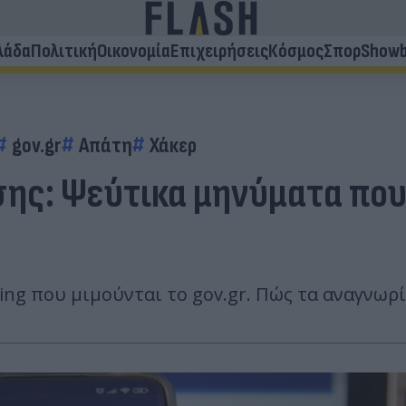
λάδα
Πολιτική
Οικονομία
Επιχειρήσεις
Κόσμος
Σπορ
Showb
gov.gr
Απάτη
Χάκερ
ης: Ψεύτικα μηνύματα που 
ing που μιμούνται το gov.gr. Πώς τα αναγνωρ