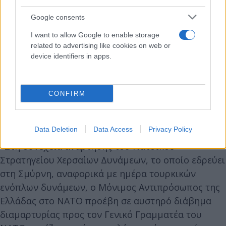
Google consents
I want to allow Google to enable storage
related to advertising like cookies on web or
device identifiers in apps.
Την ημέρα των δηλώσεων ήρθαν και τα
«συγχαρητήρια» από το ΝΑΤΟ στην Τουρκία.
CONFIRM
Η ανακοίνωση του ΥΠΕΞ
Data Deletion
Data Access
Privacy Policy
«Στη συνέχεια ανάρτησης του Νατοϊκού
Στρατηγείου Χερσαίων Δυνάμεων, το οποίο εδρεύει
στη Σμύρνη, αναφορικά με ημέρα τουρκικών
ενόπλων δυνάμεων, ο Μόνιμος Αντιπρόσωπος της
Ελλάδας στο ΝΑΤΟ προέβη σε αυστηρό διάβημα
διαμαρτυρίας προς τον Γενικό Γραμματέα του