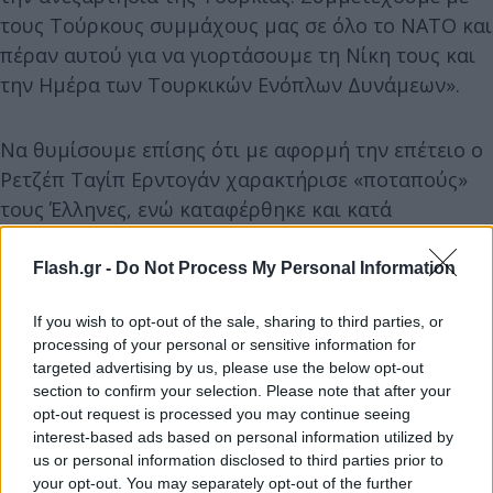
τους Τούρκους συμμάχους μας σε όλο το ΝΑΤΟ και
πέραν αυτού για να γιορτάσουμε τη Νίκη τους και
την Ημέρα των Τουρκικών Ενόπλων Δυνάμεων».
Να θυμίσουμε επίσης ότι με αφορμή την επέτειο ο
Ρετζέπ Ταγίπ Ερντογάν χαρακτήρισε «ποταπούς»
τους Έλληνες, ενώ καταφέρθηκε και κατά
«κάποιων» συμμάχων, επικρίνοντας «τις εχθρικές
συμπεριφορές εναντίον της Τουρκίας και την
Flash.gr -
Do Not Process My Personal Information
υποστήριξη που παρέχεται σε αυτούς που
If you wish to opt-out of the sale, sharing to third parties, or
επιδεικνύουν τέτοιες συμπεριφορές» (σσ
processing of your personal or sensitive information for
εννοώντας την δήθεν «ανοχή» που επιδεικνύουν
targeted advertising by us, please use the below opt-out
στην «χρήση» των S-300 από την Ελλάδα)».
section to confirm your selection. Please note that after your
opt-out request is processed you may continue seeing
interest-based ads based on personal information utilized by
us or personal information disclosed to third parties prior to
your opt-out. You may separately opt-out of the further