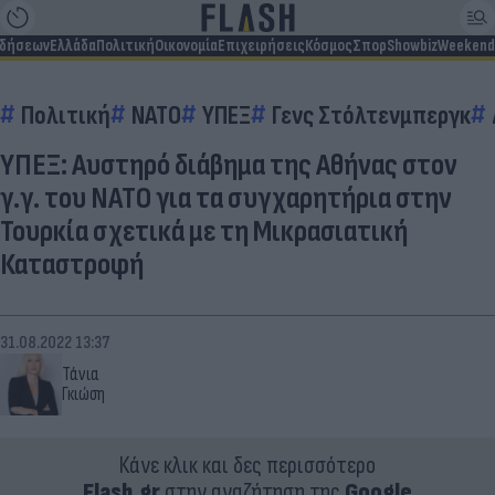
ιδήσεων
Ελλάδα
Πολιτική
Οικονομία
Επιχειρήσεις
Κόσμος
Σπορ
Showbiz
Weekend
Πολιτική
ΝΑΤΟ
ΥΠΕΞ
Γενς Στόλτενμπεργκ
ΥΠΕΞ: Αυστηρό διάβημα της Αθήνας στον
γ.γ. του ΝΑΤΟ για τα συγχαρητήρια στην
Τουρκία σχετικά με τη Μικρασιατική
Καταστροφή
31.08.2022 13:37
Τάνια
Γκιώση
Κάνε κλικ και δες περισσότερο
Flash.gr
στην αναζήτηση της
Google