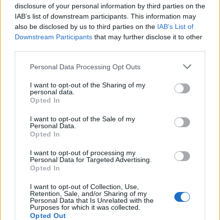
disclosure of your personal information by third parties on the
IAB’s list of downstream participants. This information may
also be disclosed by us to third parties on the
IAB’s List of
Downstream Participants
that may further disclose it to other
third parties.
Please note that this website/app uses one or more Google
Personal Data Processing Opt Outs
services and may gather and store information including but
not limited to your visit or usage behaviour. You may click to
I want to opt-out of the Sharing of my
personal data.
grant or deny consent to Google and its third-party tags to
Opted In
use your data for below specified purposes in below Google
consent section.
I want to opt-out of the Sale of my
Personal Data.
Opted In
I want to opt-out of processing my
Personal Data for Targeted Advertising.
Opted In
I want to opt-out of Collection, Use,
Retention, Sale, and/or Sharing of my
Personal Data that Is Unrelated with the
Purposes for which it was collected.
Opted Out