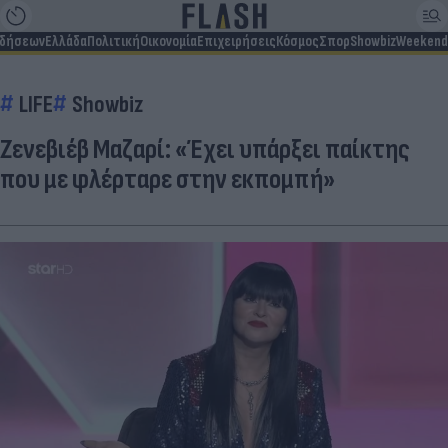
ιδήσεων
Ελλάδα
Πολιτική
Οικονομία
Επιχειρήσεις
Κόσμος
Σπορ
Showbiz
Weekend
LIFE
Showbiz
Ζενεβιέβ Μαζαρί: «Έχει υπάρξει παίκτης
που με φλέρταρε στην εκπομπή»