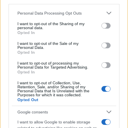
third parties.
Please note that this website/app uses one or more Google
Personal Data Processing Opt Outs
services and may gather and store information including but
not limited to your visit or usage behaviour. You may click to
I want to opt-out of the Sharing of my
personal data.
grant or deny consent to Google and its third-party tags to
Opted In
use your data for below specified purposes in below Google
consent section.
I want to opt-out of the Sale of my
Personal Data.
Opted In
I want to opt-out of processing my
Personal Data for Targeted Advertising.
Opted In
I want to opt-out of Collection, Use,
Retention, Sale, and/or Sharing of my
Personal Data that Is Unrelated with the
Purposes for which it was collected.
Opted Out
Google consents
I want to allow Google to enable storage