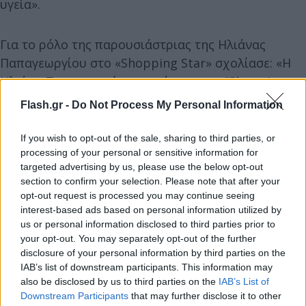
υγεία».
Για το ρόλο της παρουσιάστριας της Ηλιάνας
Παπαγεωργίου στο «Shopping Star» σχολίασε: «Η
Ηλιάνα Παπαγεωργίου μου άρεσε στο ”Shopping
Star”. Ήταν σαν να το παρουσίαζε πάντα».
Flash.gr -
Do Not Process My Personal Information
Ενώ, το σχόλιο του Περικλή Κονδυλάτου για την
If you wish to opt-out of the sale, sharing to third parties, or
processing of your personal or sensitive information for
Ηλιάνα Παπαγεωργίου ότι δεν έχει σχέση με το
targeted advertising by us, please use the below opt-out
χώρο της μόδας, σημείωσε η Ζενεβιέβ Μαζαρί:
section to confirm your selection. Please note that after your
«Έχει την ελευθερία να λέει ό,τι πιστεύει. Εγώ
opt-out request is processed you may continue seeing
interest-based ads based on personal information utilized by
βρήκα τα σχόλια της Ηλιάνας ολόσωστα».
us or personal information disclosed to third parties prior to
your opt-out. You may separately opt-out of the further
disclosure of your personal information by third parties on the
IAB’s list of downstream participants. This information may
also be disclosed by us to third parties on the
IAB’s List of
Downstream Participants
that may further disclose it to other