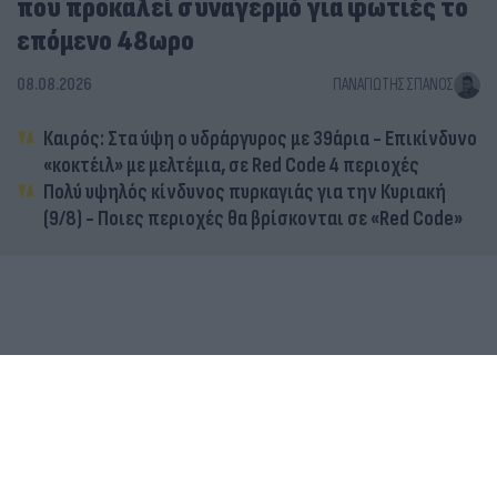
που προκαλεί συναγερμό για φωτιές το
επόμενο 48ωρο
08.08.2026
ΠΑΝΑΓΙΏΤΗΣ ΣΠΑΝΌΣ
Καιρός: Στα ύψη ο υδράργυρος με 39άρια - Επικίνδυνο
«κοκτέιλ» με μελτέμια, σε Red Code 4 περιοχές
Πολύ υψηλός κίνδυνος πυρκαγιάς για την Κυριακή
(9/8) - Ποιες περιοχές θα βρίσκονται σε «Red Code»