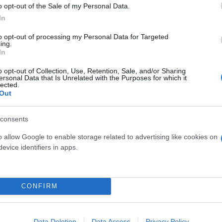
o opt-out of the Sale of my Personal Data.
In
to opt-out of processing my Personal Data for Targeted
ing.
In
o opt-out of Collection, Use, Retention, Sale, and/or Sharing
ersonal Data that Is Unrelated with the Purposes for which it
lected.
Out
consents
o allow Google to enable storage related to advertising like cookies on
evice identifiers in apps.
ίται για εμπορία ανθρώπων ενώ στην κατοχή του βρ
CONFIRM
ασία του αυτοφώρου στον αρμόδιο Εισαγγελέα. Ακο
 χειρίζεται την υπόθεση.
Data Deletion
Data Access
Privacy Policy