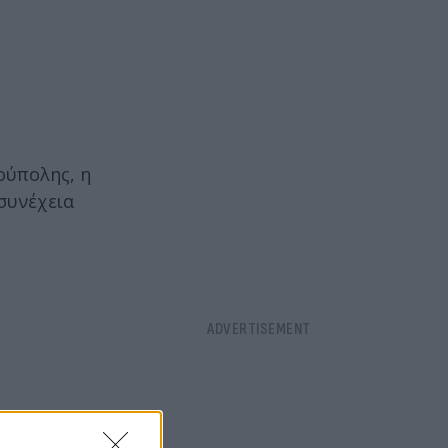
ούπολης, η
 συνέχεια