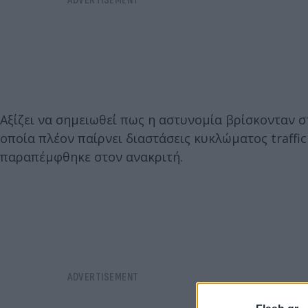
Αξίζει να σημειωθεί πως η αστυνομία βρίσκονταν σ
οποία πλέον παίρνει διαστάσεις κυκλώματος traffi
παραπέμφθηκε στον ανακριτή.