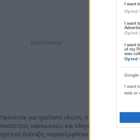
I want t
Opted 
I want 
Advertis
Opted 
I want t
of my P
was col
Opted 
Google 
I want t
web or d
Πρόκειται για ημεδαπό ιδιώτη, ο οποίος κατηγορε
ποσότητες ναρκωτικών και οδηγήθηκε με τη διαδικ
σχετική διάταξη, παραπέμφθηκε στον ανακριτή που