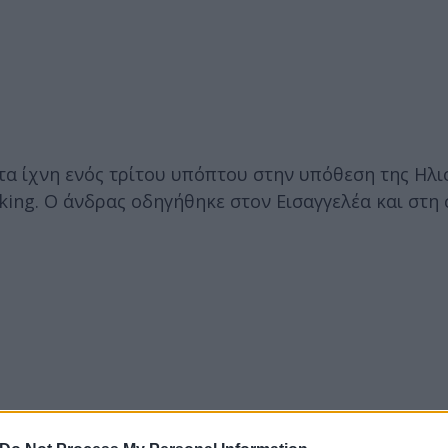
τα ίχνη ενός τρίτου υπόπτου στην υπόθεση της Ηλι
cking. Ο άνδρας οδηγήθηκε στον Εισαγγελέα και στη