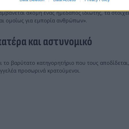
αμβάνεται ακόμη ένας ημεδαπός ιδιώτης, τα στοιχε
αι ομοίως για εμπορία ανθρώπων».
πατέρα και αστυνομικό
ι το βαρύτατο κατηγορητήριο που τους αποδίδεται
αγγελέα προσωρινά κρατούμενοι.