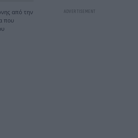
ονης από την
α που
ου