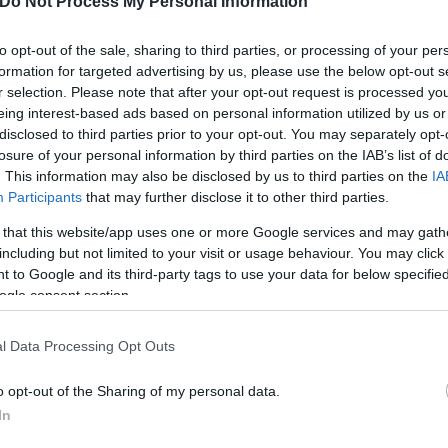
Do Not Process My Personal Information
to opt-out of the sale, sharing to third parties, or processing of your per
formation for targeted advertising by us, please use the below opt-out s
r selection. Please note that after your opt-out request is processed y
eing interest-based ads based on personal information utilized by us or
της έχει μιλήσει για ακόμα τρία πρόσωπα που φέρ
disclosed to third parties prior to your opt-out. You may separately opt-
ια περισσότερους ανθρώπους. Τουλάχιστον τρεις και
losure of your personal information by third parties on the IAB’s list of
. This information may also be disclosed by us to third parties on the
IA
 περιπτώσεις που αφορούν στον ίδιο κατηγορούμεν
Participants
that may further disclose it to other third parties.
 that this website/app uses one or more Google services and may gath
including but not limited to your visit or usage behaviour. You may click 
 Προστασίας του Πολίτη
 to Google and its third-party tags to use your data for below specifi
ogle consent section.
l Data Processing Opt Outs
που αφορούσε στη σύλληψη αστυνομικού και ιδιώτη,
ικών Υποθέσεων Σωμάτων Ασφαλείας, συνελήφθη ακ
o opt-out of the Sharing of my personal data.
 σε βάρος της ημεδαπής.
In