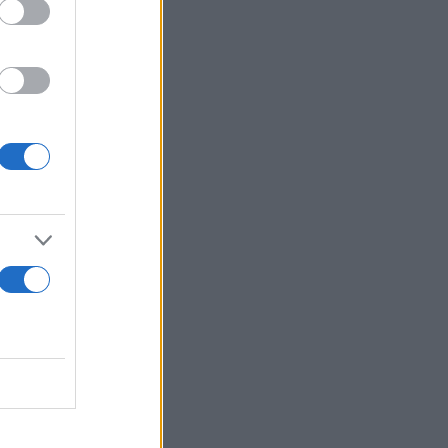
έθηκαν και
λούθως, με