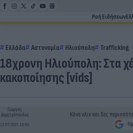
Ροή Ειδήσεων
Ελ
Ελλάδα
Αστυνομία
Ηλιούπολη
Trafficking
18χρονη Ηλιούπολη: Στα χέ
κακοποίησης [vids]
Γιώργος
Κάνε κλικ και δες περισσότ
Δημητρόπουλος
13.07.2021 18:50