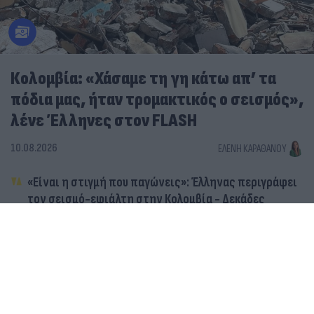
Κολομβία: «Χάσαμε τη γη κάτω απ’ τα
πόδια μας, ήταν τρομακτικός ο σεισμός»,
λένε Έλληνες στον FLASH
10.08.2026
ΕΛΈΝΗ ΚΑΡΑΘΆΝΟΥ
«Είναι η στιγμή που παγώνεις»: Έλληνας περιγράφει
τον σεισμό-εφιάλτη στην Κολομβία - Δεκάδες
θύματα
Νεκροί και καταστροφές στην Κολομβία: Κτήρια
καταρρέουν σαν χάρτινοι πύργοι στον σεισμό 7,4
Ρίχτερ