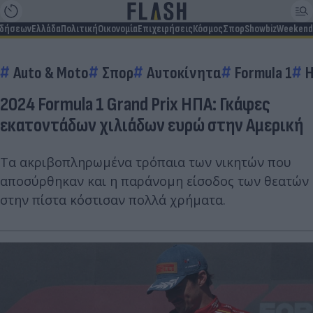
ιδήσεων
Ελλάδα
Πολιτική
Οικονομία
Επιχειρήσεις
Κόσμος
Σπορ
Showbiz
Weekend
Auto & Moto
Σπορ
Αυτοκίνητα
Formula 1
Η
2024 Formula 1 Grand Prix ΗΠΑ: Γκάφες
εκατοντάδων χιλιάδων ευρώ στην Αμερική
Τα ακριβοπληρωμένα τρόπαια των νικητών που
αποσύρθηκαν και η παράνομη είσοδος των θεατών
στην πίστα κόστισαν πολλά χρήματα.