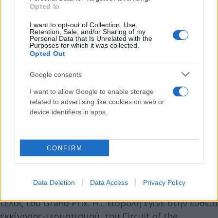
Opted In
I want to opt-out of Collection, Use,
Retention, Sale, and/or Sharing of my
Personal Data that Is Unrelated with the
Purposes for which it was collected.
Opted Out
Google consents
I want to allow Google to enable storage
Πρόστιμο 500.000 ευρώ στην διοργάνωση
related to advertising like cookies on web or
του αγώνα
device identifiers in apps.
Με ποινή 500.000 ευρώ τιμωρήθηκε η διοργάνωση
CONFIRM
του Grand Prix των ΗΠΑ, μετά από εισβολή 200
οπαδών στην πίστα, πριν ολοκληρωθεί ο αγώνας.
Οι θεατές μπήκαν στην διαδρομή ενώ τα
Data Deletion
Data Access
Privacy Policy
μονοθέσια ήταν ακόμα στον γύρο cooldown στο
τέλος του Grand Prix. Η… εισβολή έγινε στην ευθεία
εκκίνησης-τερματισμού, του Circuit of the