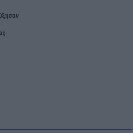
αύξησαν
ος