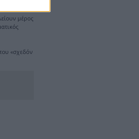
λείουν μέρος
ματικός
 που «σχεδόν