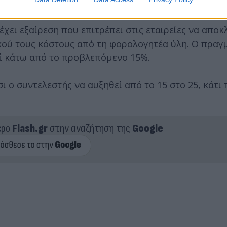
την έκθεση.
ει εξαίρεση που επιτρέπει στις εταιρείες να αποκ
ικού τους κόστους από τη φορολογητέα ύλη. Ο πραγ
ί κάτω από το προβλεπόμενο 15%.
ι ο συντελεστής να αυξηθεί από το 15 στο 25, κάτι
ερο
Flash.gr
στην αναζήτηση της
Google