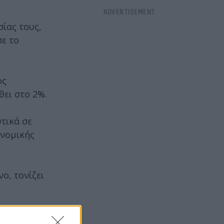
ίας τους,
σε το
ος
θει στο 2%.
τικά σε
ονομικής
ο, τονίζει
 θα