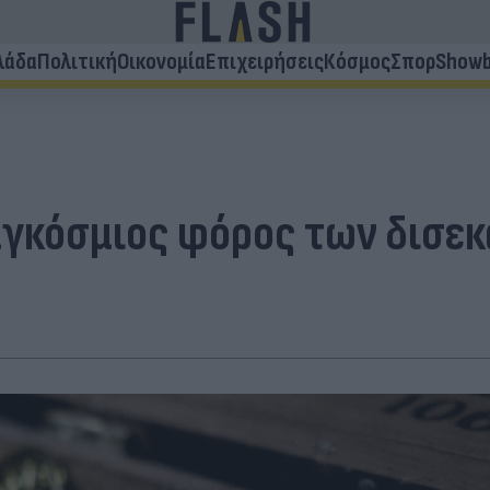
λάδα
Πολιτική
Οικονομία
Επιχειρήσεις
Κόσμος
Σπορ
Showb
γκόσμιος φόρος των δισεκ