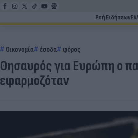
Ροή Ειδήσεων
Ελ
Οικονομία
έσοδα
φόρος
Θησαυρός για Ευρώπη ο πα
εφαρμοζόταν