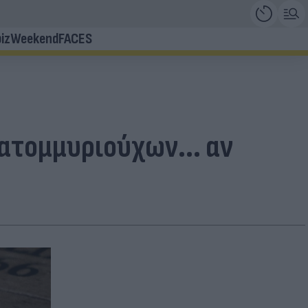
iz
Weekend
FACES
ατομμυριούχων... αν