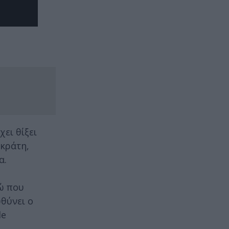
ει θίξει
κράτη,
α.
ώ που
υθύνει ο
le