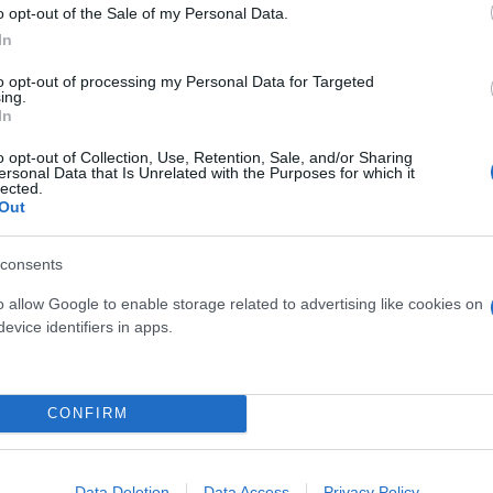
o opt-out of the Sale of my Personal Data.
In
μοζόταν «σταθερή για 30 χρόνια επί των καθαρών
 θα εισέφερε στα κρατικά ταμεία «150 δισεκατομμ
to opt-out of processing my Personal Data for Targeted
ing.
In
ιστου φόρου στους δισεκατομμυριούχους, ο κ. Ζουκ
o opt-out of Collection, Use, Retention, Sale, and/or Sharing
ν», ομάδα κρατών διατεθειμένη να προχωρήσει μο
ersonal Data that Is Unrelated with the Purposes for which it
lected.
Out
φατων μεταρρυθμίσεων στο διεθνές φορολογικό σύσ
οίηση για την επιτυχία της αυτόματης ανταλλαγής
consents
o allow Google to enable storage related to advertising like cookies on
evice identifiers in apps.
τοποθετηθεί από νοικοκυριά σε φορολογικούς παρα
13, δέκα χρόνια αργότερα μόλις το 25% αυτών των
CONFIRM
 τις εταιρείες έχει «αποδυναμωθεί σε σημαντικό βα
Data Deletion
Data Access
Privacy Policy