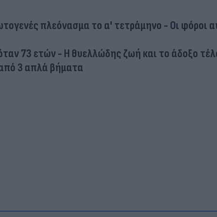
τογενές πλεόνασμα το α' τετράμηνο - Οι φόροι 
όταν 73 ετών - Η θυελλώδης ζωή και το άδοξο τέλ
α από 3 απλά βήματα