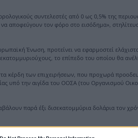
ρολογικούς συντελεστές από 0 ως 0,5% της περιουσ
α να αποφεύγουν τον φόρο στο εισόδημα», στηλίτευ
υρωπαϊκή Ένωση, προτείνει να εφαρμοστεί ελάχιστ
σεκατομμυριούχους, το επίπεδο του οποίου θα ανέλ
στα κέρδη των επιχειρήσεων, που προχωρά προοδευ
ίας υπό την αιγίδα του ΟΟΣΑ (του Οργανισμού Οικ
αβάλουν παρά έξι δισεκατομμύρια δολάρια τον χρόν
υς, τα φορολογικά έσοδα των κρατών μελών της ΕΕ