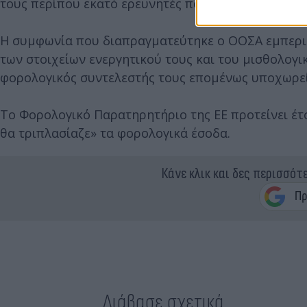
τους περίπου εκατό ερευνητές που συνεισέφεραν σ
Η συμφωνία που διαπραγματεύτηκε ο ΟΟΣΑ εμπεριέχ
των στοιχείων ενεργητικού τους και του μισθολογ
φορολογικός συντελεστής τους επομένως υποχωρε
Το Φορολογικό Παρατηρητήριο της ΕΕ προτείνει έτσ
θα τριπλασίαζε» τα φορολογικά έσοδα.
Κάνε κλικ και δες περισσότ
Διάβασε σχετικά