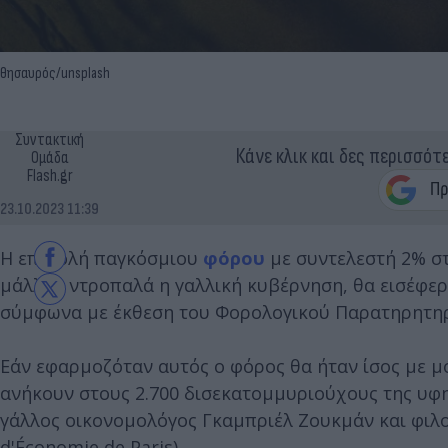
θησαυρός/unsplash
Συντακτική
Κάνε κλικ και δες περισσότ
Ομάδα
Flash.gr
23.10.2023 11:39
Η επιβολή παγκόσμιου
φόρου
με συντελεστή 2% στ
μάλλον ντροπαλά η γαλλική κυβέρνηση, θα εισέφε
σύμφωνα με έκθεση του Φορολογικού Παρατηρητηρί
Εάν εφαρμοζόταν αυτός ο φόρος θα ήταν ίσος με μ
ανήκουν στους 2.700 δισεκατομμυριούχους της υφηλ
γάλλος οικονομολόγος Γκαμπριέλ Ζουκμάν και φιλο
d'Économie de Paris).