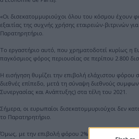
«Οι δισεκατομμυριούχοι όλου του κόσμου έχουν φο
εξαιτίας της συχνής χρήσης εταιρειών-βιτρινών γι
Παρατηρητήριο.
Το εργαστήριο αυτό, που χρηματοδοτεί κυρίως η Ε
παγκόσμιος φόρος περιουσίας σε περίπου 2.800 δι
Η εισήγηση θυμίζει την επιβολή ελάχιστου φόρου 
διεθνές επίπεδο, μετά τη σύναψη διεθνούς συμφων
Συνεργασίας και Ανάπτυξης) στα τέλη του 2021.
Σήμερα, οι ευρωπαίοι δισεκατομμυριούχοι δεν κατ
το Παρατηρητήριο.
Όμως, με την επιβολή φόρου 2% στην περιουσία το