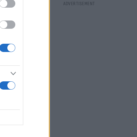
ύρια ευρώ».
μάν
νομερως.
τημα, το
 τραπεζικών
δείσους δεν
θμό», κατά