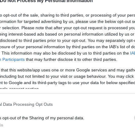
Do Not Process My Personal Information
δισεκ. δολάρια (40 δισεκ. ευρώ) — και ξεπερνώντα
to opt-out of the sale, sharing to third parties, or processing of your per
formation for targeted advertising by us, please use the below opt-out s
ο οποίος υπογράφει τον πρόλογο της έκθεσης του
r selection. Please note that after your opt-out request is processed y
eing interest-based ads based on personal information utilized by us or
 άνευ για τις κοινωνίες μας (...) την ώρα που οι κ
disclosed to third parties prior to your opt-out. You may separately opt-
εία, στην υγεία, στις υποδομές, στην τεχνολογία».
losure of your personal information by third parties on the IAB’s list of
. This information may also be disclosed by us to third parties on the
IA
 ζητήματα δημοσίων εσόδων Τομά Καζνέβ δήλωνε πω
Participants
that may further disclose it to other third parties.
α μελετηθεί η διεθνής φορολογία των ιδιωτών.
 that this website/app uses one or more Google services and may gath
including but not limited to your visit or usage behaviour. You may click 
 to Google and its third-party tags to use your data for below specifi
ν αποκλείει κάθε ενδεχόμενο επιβολής εθνικού φ
ogle consent section.
ο μέτρο αυτό πρέπει να αποφασιστεί σε ευρωπαϊκό 
l Data Processing Opt Outs
ιστής Νικολά Σανσού και αυτός του MoDem Ζαν-Πολ
o opt-out of the Sharing of my personal data.
ι προσωρινό τέλος στις περιουσίες των πιο πλούσιω
In