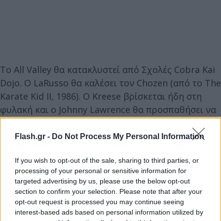
Το All Valley θα κατακλυστεί από Σχολές Cobra Kai
Dojo. O LaRusso θα καλέσει τον Chozen (από το The
Karate Kid II, 1986). O Kreese βρίσκεται ήδη στη
φυλακή και ο Johnny Lawrence θα προσπαθήσει να
φτιάξει πάλι τη ζωή του (Miguel και Robby
πρωταγωνιστούν ξανά).
Flash.gr -
Do Not Process My Personal Information
If you wish to opt-out of the sale, sharing to third parties, or
Άραγε, πόσοι θα επιστρέψουν;
processing of your personal or sensitive information for
targeted advertising by us, please use the below opt-out
section to confirm your selection. Please note that after your
opt-out request is processed you may continue seeing
interest-based ads based on personal information utilized by