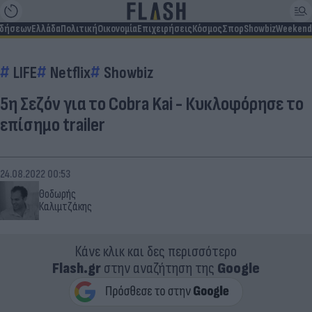
ιδήσεων
Ελλάδα
Πολιτική
Οικονομία
Επιχειρήσεις
Κόσμος
Σπορ
Showbiz
Weekend
LIFE
Netflix
Showbiz
5η Σεζόν για το Cobra Kai - Κυκλοφόρησε το
επίσημο trailer
24.08.2022 00:53
Θοδωρής
Καλιμτζάκης
Κάνε κλικ και δες περισσότερο
Flash.gr
στην αναζήτηση της
Google