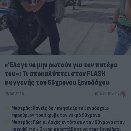
«Έλεγε να μην ρωτούν για τον πατέρα
του»: Τι αποκαλύπτει στον FLASH
συγγενής του 55χρονου ξενοδόχου
05.08.2026
ΓΙΏΤΑ ΚΗΠΟΥΡΟΎ
Μυστράς: Κανείς δεν πλησίαζε το ξενοδοχείο
«φρούριο» που έκρυβε τον νεκρό 90χρονο
Μυστράς: Πώς οι Αρχές εντόπισαν τον 90χρονο στον
καταψύκτη - Ο γιος προσπάθησε να τους ξεγελάσει