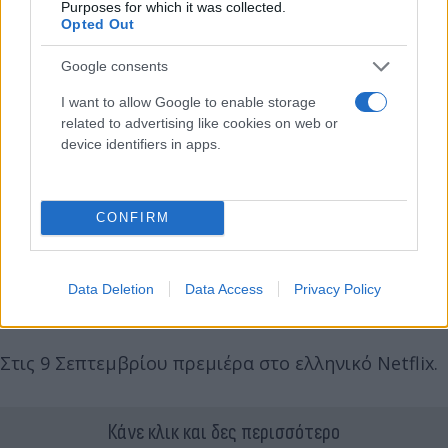
Purposes for which it was collected.
Opted Out
Google consents
I want to allow Google to enable storage
related to advertising like cookies on web or
device identifiers in apps.
CONFIRM
Απολαύστε το trailer το οποίο είναι No mercy:
Data Deletion
Data Access
Privacy Policy
https://www.youtube.com/watch?v=lA2dmM39Vcs
Στις 9 Σεπτεμβρίου πρεμιέρα στο ελληνικό Netflix.
Κάνε κλικ και δες περισσότερο