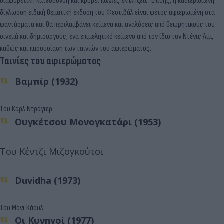
διαφορετική κατεύθυνση και κρύβει πολλές εκπλήξεις. Επίσης, η καθιερωμένη
δίγλωσση ειδική θεματική έκδοση του Φεστιβάλ είναι φέτος αφιερωμένη στα
φαντάσματα και θα περιλαμβάνει κείμενα και αναλύσεις από θεωρητικούς του
σινεμά και δημιουργούς, ένα επιμελητικό κείμενο από τον ίδιο τον Ντένις Λιμ,
καθώς και παρουσίαση των ταινιών του αφιερώματος.
Ταινίες του αφιερώματος
Βαμπίρ (1932)
Του Καρλ Ντράγιερ
Ουγκέτσου Mονογκατάρι (1953)
Του Κέντζι Μιζογκούτσι
Duvidha (1973)
Του Μάνι Κάουλ
Οι Κυνηγοί (1977)