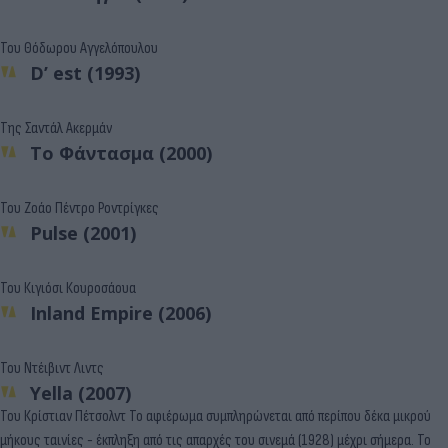
Του Θόδωρου Αγγελόπουλου
D’ est (1993)
Της Σαντάλ Ακερμάν
Το Φάντασμα (2000)
Του Ζοάο Πέντρο Ροντρίγκες
Pulse (2001)
Του Κιγιόσι Κουροσάουα
Inland Empire (2006)
Του Ντέιβιντ Λιντς
Yella (2007)
Του Κρίστιαν Πέτσολντ Το αφιέρωμα συμπληρώνεται από περίπου δέκα μικρού
μήκους ταινίες - έκπληξη από τις απαρχές του σινεμά (1928) μέχρι σήμερα. Το