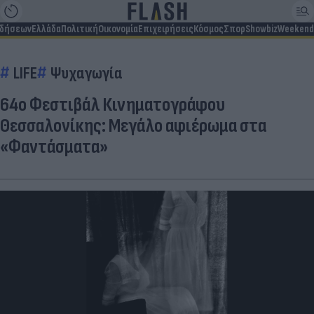
ιδήσεων
Ελλάδα
Πολιτική
Οικονομία
Επιχειρήσεις
Κόσμος
Σπορ
Showbiz
Weekend
LIFE
Ψυχαγωγία
64ο Φεστιβάλ Κινηματογράφου
Θεσσαλονίκης: Μεγάλο αφιέρωμα στα
«Φαντάσματα»