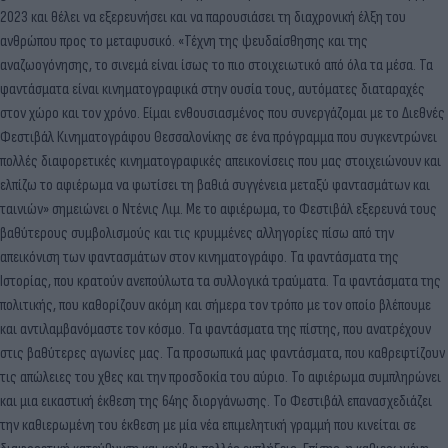
2023 και θέλει να εξερευνήσει και να παρουσιάσει τη διαχρονική έλξη του
ανθρώπου προς το μεταφυσικό. «Τέχνη της ψευδαίσθησης και της
αναζωογόνησης, το σινεμά είναι ίσως το πιο στοιχειωτικό από όλα τα μέσα. Τα
φαντάσματα είναι κινηματογραφικά στην ουσία τους, αυτόματες διαταραχές
στον χώρο και τον χρόνο. Είμαι ενθουσιασμένος που συνεργάζομαι με το Διεθνές
Φεστιβάλ Κινηματογράφου Θεσσαλονίκης σε ένα πρόγραμμα που συγκεντρώνει
πολλές διαφορετικές κινηματογραφικές απεικονίσεις που μας στοιχειώνουν και
ελπίζω το αφιέρωμα να φωτίσει τη βαθιά συγγένεια μεταξύ φαντασμάτων και
ταινιών» σημειώνει ο Ντένις Λιμ. Με το αφιέρωμα, το Φεστιβάλ εξερευνά τους
βαθύτερους συμβολισμούς και τις κρυμμένες αλληγορίες πίσω από την
απεικόνιση των φαντασμάτων στον κινηματογράφο. Τα φαντάσματα της
Ιστορίας, που κρατούν ανεπούλωτα τα συλλογικά τραύματα. Τα φαντάσματα της
πολιτικής, που καθορίζουν ακόμη και σήμερα τον τρόπο με τον οποίο βλέπουμε
και αντιλαμβανόμαστε τον κόσμο. Τα φαντάσματα της πίστης, που ανατρέχουν
στις βαθύτερες αγωνίες μας. Τα προσωπικά μας φαντάσματα, που καθρεφτίζουν
τις απώλειες του χθες και την προσδοκία του αύριο. Το αφιέρωμα συμπληρώνει
και μια εικαστική έκθεση της 64ης διοργάνωσης. Το Φεστιβάλ επανασχεδιάζει
την καθιερωμένη του έκθεση με μία νέα επιμελητική γραμμή που κινείται σε