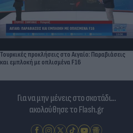
Δραματικός ο απολογισμός από τις μεγάλες
φωτιές - «Κόκκινα» 118 κτίρια σε 325 ελέγχους
Για να μην μένεις στο σκοτάδι...
ακολούθησε το Flash.gr