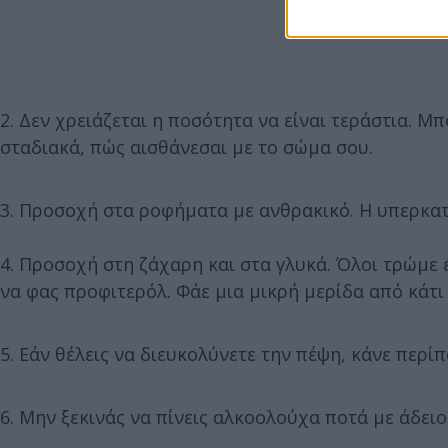
2. Δεν χρειάζεται η ποσότητα να είναι τεράστια. Μπ
σταδιακά, πώς αισθάνεσαι με το σώμα σου.
3. Προσοχή στα ροφήματα με ανθρακικό. Η υπερκ
4. Προσοχή στη ζάχαρη και στα γλυκά. Όλοι τρώμε έ
να φας προφιτερόλ. Φάε μια μικρή μερίδα από κάτι
5. Εάν θέλεις να διευκολύνετε την πέψη, κάνε περί
6. Μην ξεκινάς να πίνεις αλκοολούχα ποτά με άδειο