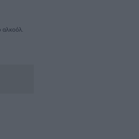
ο αλκοόλ.