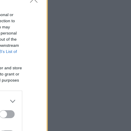
εταξύ του
το οξύ παρά
sonal or
ection to
ou may
 personal
out of the
 downstream
B’s List of
er and store
to grant or
ed purposes
ι σημαντικά
σκωμα ή και