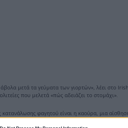
βολα μετά τα γεύματα των γιορτών», λέει στο Iris
λιτείες που μελετά «πώς αδειάζει το στομάχι».
 κατανάλωσης φαγητού είναι η καούρα, μια αίσθησ
 ή το οξύ του στομάχου που χτυπά τον οισοφάγο. 