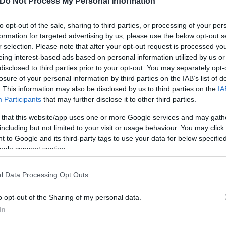
 όταν τρώμε πολύ», λέει ο Moshiree. «Η βαλβίδα μ
Do Not Process My Personal Information
 υπάρχει πουθενά αλλού να πάει αυτή η τροφή και 
to opt-out of the sale, sharing to third parties, or processing of your per
formation for targeted advertising by us, please use the below opt-out s
r selection. Please note that after your opt-out request is processed y
eing interest-based ads based on personal information utilized by us or
disclosed to third parties prior to your opt-out. You may separately opt-
losure of your personal information by third parties on the IAB’s list of
. This information may also be disclosed by us to third parties on the
IA
Participants
that may further disclose it to other third parties.
 that this website/app uses one or more Google services and may gath
including but not limited to your visit or usage behaviour. You may click 
 to Google and its third-party tags to use your data for below specifi
ogle consent section.
l Data Processing Opt Outs
o opt-out of the Sharing of my personal data.
στα νοσοκομεία το απόγευμα της Κυριακής αυξάνετα
In
 βάρος στο πάνω μέρος της κοιλιάς, κάψιμο, φού