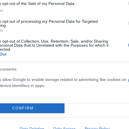
o opt-out of the Sale of my Personal Data.
In
τερηθείτε τις πασχαλινές αμαρτίες εφαρμόστε κάπο
to opt-out of processing my Personal Data for Targeted
ing.
χειρότερα:
In
o opt-out of Collection, Use, Retention, Sale, and/or Sharing
ersonal Data that Is Unrelated with the Purposes for which it
τη βαρυστομαχιά:
lected.
Out
να βιάζεσαι.
consents
o allow Google to enable storage related to advertising like cookies on
evice identifiers in apps.
CONFIRM
Data Deletion
Data Access
Privacy Policy