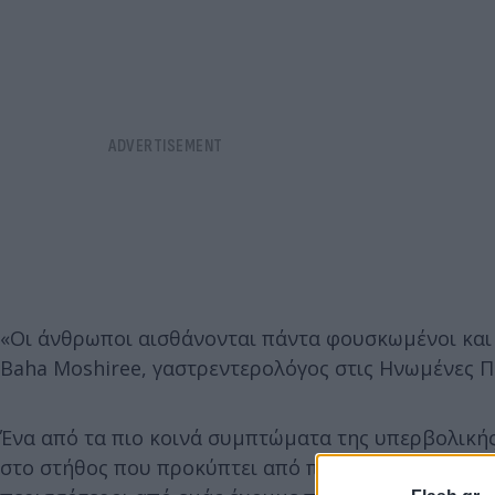
«Οι άνθρωποι αισθάνονται πάντα φουσκωμένοι και ά
Baha Moshiree, γαστρεντερολόγος στις Ηνωμένες Πο
Ένα από τα πιο κοινά συμπτώματα της υπερβολικής
στο στήθος που προκύπτει από παλινδρόμηση οξέος