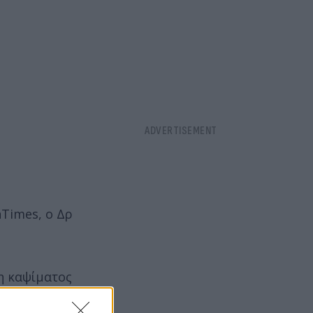
hTimes, ο Δρ
η καψίματος
«Οι