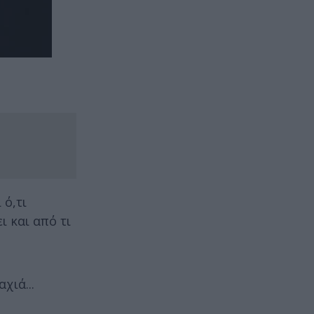
 ό,τι
ι και από τι
χιά...