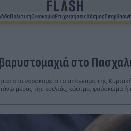
λάδα
Πολιτική
Οικονομία
Επιχειρήσεις
Κόσμος
Σπορ
Showb
η βαρυστομαχιά στο Πασχαλ
τητα» στα νοσοκομεία το απόγευμα της Κυρια
νω μέρος της κοιλιάς, κάψιμο, φούσκωμα ή κ