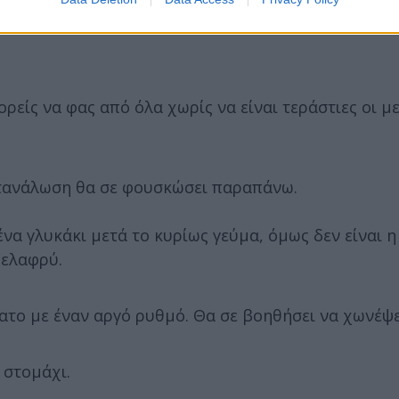
ορείς να φας από όλα χωρίς να είναι τεράστιες οι με
ατανάλωση θα σε φουσκώσει παραπάνω.
να γλυκάκι μετά το κυρίως γεύμα, όμως δεν είναι η
 ελαφρύ.
πατο με έναν αργό ρυθμό. Θα σε βοηθήσει να χωνέψε
 στομάχι.