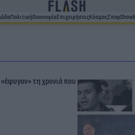
λάδα
Πολιτική
Οικονομία
Επιχειρήσεις
Κόσμος
Σπορ
Showb
 «έφυγαν» τη χρονιά που