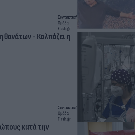
Συντακτική
Ομάδα
Flash.gr
η θανάτων - Καλπάζει η
Συντακτική
Ομάδα
Flash.gr
ρώπους κατά την