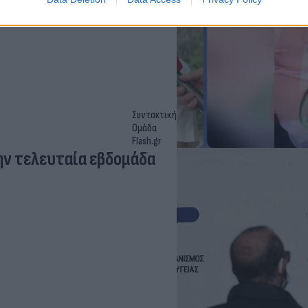
Συντακτική
Ομάδα
Flash.gr
ην τελευταία εβδομάδα