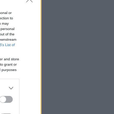
sonal or
ection to
ou may
 personal
out of the
 downstream
B’s List of
er and store
to grant or
ed purposes