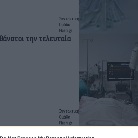
Συντακτική
Ομάδα
Flash.gr
 θάνατοι την τελευταία
Συντακτική
Ομάδα
Flash.gr
ίπη την τελευταία