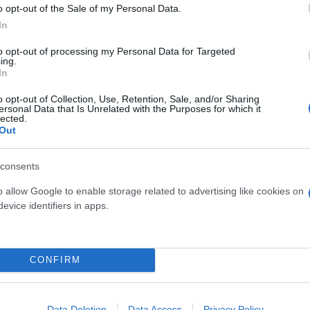
o opt-out of the Sale of my Personal Data.
In
άτους δύο παιδιών σε
to opt-out of processing my Personal Data for Targeted
ing.
In
o opt-out of Collection, Use, Retention, Sale, and/or Sharing
ersonal Data that Is Unrelated with the Purposes for which it
lected.
Out
consents
o allow Google to enable storage related to advertising like cookies on
evice identifiers in apps.
Συντακτική
Ομάδα
Flash.gr
ει» ο θάνατος των δύο
CONFIRM
Data Deletion
Data Access
Privacy Policy