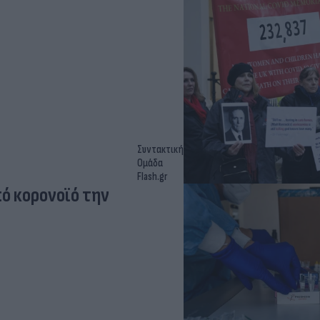
Συντακτική
Ομάδα
Flash.gr
πό κορονοϊό την