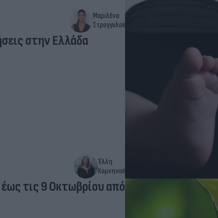
Μαριλένα
Στρογγυλού
ήσεις στην Ελλάδα
Έλλη
Κομνηνού
 έως τις 9 Οκτωβρίου από