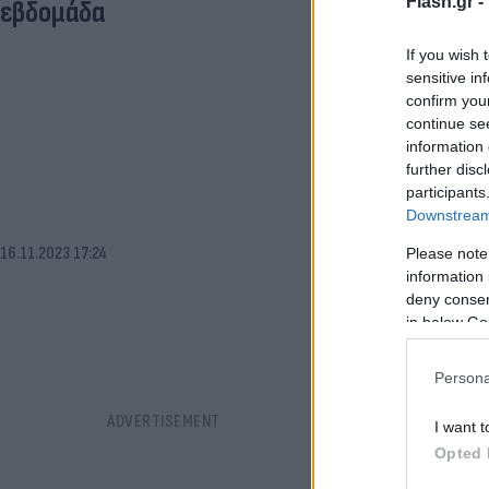
Flash.gr -
εβδομάδα
If you wish 
sensitive in
confirm you
continue se
information 
further disc
participants
Downstream 
16.11.2023 17:24
Please note
information 
deny consent
in below Go
Persona
I want t
Opted 